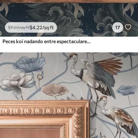
$
4
.22
/sq ft
17
$
7
.03
/sq ft
Peces koi nadando entre espectaculares olas oceánicas