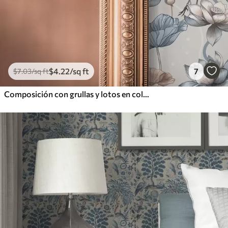
$
4
.22
/sq ft
7
$
7
.03
/sq ft
Composición con grullas y lotos en colores pastel