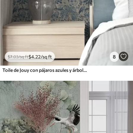
$
4
.22
/sq ft
8
$
7
.03
/sq ft
Toile de Jouy con pájaros azules y árboles tropicales