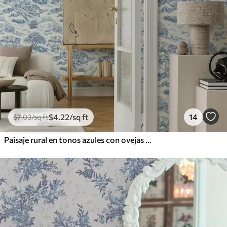
$
4
.22
/sq ft
14
$
7
.03
/sq ft
Paisaje rural en tonos azules con ovejas y árboles