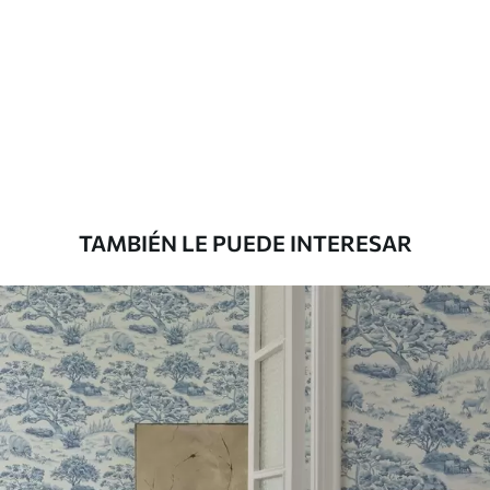
Método de
Aplicación sin fisuras
aplicación
Materiales disponibles
Estándar
7
.03
$
4
.22
/sq ft
TAMBIÉN LE PUEDE INTERESAR
Premium
8
.33
$
5
.00
/sq ft