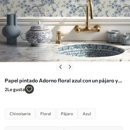
Papel pintado Adorno floral azul con un pájaro y
ramas a01132
2
Le gusta
Chinoiserie
Floral
Pájaro
Azul