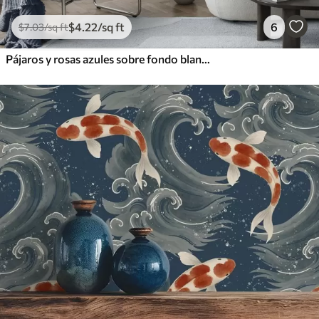
$
4
.22
/sq ft
6
$
7
.03
/sq ft
Pájaros y rosas azules sobre fondo blanco