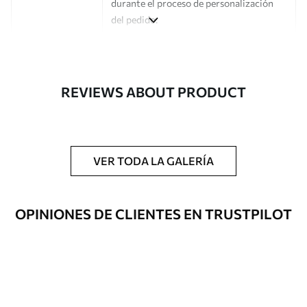
durante el proceso de personalización
del pedido.
Autor
Estudio de diseño Uwalls
Número de
a01132
REVIEWS ABOUT PRODUCT
artículo
Acabado
Semimate.
Producción
Impreso bajo pedido y entregado en
VER TODA LA GALERÍA
rollos de hasta 50 cm de ancho.
Opciones
Disponible con recubrimiento de barniz
OPINIONES DE CLIENTES EN TRUSTPILOT
adicionales
y/o adhesivo para empapelar.
Limpieza
Se puede limpiar suavemente con una
esponja suave. Los murales de pared con
recubrimiento de barniz pueden
limpiarse con agua.