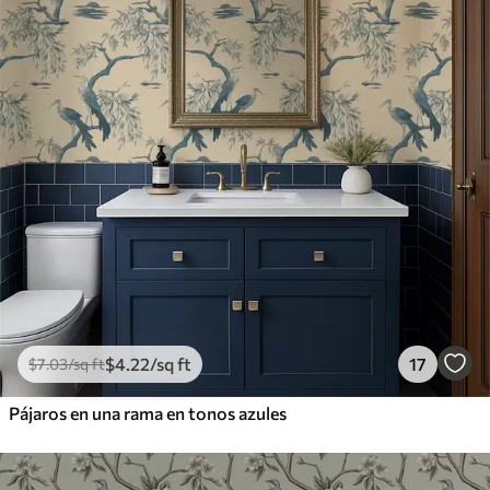
$
4
.22
/sq ft
17
$
7
.03
/sq ft
Pájaros en una rama en tonos azules