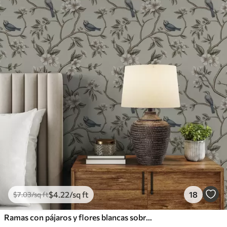
$
4
.22
/sq ft
18
$
7
.03
/sq ft
Ramas con pájaros y flores blancas sobre un fondo delicado