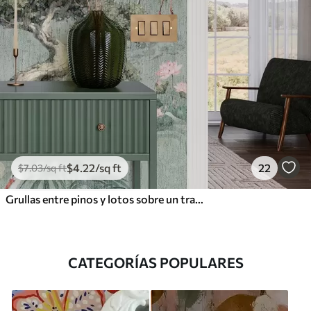
$
4
.22
/sq ft
22
$
7
.03
/sq ft
Grullas entre pinos y lotos sobre un tranquilo fondo verde
CATEGORÍAS POPULARES