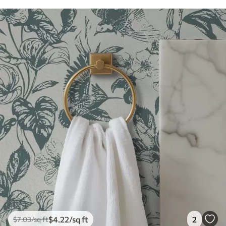
$
4
.22
/sq ft
2
$
7
.03
/sq ft