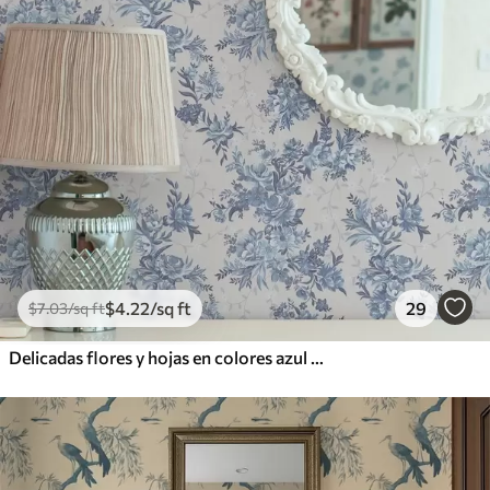
$
4
.22
/sq ft
29
$
7
.03
/sq ft
Delicadas flores y hojas en colores azul y celeste sobre fondo claro