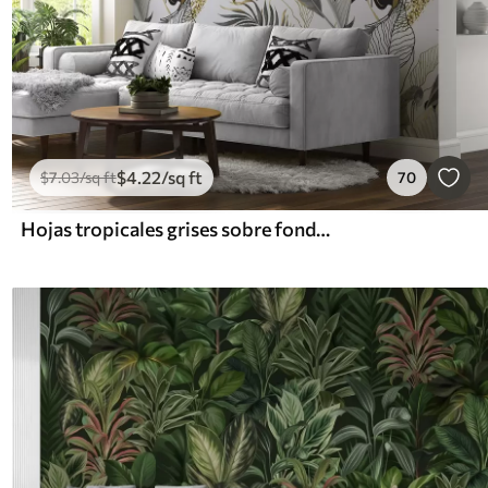
$
4
.22
/sq ft
$
7
.03
/sq ft
70
Hojas tropicales grises sobre fondo blanco