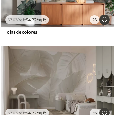
$
4
.22
/sq ft
$
7
.03
/sq ft
26
Hojas de colores
$
4
.22
/sq ft
$
7
.03
/sq ft
56