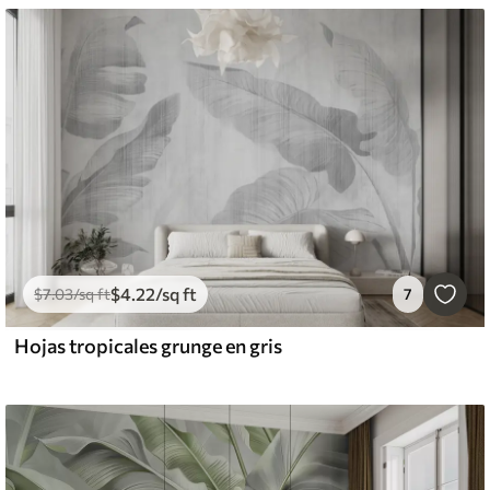
$
4
.22
/sq ft
$
7
.03
/sq ft
7
Hojas tropicales grunge en gris