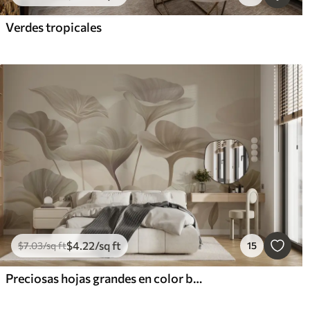
Verdes tropicales
$
4
.22
/sq ft
$
7
.03
/sq ft
15
Preciosas hojas grandes en color beige