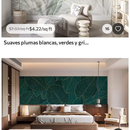
$
4
.22
/sq ft
$
7
.03
/sq ft
16
Suaves plumas blancas, verdes y grises y hojas tropicales flotando sobre un fondo claro