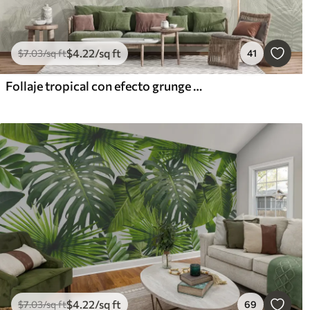
$
4
.22
/sq ft
$
7
.03
/sq ft
41
Follaje tropical con efecto grunge y tinte verde
$
4
.22
/sq ft
$
7
.03
/sq ft
69