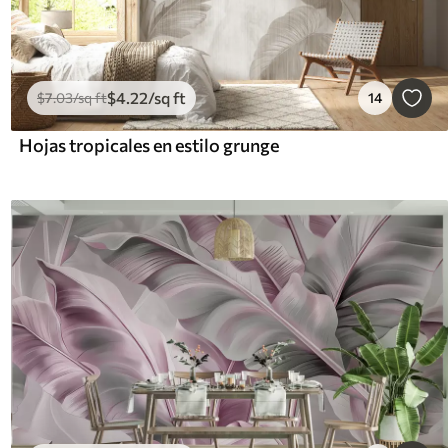
$
4
.22
/sq ft
$
7
.03
/sq ft
14
Hojas tropicales en estilo grunge