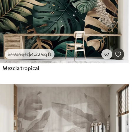
$
4
.22
/sq ft
$
7
.03
/sq ft
67
Mezcla tropical