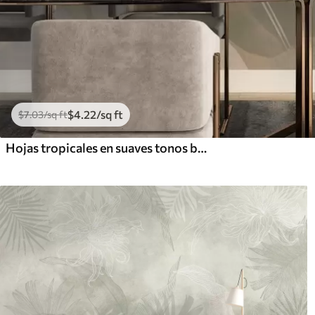
$
4
.22
/sq ft
$
7
.03
/sq ft
Hojas tropicales en suaves tonos beige y verde, con efecto acuarela y suaves transiciones de color