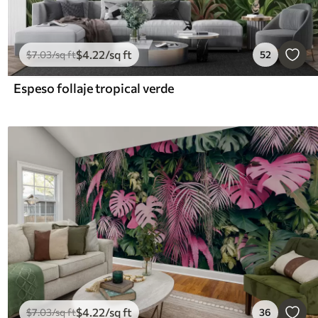
$
4
.22
/sq ft
$
7
.03
/sq ft
52
Espeso follaje tropical verde
$
4
.22
/sq ft
$
7
.03
/sq ft
36