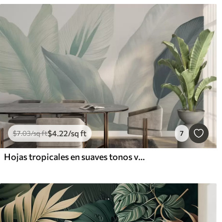
$
4
.22
/sq ft
$
7
.03
/sq ft
7
Hojas tropicales en suaves tonos verdes y blancos, con transiciones de acuarela y delicados detalles de textura