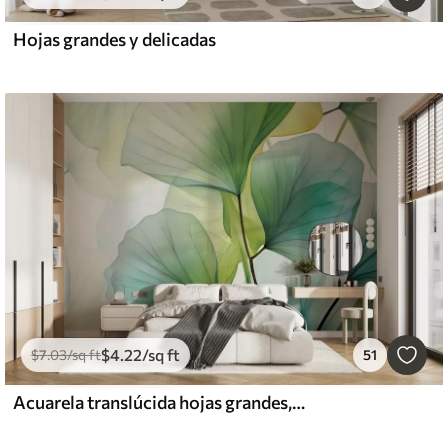
Hojas grandes y delicadas
$
4
.22
/sq ft
$
7
.03
/sq ft
51
Acuarela translúcida hojas grandes, de color verde, azul