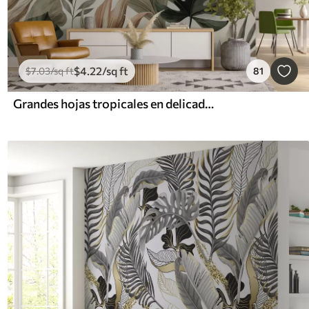
$
4
.22
/sq ft
$
7
.03
/sq ft
81
Grandes hojas tropicales en delicados y sobrios tonos pastel