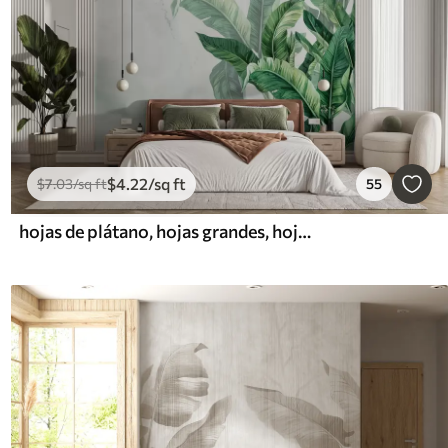
$
4
.22
/sq ft
$
7
.03
/sq ft
55
hojas de plátano, hojas grandes, hojas verdes, hojas tropicales