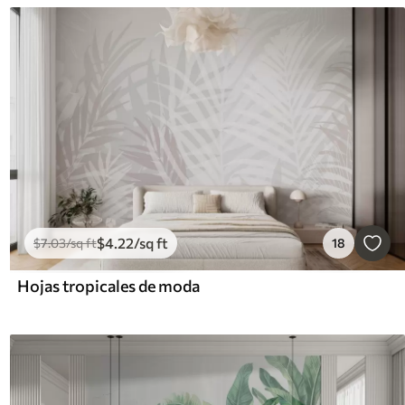
$
4
.22
/sq ft
$
7
.03
/sq ft
18
Hojas tropicales de moda