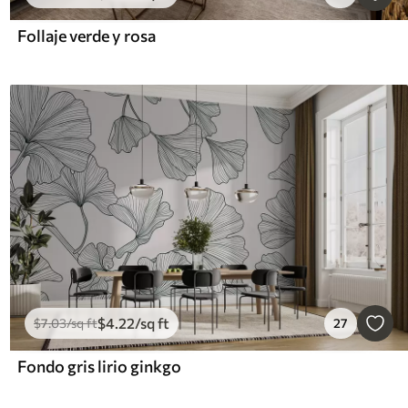
Follaje verde y rosa
$
4
.22
/sq ft
$
7
.03
/sq ft
27
Fondo gris lirio ginkgo