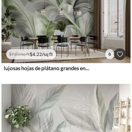
$
4
.22
/sq ft
$
7
.03
/sq ft
6
lujosas hojas de plátano grandes en tonos gris verdosos