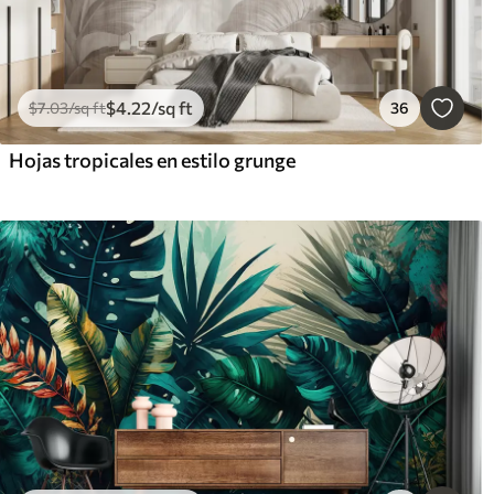
$
4
.22
/sq ft
$
7
.03
/sq ft
36
Hojas tropicales en estilo grunge