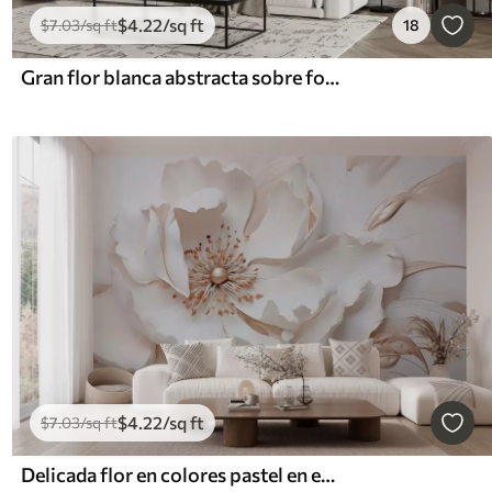
$
4
.22
/sq ft
$
7
.03
/sq ft
18
Gran flor blanca abstracta sobre fondo oscuro
$
4
.22
/sq ft
$
7
.03
/sq ft
Delicada flor en colores pastel en estilo bajorrelieve