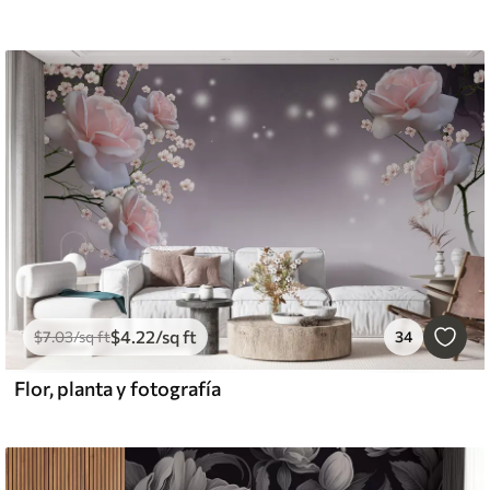
$
4
.22
/sq ft
$
7
.03
/sq ft
34
Flor, planta y fotografía