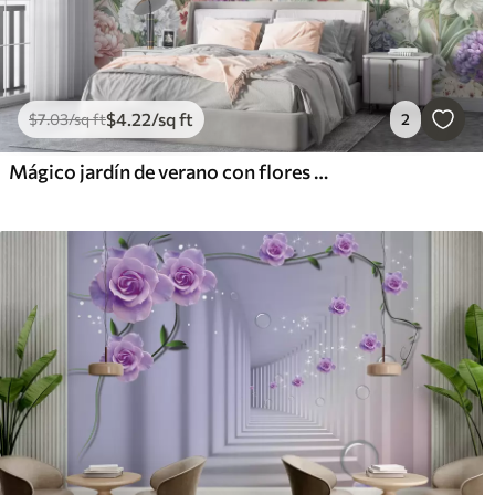
$
4
.22
/sq ft
$
7
.03
/sq ft
2
Mágico jardín de verano con flores en colores pastel