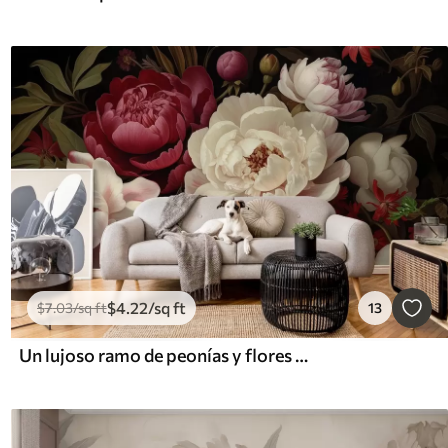
$
4
.22
/sq ft
$
7
.03
/sq ft
13
Un lujoso ramo de peonías y flores en ricos tonos rojos, rosas y cremas sobre un fondo oscuro