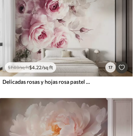
$
4
.22
/sq ft
$
7
.03
/sq ft
17
Delicadas rosas y hojas rosa pastel con fondo suave y difuminado imitación acuarela