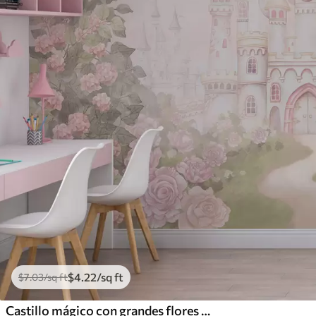
$
4
.22
/sq ft
$
7
.03
/sq ft
Castillo mágico con grandes flores y árboles