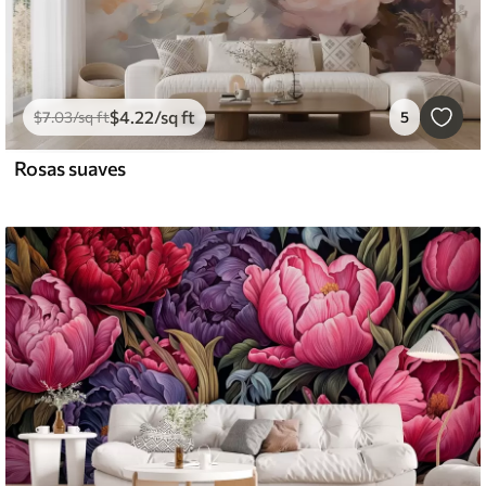
$
4
.22
/sq ft
$
7
.03
/sq ft
5
Rosas suaves