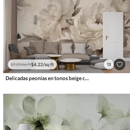
$
4
.22
/sq ft
$
7
.03
/sq ft
13
Delicadas peonías en tonos beige crema, con refinados detalles de pétalos y hojas, que crean un ambiente cálido y sofisticado