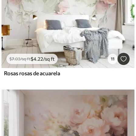
$
4
.22
/sq ft
$
7
.03
/sq ft
11
Rosas rosas de acuarela