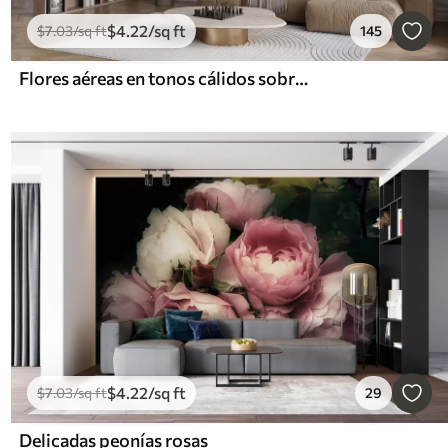
$
4
.22
/sq ft
$
7
.03
/sq ft
145
Flores aéreas en tonos cálidos sobre un fondo de trazos de hojas
$
4
.22
/sq ft
$
7
.03
/sq ft
29
Delicadas peonías rosas