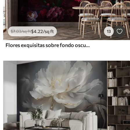
$
4
.22
/sq ft
$
7
.03
/sq ft
13
Flores exquisitas sobre fondo oscuro