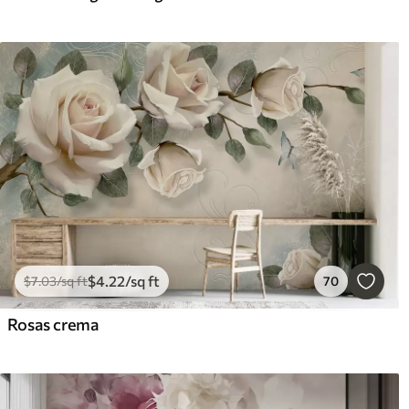
$
4
.22
/sq ft
$
7
.03
/sq ft
70
Rosas crema