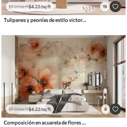
$
4
.22
/sq ft
$
7
.03
/sq ft
15
Tulipanes y peonías de estilo victoriano, en colores rosa y morado
$
4
.22
/sq ft
$
7
.03
/sq ft
8
Composición en acuarela de flores en cálidos tonos melocotón y naranja