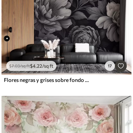
$
4
.22
/sq ft
$
7
.03
/sq ft
17
Flores negras y grises sobre fondo oscuro