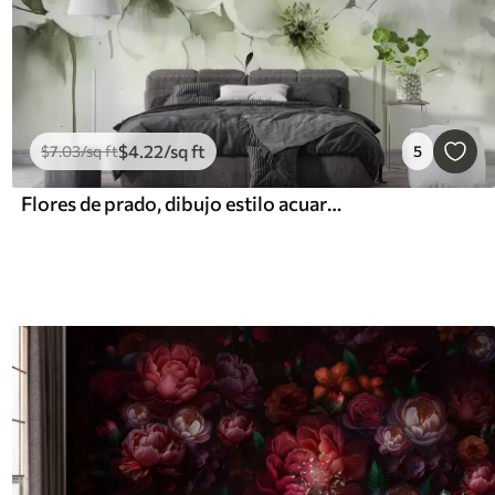
$
4
.22
/sq ft
$
7
.03
/sq ft
5
Flores de prado, dibujo estilo acuarela, paleta de colores verdes