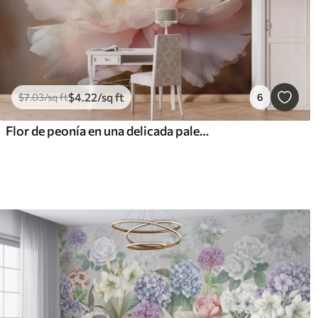
$
4
.22
/sq ft
$
7
.03
/sq ft
6
Flor de peonía en una delicada paleta de colores