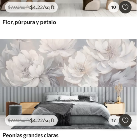
$
4
.22
/sq ft
$
7
.03
/sq ft
10
Flor, púrpura y pétalo
$
4
.22
/sq ft
$
7
.03
/sq ft
17
Peonías grandes claras