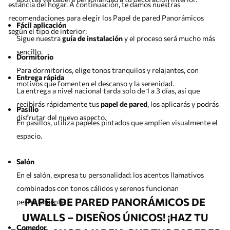
estancia del hogar. A continuación, te damos nuestras
recomendaciones para elegir los Papel de pared Panorámicos
Fácil aplicación
según el tipo de interior:
Sigue nuestra
guía de instalación
y el proceso será mucho más
sencillo.
Dormitorio
Para dormitorios, elige tonos tranquilos y relajantes, con
Entrega rápida
motivos que fomenten el descanso y la serenidad.
La entrega a nivel nacional tarda solo de 1 a 3 días, así que
recibirás rápidamente tus
papel de pared
, los aplicarás y podrás
Pasillo
disfrutar del nuevo aspecto.
En pasillos, utiliza papeles pintados que amplíen visualmente el
espacio.
Salón
En el salón, expresa tu personalidad: los acentos llamativos
combinados con tonos cálidos y serenos funcionan
PAPEL DE PARED PANORÁMICOS DE
perfectamente.
UWALLS – DISEÑOS ÚNICOS! ¡HAZ TU
Comedor