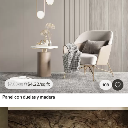
$
4
.22
/sq ft
$
7
.03
/sq ft
108
Panel con duelas y madera