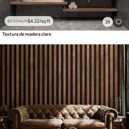
$
4
.22
/sq ft
$
7
.03
/sq ft
25
Textura de madera clara