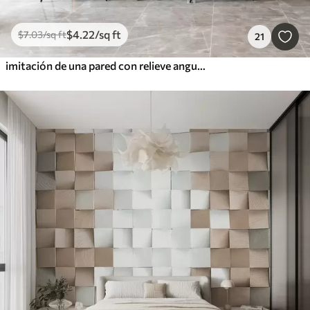
$
4
.22
/sq ft
$
7
.03
/sq ft
21
imitación de una pared con relieve angular hecha de madera oscura