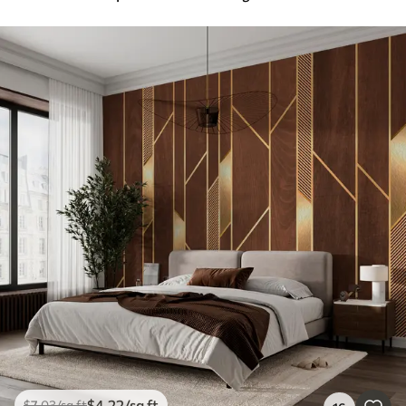
$
4
.22
/sq ft
$
7
.03
/sq ft