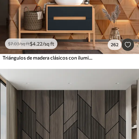
$
4
.22
/sq ft
$
7
.03
/sq ft
262
Triángulos de madera clásicos con iluminación 3D