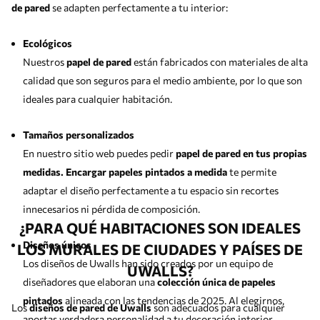
de pared
se adapten perfectamente a tu interior:
Ecológicos
Nuestros
papel de pared
están fabricados con materiales de alta
calidad que son seguros para el medio ambiente, por lo que son
ideales para cualquier habitación.
Tamaños personalizados
En nuestro sitio web puedes pedir
papel de pared en tus propias
medidas. Encargar papeles pintados a medida
te permite
adaptar el diseño perfectamente a tu espacio sin recortes
innecesarios ni pérdida de composición.
¿PARA QUÉ HABITACIONES SON IDEALES
Diseños únicos
LOS MURALES DE CIUDADES Y PAÍSES DE
Los diseños de Uwalls han sido creados por un equipo de
UWALLS?
diseñadores que elaboran una
colección única de papeles
pintados
alineada con las tendencias de 2025. Al elegirnos,
Los
diseños de pared de Uwalls
son adecuados para cualquier
aportas verdadera personalidad a tu decoración interior.