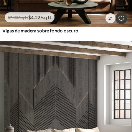
$
4
.22
/sq ft
$
7
.03
/sq ft
21
Vigas de madera sobre fondo oscuro