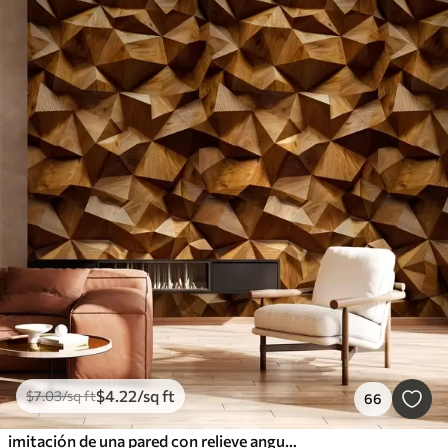
$
4
.22
/sq ft
$
7
.03
/sq ft
66
imitación de una pared con relieve angular hecha de madera