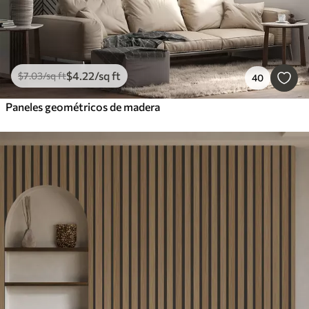
$
4
.22
/sq ft
$
7
.03
/sq ft
40
Paneles geométricos de madera