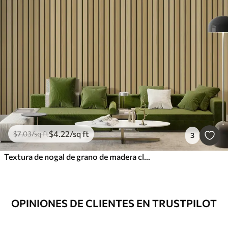
$
4
.22
/sq ft
$
7
.03
/sq ft
3
Textura de nogal de grano de madera claro
OPINIONES DE CLIENTES EN TRUSTPILOT