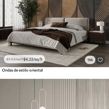
$
4
.22
/sq ft
$
7
.03
/sq ft
156
Ondas de estilo oriental