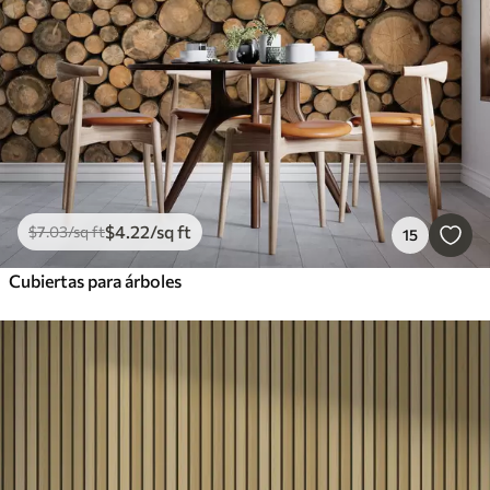
$
4
.22
/sq ft
$
7
.03
/sq ft
15
Cubiertas para árboles