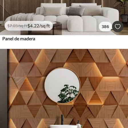
$
4
.22
/sq ft
$
7
.03
/sq ft
386
Panel de madera