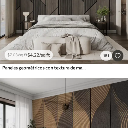
$
4
.22
/sq ft
$
7
.03
/sq ft
181
Paneles geométricos con textura de madera