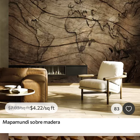
$
4
.22
/sq ft
$
7
.03
/sq ft
83
Mapamundi sobre madera