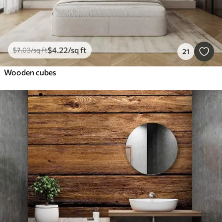
$
4
.22
/sq ft
$
7
.03
/sq ft
21
Wooden cubes