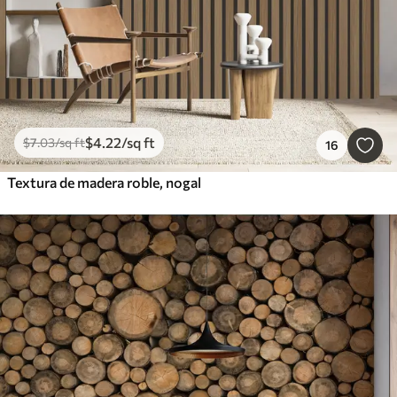
$
4
.22
/sq ft
$
7
.03
/sq ft
16
Textura de madera roble, nogal