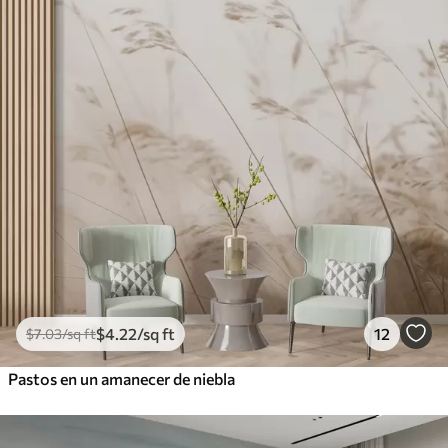
$
4
.22
/sq ft
12
$
7
.03
/sq ft
Pastos en un amanecer de niebla