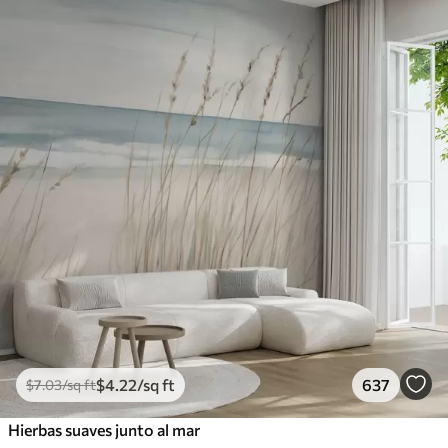
$
4
.22
/sq ft
637
$
7
.03
/sq ft
Hierbas suaves junto al mar