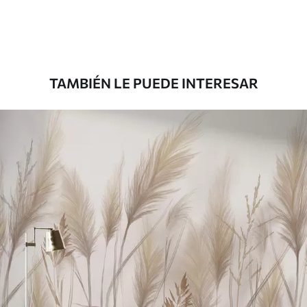
Premium
8
.33
$
5
.00
/sq ft
TAMBIÉN LE PUEDE INTERESAR
Peel and Stick
12
.77
$
7
.66
/sq ft