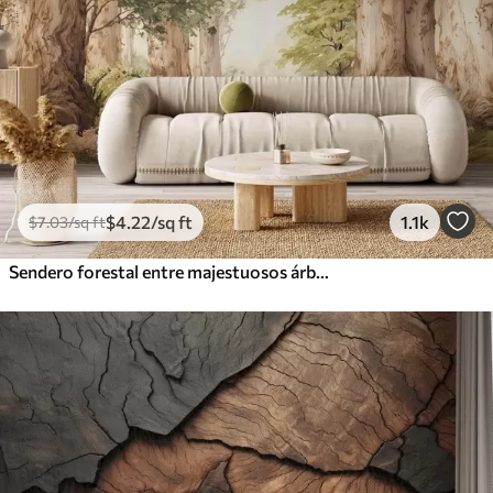
$
4
.22
/sq ft
1.1k
$
7
.03
/sq ft
Sendero forestal entre majestuosos árboles en estilo acuarela