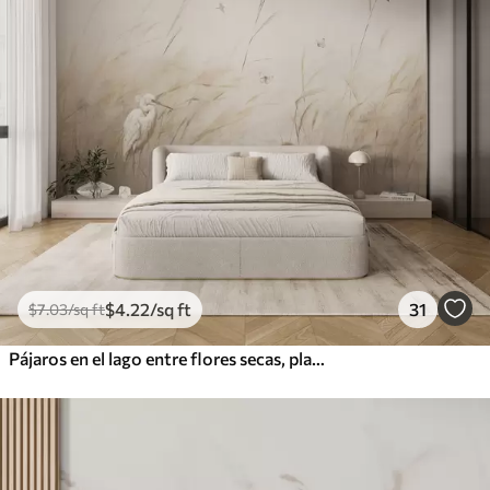
$
4
.22
/sq ft
31
$
7
.03
/sq ft
Pájaros en el lago entre flores secas, plantas y hierba