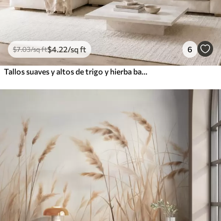
$
4
.22
/sq ft
6
$
7
.03
/sq ft
Tallos suaves y altos de trigo y hierba bajo un cielo nublado