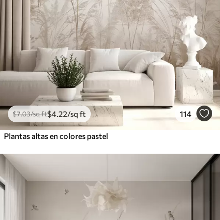
$
4
.22
/sq ft
114
$
7
.03
/sq ft
Plantas altas en colores pastel