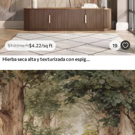
$
4
.22
/sq ft
19
$
7
.03
/sq ft
Hierba seca alta y texturizada con espigas de trigo en el campo sobre un fondo suave y pálido.