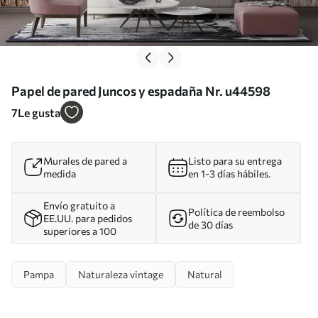
Papel de pared Juncos y espadaña Nr. u44598
7
Le gusta
Murales de pared a
Listo para su entrega
medida
en 1-3 días hábiles.
Envío gratuito a
Política de reembolso
EE.UU. para pedidos
de 30 días
superiores a 100
Pampa
Naturaleza vintage
Natural