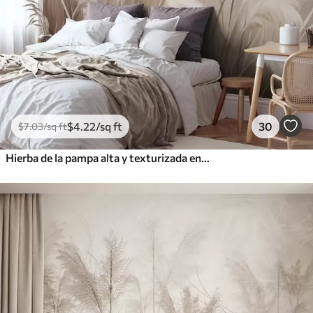
$
4
.22
/sq ft
30
$
7
.03
/sq ft
Hierba de la pampa alta y texturizada en tonos suaves, cálidos y neutros, con un fondo difuminado y claro.