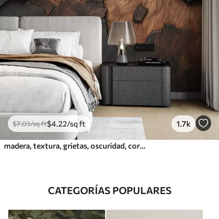
$
4
.22
/sq ft
1.7k
$
7
.03
/sq ft
madera, textura, grietas, oscuridad, corteza, superficie
CATEGORÍAS POPULARES