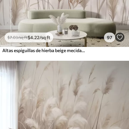
$
4
.22
/sq ft
97
$
7
.03
/sq ft
Altas espiguillas de hierba beige mecidas por el viento sobre un fondo suave y claro