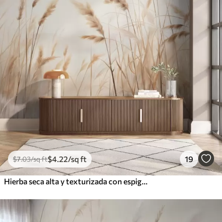
$
4
.22
/sq ft
19
$
7
.03
/sq ft
Hierba seca alta y texturizada con espigas de trigo en el campo sobre un fondo suave y pálido.