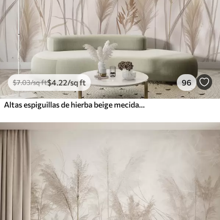
$
4
.22
/sq ft
96
$
7
.03
/sq ft
Altas espiguillas de hierba beige mecidas por el viento sobre un fondo suave y claro