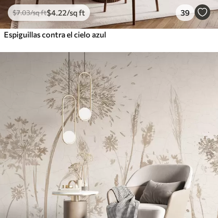
$
4
.22
/sq ft
39
$
7
.03
/sq ft
Espiguillas contra el cielo azul