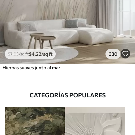
$
4
.22
/sq ft
630
$
7
.03
/sq ft
Hierbas suaves junto al mar
CATEGORÍAS POPULARES