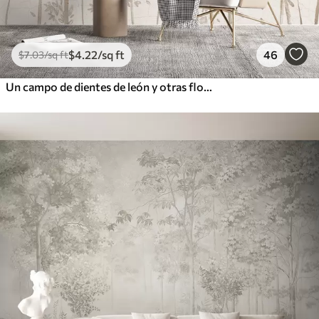
$
4
.22
/sq ft
46
$
7
.03
/sq ft
Un campo de dientes de león y otras flores silvestres sobre un fondo suave y brumoso