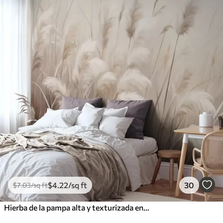
$
4
.22
/sq ft
30
$
7
.03
/sq ft
Hierba de la pampa alta y texturizada en tonos suaves, cálidos y neutros, con un fondo difuminado y claro.