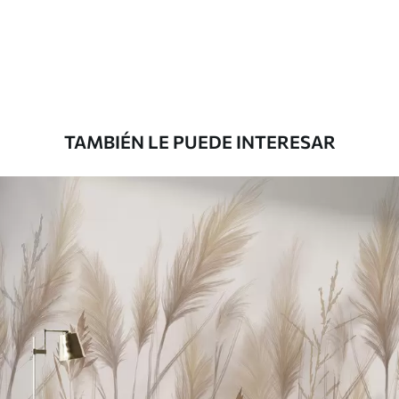
Estándar
7
.03
$
4
.22
/sq ft
Premium
8
.33
$
5
.00
/sq ft
TAMBIÉN LE PUEDE INTERESAR
Peel and Stick
12
.77
$
7
.66
/sq ft