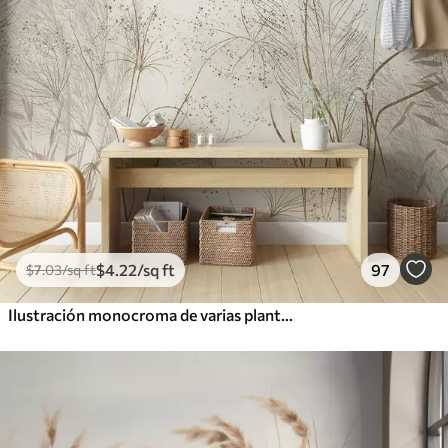
$
4
.22
/sq ft
97
$
7
.03
/sq ft
Ilustración monocroma de varias plantas y espiguillas de color beige con líneas y texturas delicadas y tenues