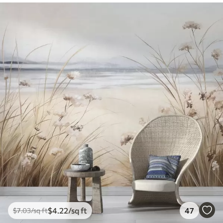
$
4
.22
/sq ft
47
$
7
.03
/sq ft