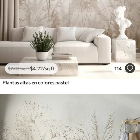
$
4
.22
/sq ft
114
$
7
.03
/sq ft
Plantas altas en colores pastel