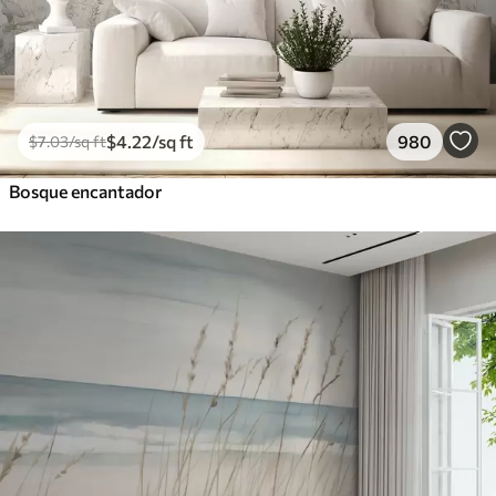
$
4
.22
/sq ft
980
$
7
.03
/sq ft
Bosque encantador