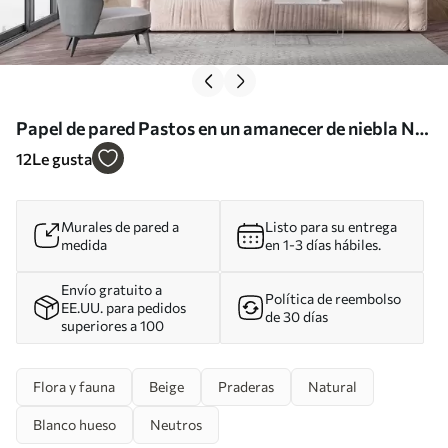
Papel de pared Pastos en un amanecer de niebla Nr.
w02250
12
Le gusta
Murales de pared a
Listo para su entrega
medida
en 1-3 días hábiles.
Envío gratuito a
Política de reembolso
EE.UU. para pedidos
de 30 días
superiores a 100
Flora y fauna
Beige
Praderas
Natural
Blanco hueso
Neutros