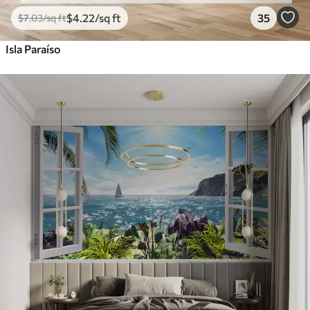
$
4
.22
/sq ft
35
$
7
.03
/sq ft
Isla Paraíso