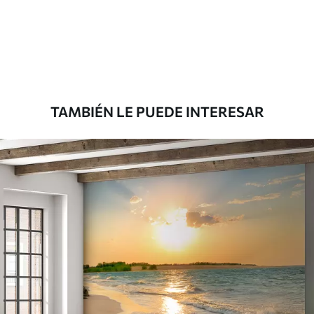
Estándar
7
.03
$
4
.22
/sq ft
Premium
8
.33
$
5
.00
/sq ft
TAMBIÉN LE PUEDE INTERESAR
Peel and Stick
12
.77
$
7
.66
/sq ft