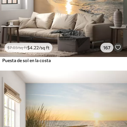
$
4
.22
/sq ft
167
$
7
.03
/sq ft
Puesta de sol en la costa