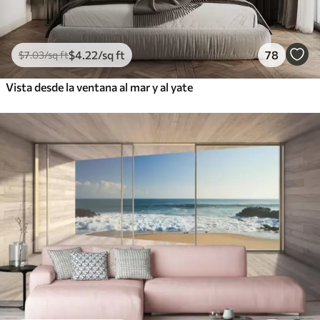
$
4
.22
/sq ft
78
$
7
.03
/sq ft
Vista desde la ventana al mar y al yate