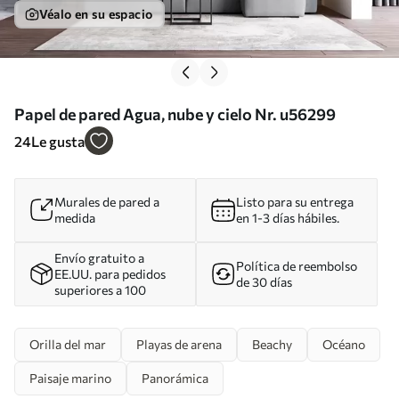
Véalo en su espacio
Papel de pared Agua, nube y cielo Nr. u56299
24
Le gusta
Murales de pared a
Listo para su entrega
medida
en 1-3 días hábiles.
Envío gratuito a
Política de reembolso
EE.UU. para pedidos
de 30 días
superiores a 100
Orilla del mar
Playas de arena
Beachy
Océano
Paisaje marino
Panorámica