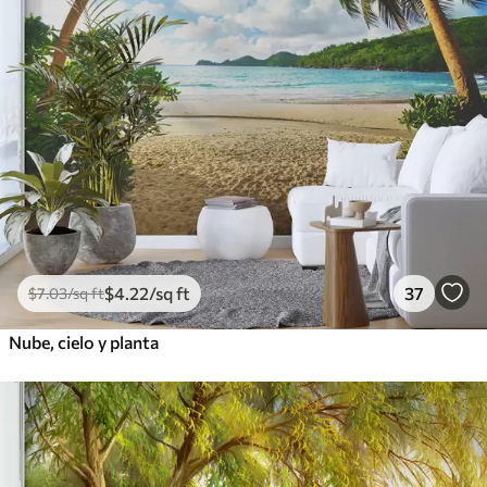
$
4
.22
/sq ft
37
$
7
.03
/sq ft
Nube, cielo y planta