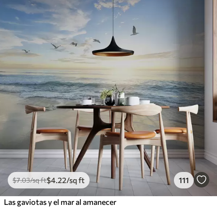
$
4
.22
/sq ft
111
$
7
.03
/sq ft
Las gaviotas y el mar al amanecer