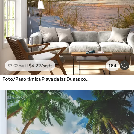
$
4
.22
/sq ft
164
$
7
.03
/sq ft
Foto/Panorámica Playa de las Dunas con puesta de sol