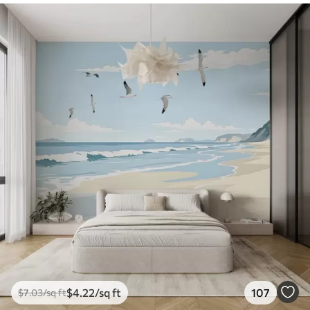
$
4
.22
/sq ft
107
$
7
.03
/sq ft