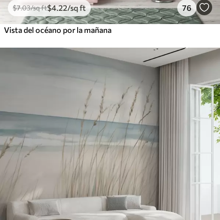
$
4
.22
/sq ft
76
$
7
.03
/sq ft
Vista del océano por la mañana