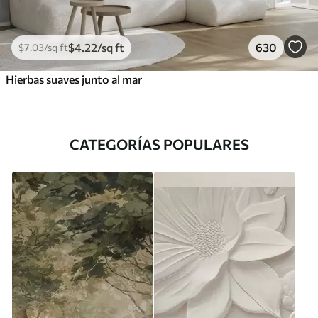
$
4
.22
/sq ft
630
$
7
.03
/sq ft
Hierbas suaves junto al mar
CATEGORÍAS POPULARES