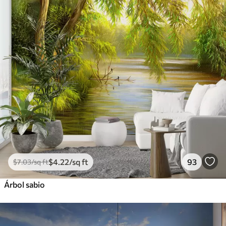
$
4
.22
/sq ft
93
$
7
.03
/sq ft
Árbol sabio