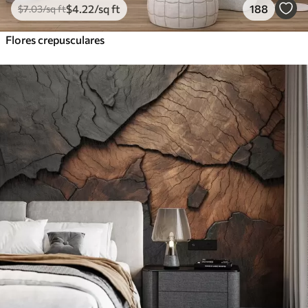
$
4
.22
/sq ft
188
$
7
.03
/sq ft
Flores crepusculares