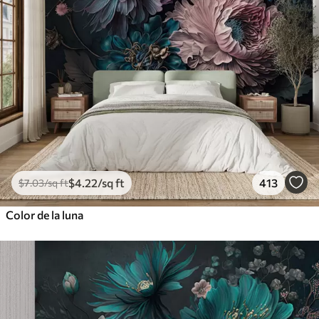
$
4
.22
/sq ft
413
$
7
.03
/sq ft
Color de la luna