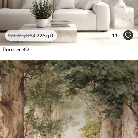
$
4
.22
/sq ft
1.1k
$
7
.03
/sq ft
flores en 3D