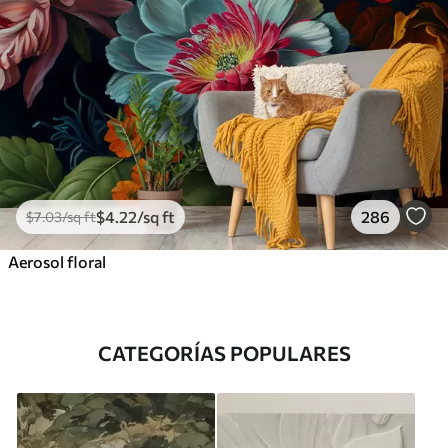
$
4
.22
/sq ft
286
$
7
.03
/sq ft
Aerosol floral
CATEGORÍAS POPULARES