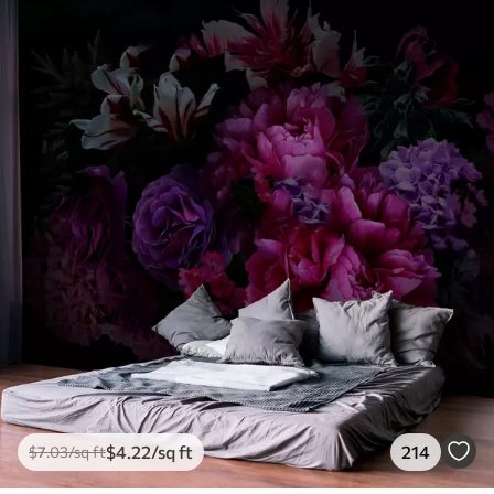
$
4
.22
/sq ft
214
$
7
.03
/sq ft