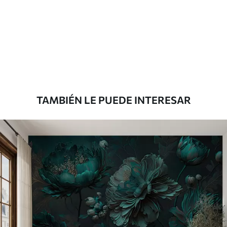
Estándar
7
.03
$
4
.22
/sq ft
Premium
8
.33
$
5
.00
/sq ft
TAMBIÉN LE PUEDE INTERESAR
Peel and Stick
12
.77
$
7
.66
/sq ft