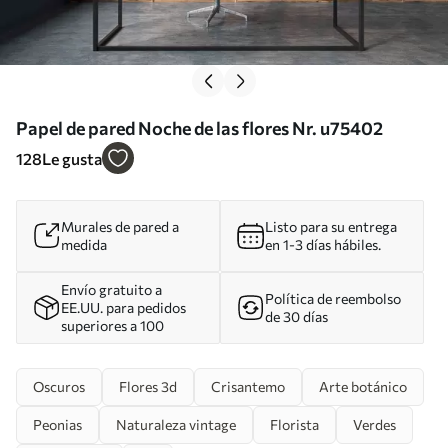
Papel de pared Noche de las flores Nr. u75402
128
Le gusta
Murales de pared a
Listo para su entrega
medida
en 1-3 días hábiles.
Envío gratuito a
Política de reembolso
EE.UU. para pedidos
de 30 días
superiores a 100
Oscuros
Flores 3d
Crisantemo
Arte botánico
Peonias
Naturaleza vintage
Florista
Verdes