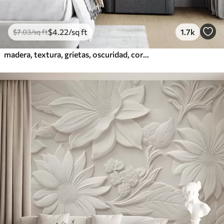
$
4
.22
/sq ft
1.7k
$
7
.03
/sq ft
madera, textura, grietas, oscuridad, corteza, superficie