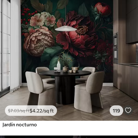
$
4
.22
/sq ft
119
$
7
.03
/sq ft
Jardín nocturno