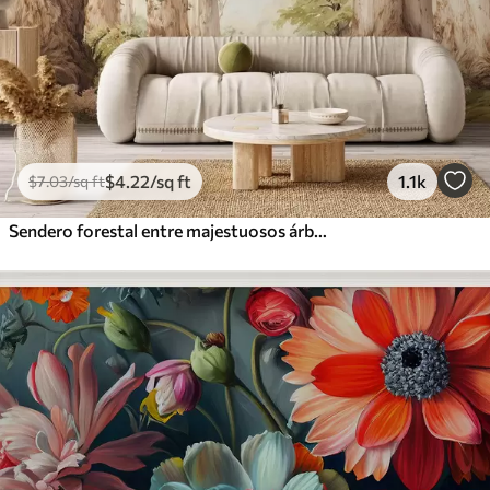
$
4
.22
/sq ft
1.1k
$
7
.03
/sq ft
Sendero forestal entre majestuosos árboles en estilo acuarela