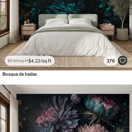
$
4
.22
/sq ft
376
$
7
.03
/sq ft
Bosque de hadas