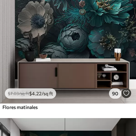
$
4
.22
/sq ft
90
$
7
.03
/sq ft
Flores matinales