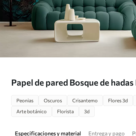
Papel de pared Bosque de hadas 
Peonias
Oscuros
Crisantemo
Flores 3d
Arte botánico
Florista
3d
Especificaciones y material
Entrega y pago
P