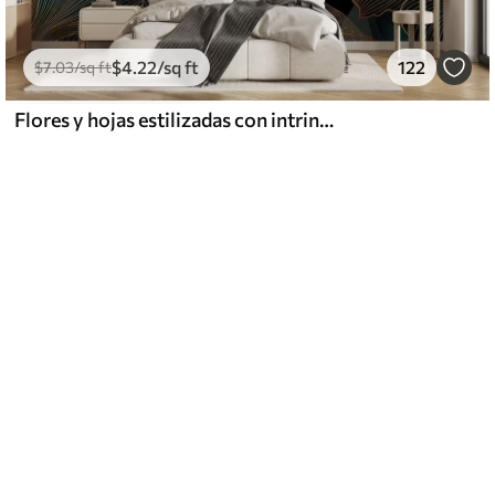
$
4
.22
/sq ft
122
$
7
.03
/sq ft
Flores y hojas estilizadas con intrincadas líneas en tonos verde azulado y amarillo sobre fondo oscuro