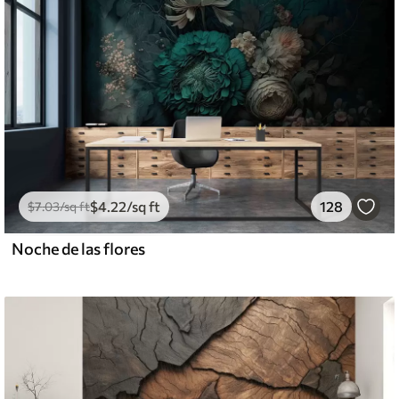
$
4
.22
/sq ft
128
$
7
.03
/sq ft
Noche de las flores