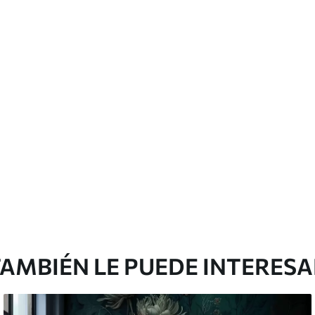
cación sin juntas.
licación con solapamiento.
Peel and Stick
12
.77
$
7
.66
/sq ft
AMBIÉN LE PUEDE INTERES