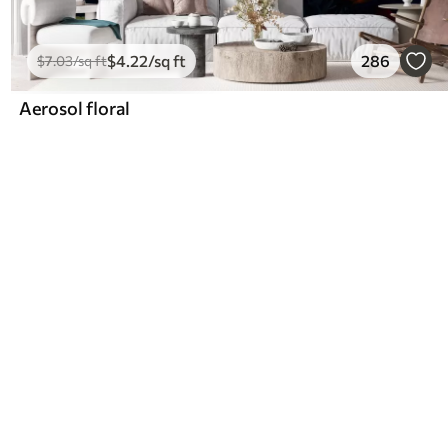
$
4
.22
/sq ft
286
$
7
.03
/sq ft
Aerosol floral