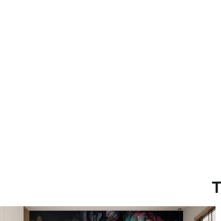
Método de aplicación
Hasta 360 cm de altura: apli
Más de 360 cm de altura: ap
Materiales disponibles
Estándar
Premium
7
.03
8
.33
$
4
.22
/sq ft
$
5
.00
/sq ft
T