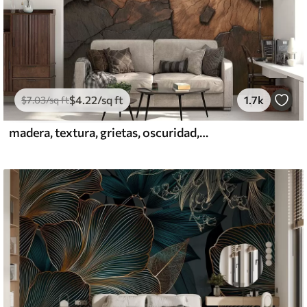
$
4
.22
/sq ft
1.7k
$
7
.03
/sq ft
madera, textura, grietas, oscuridad, corteza, superficie