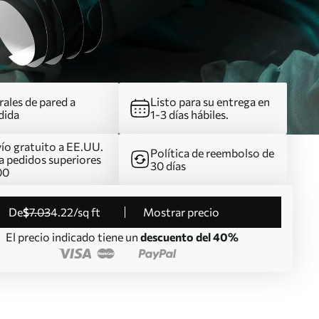
ales de pared a
Listo para su entrega en
dida
1-3 días hábiles.
ío gratuito a EE.UU.
Política de reembolso de
a pedidos superiores
30 días
00
de
$
7
.03
4
.22
/sq ft
Mostrar precio
El precio indicado tiene un
descuento del 40%