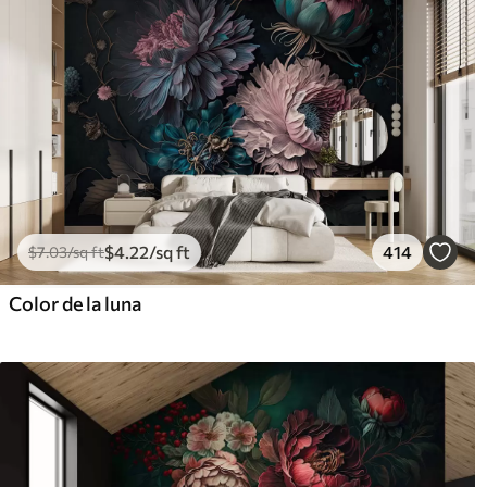
$
4
.22
/sq ft
414
$
7
.03
/sq ft
Color de la luna