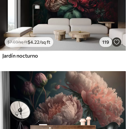
$
4
.22
/sq ft
119
$
7
.03
/sq ft
Jardín nocturno