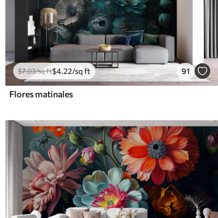
$
4
.22
/sq ft
91
$
7
.03
/sq ft
Flores matinales