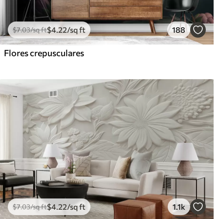
$
4
.22
/sq ft
188
$
7
.03
/sq ft
Flores crepusculares
$
4
.22
/sq ft
1.1k
$
7
.03
/sq ft