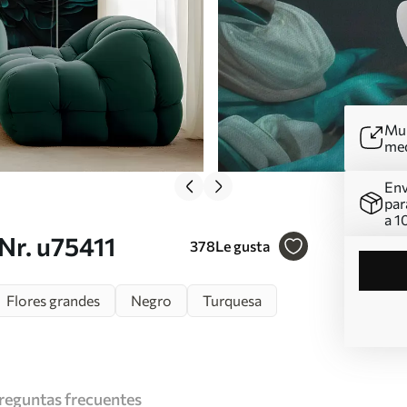
Mur
me
Env
par
a 1
Nr. u75411
378
Le gusta
Flores grandes
Negro
Turquesa
reguntas frecuentes