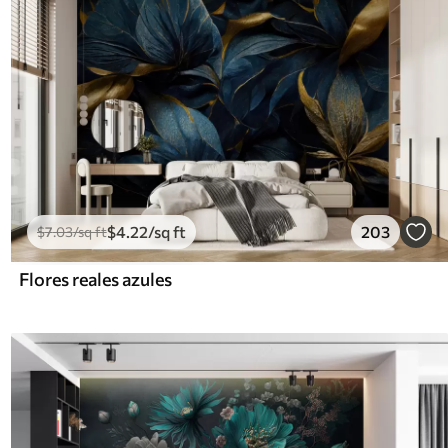
$
4
.22
/sq ft
203
$
7
.03
/sq ft
Flores reales azules