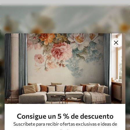
Consigue un 5 % de descuento
Suscríbete para recibir ofertas exclusivas e ideas de
$
4
.22
/sq ft
63
$
7
.03
/sq ft