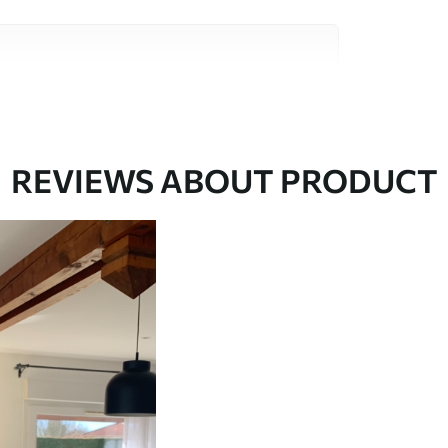
e alta calidad, cada uno de ellos adecuado para
 diferentes. Más información a continuación
sonalización.
REVIEWS ABOUT PRODUCT
gado en rollos de hasta 50 cm de ancho.
o de barniz y/o adhesivo para empapelar.
 con una esponja suave. Los murales de pared
 pueden limpiarse con agua.