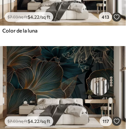
$
4
.22
/sq ft
413
$
7
.03
/sq ft
Color de la luna
$
4
.22
/sq ft
117
$
7
.03
/sq ft