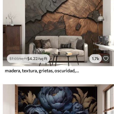
$
4
.22
/sq ft
1.7k
$
7
.03
/sq ft
madera, textura, grietas, oscuridad, corteza, superficie