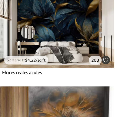
$
4
.22
/sq ft
203
$
7
.03
/sq ft
Flores reales azules