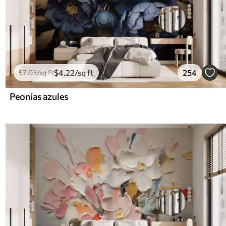
$
4
.22
/sq ft
254
$
7
.03
/sq ft
Peonías azules