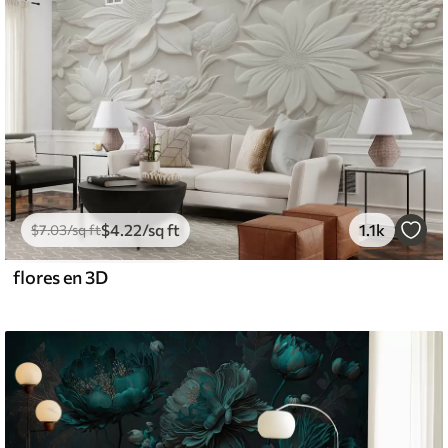
$
4
.22
/sq ft
1.1k
$
7
.03
/sq ft
flores en 3D