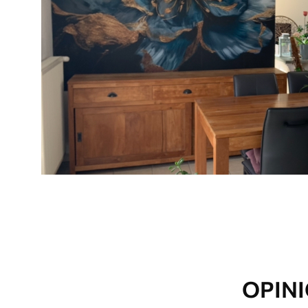
Método de aplicación
Hasta 360 cm de altura: apli
Más de 360 cm de altura: ap
Materiales disponibles
Estándar
Premium
7
.03
8
.33
$
4
.22
/sq ft
$
5
.00
/sq ft
OPINI