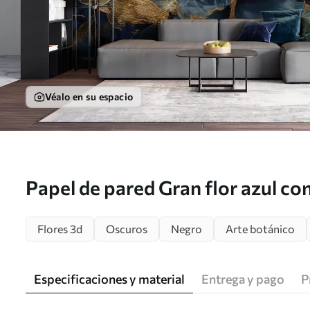
Véalo en su espacio
Papel de pared Gran flor azul co
u95657
Flores 3d
Oscuros
Negro
Arte botánico
Especificaciones y material
Entrega y pago
P