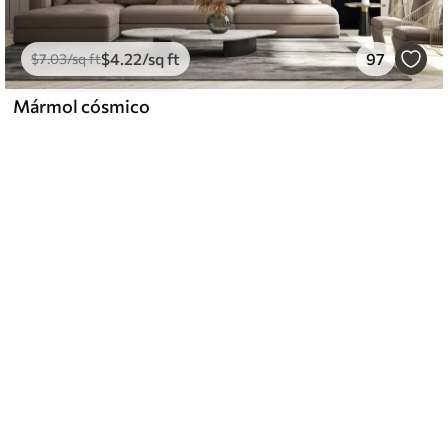
$
4
.22
/sq ft
97
$
7
.03
/sq ft
Mármol cósmico