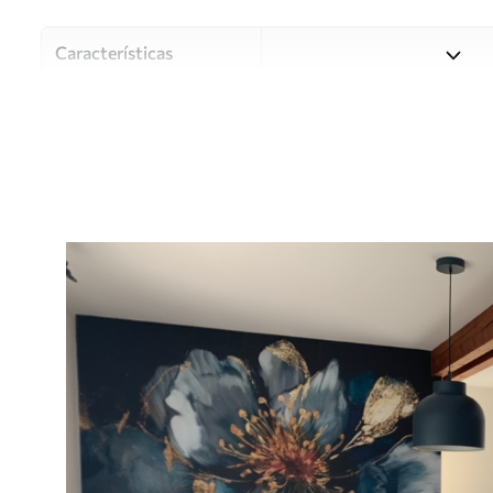
Características
Material
Elija entre tres materiales d
habitaciones y presupuestos
o durante el proceso de per
Autor
Estudio de diseño Uwalls
Número de artículo
u95657
Producción
Impreso bajo pedido y entre
Adicionalmente
Disponible con recubrimient
Limpieza
Se puede limpiar suavemente
con recubrimiento de barniz