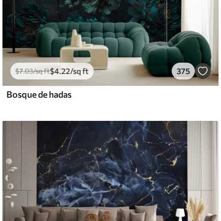
$
4
.22
/sq ft
375
$
7
.03
/sq ft
Bosque de hadas