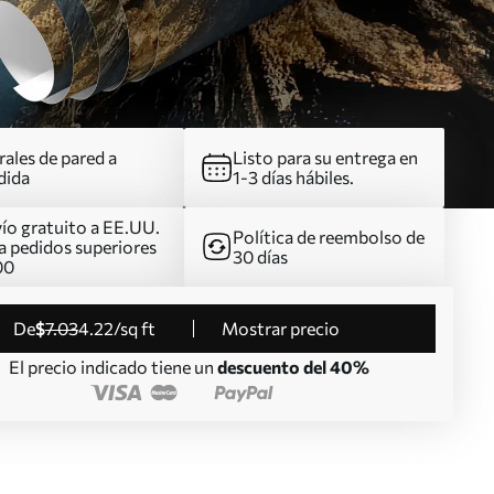
ales de pared a
Listo para su entrega en
dida
1-3 días hábiles.
ío gratuito a EE.UU.
Política de reembolso de
a pedidos superiores
30 días
00
de
$
7
.03
4
.22
/sq ft
Mostrar precio
El precio indicado tiene un
descuento del 40%