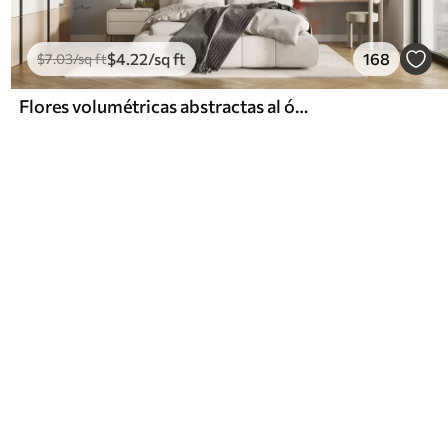
$
4
.22
/sq ft
168
$
7
.03
/sq ft
Flores volumétricas abstractas al óleo