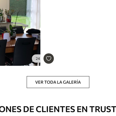
cación sin juntas.
licación con solapamiento.
Peel and Stick
12
.77
$
7
.66
/sq ft
24
VER TODA LA GALERÍA
ONES DE CLIENTES EN TRUS