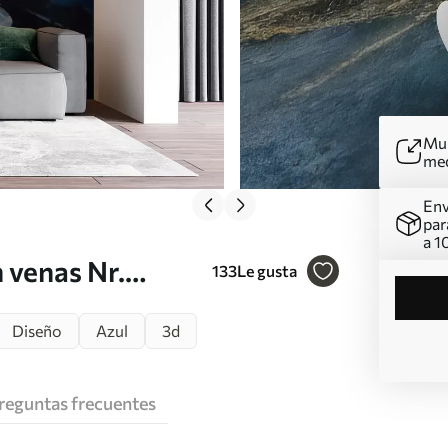
Mur
me
Env
par
a 1
n venas Nr.
133
Le gusta
Diseño
Azul
3d
reguntas frecuentes