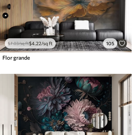
$
4
.22
/sq ft
105
$
7
.03
/sq ft
Flor grande