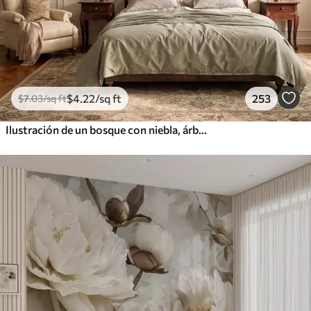
$
4
.22
/sq ft
253
$
7
.03
/sq ft
Ilustración de un bosque con niebla, árboles altos y un sendero.