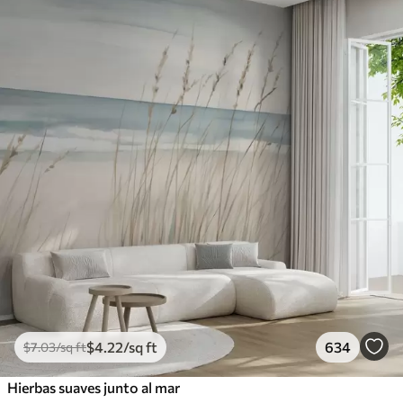
$
4
.22
/sq ft
634
$
7
.03
/sq ft
Hierbas suaves junto al mar