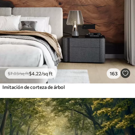
$
4
.22
/sq ft
163
$
7
.03
/sq ft
Imitación de corteza de árbol