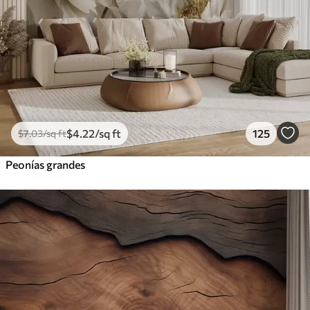
$
4
.22
/sq ft
125
$
7
.03
/sq ft
Peonías grandes