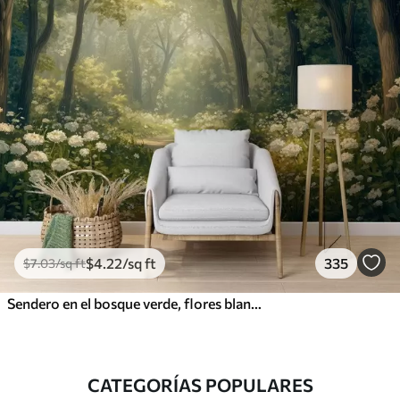
$
4
.22
/sq ft
335
$
7
.03
/sq ft
Sendero en el bosque verde, flores blancas, luz del sol, dibujo estilo acrílico
CATEGORÍAS POPULARES