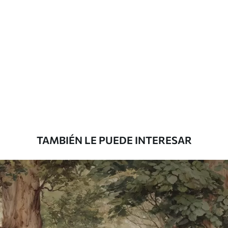
Materiales disponibles
Estándar
7
.03
$
4
.22
/sq ft
Premium
8
.33
$
5
.00
/sq ft
TAMBIÉN LE PUEDE INTERESAR
Peel and Stick
12
.77
$
7
.66
/sq ft