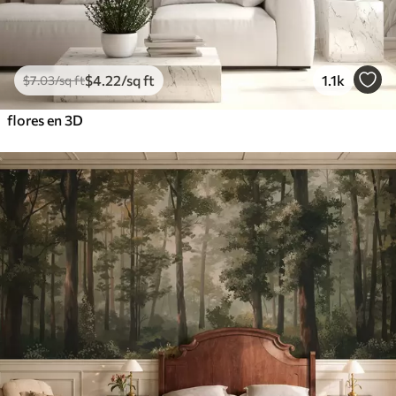
$
4
.22
/sq ft
1.1k
$
7
.03
/sq ft
flores en 3D