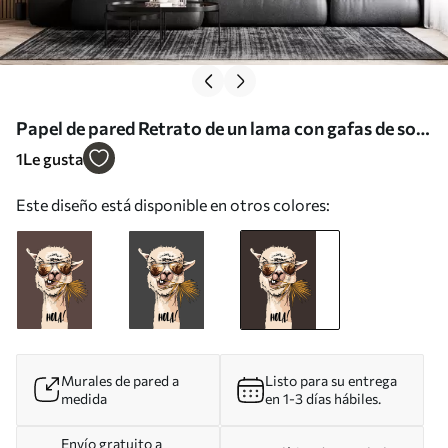
Papel de pared Retrato de un lama con gafas de sol
y una hoja de palma en abanico Nr. u98177v2
1
Le gusta
Este diseño está disponible en otros colores:
Murales de pared a
Listo para su entrega
medida
en 1-3 días hábiles.
Envío gratuito a