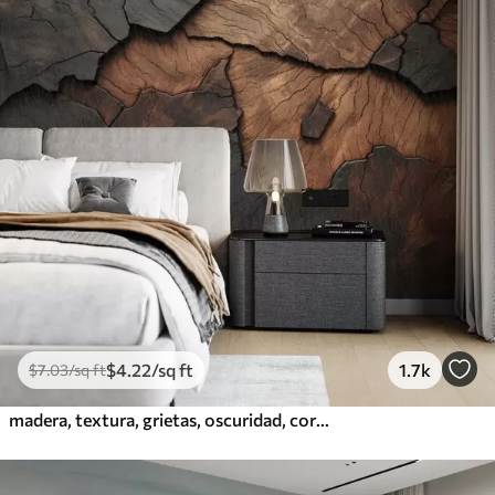
$
4
.22
/sq ft
1.7k
$
7
.03
/sq ft
madera, textura, grietas, oscuridad, corteza, superficie