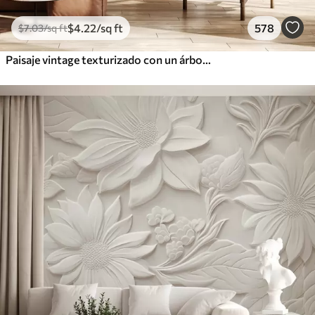
$
4
.22
/sq ft
578
$
7
.03
/sq ft
Paisaje vintage texturizado con un árbol cerca de un río y un cielo nublado, arte de la naturaleza en tonos sepia