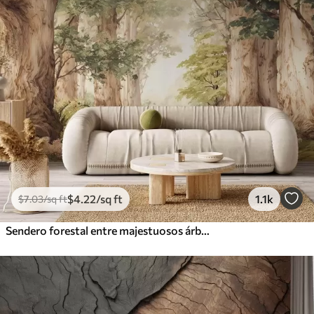
$
4
.22
/sq ft
1.1k
$
7
.03
/sq ft
Sendero forestal entre majestuosos árboles en estilo acuarela