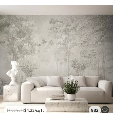
$
4
.22
/sq ft
982
$
7
.03
/sq ft