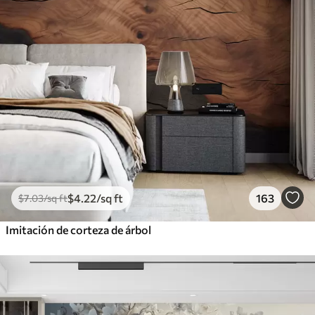
$
4
.22
/sq ft
163
$
7
.03
/sq ft
Imitación de corteza de árbol