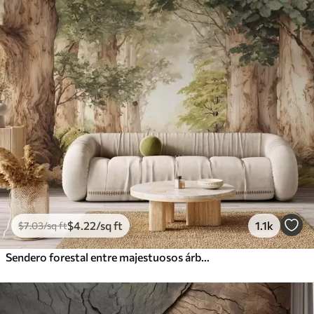
$
4
.22
/sq ft
1.1k
$
7
.03
/sq ft
Sendero forestal entre majestuosos árboles en estilo acuarela