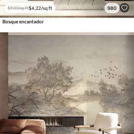
$
4
.22
/sq ft
980
$
7
.03
/sq ft
Bosque encantador