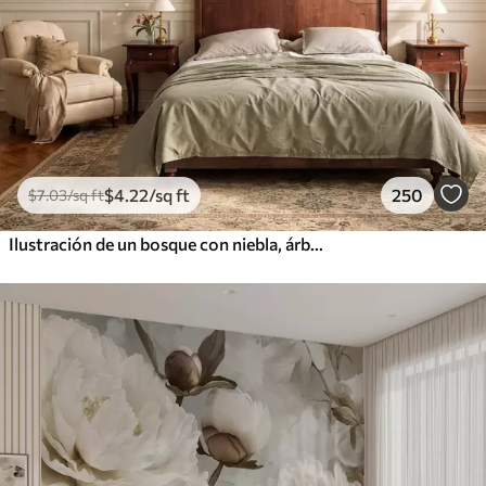
$
4
.22
/sq ft
250
$
7
.03
/sq ft
Ilustración de un bosque con niebla, árboles altos y un sendero.