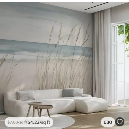
$
4
.22
/sq ft
630
$
7
.03
/sq ft