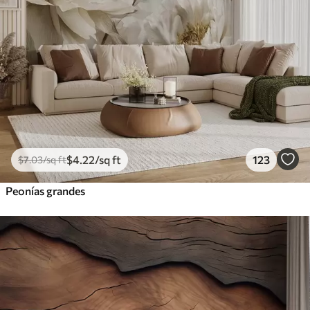
$
4
.22
/sq ft
123
$
7
.03
/sq ft
Peonías grandes