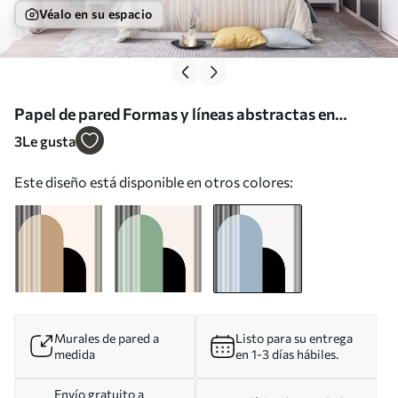
Véalo en su espacio
Papel de pared Formas y líneas abstractas en
armonía Nr. w00631v2
3
Le gusta
Este diseño está disponible en otros colores:
Murales de pared a
Listo para su entrega
medida
en 1-3 días hábiles.
Envío gratuito a