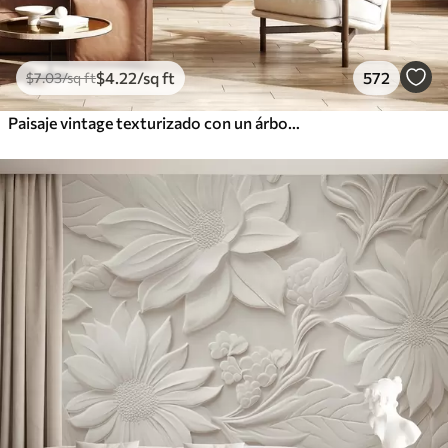
$
4
.22
/sq ft
572
$
7
.03
/sq ft
Paisaje vintage texturizado con un árbol cerca de un río y un cielo nublado, arte de la naturaleza en tonos sepia