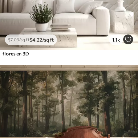
$
4
.22
/sq ft
1.1k
$
7
.03
/sq ft
flores en 3D