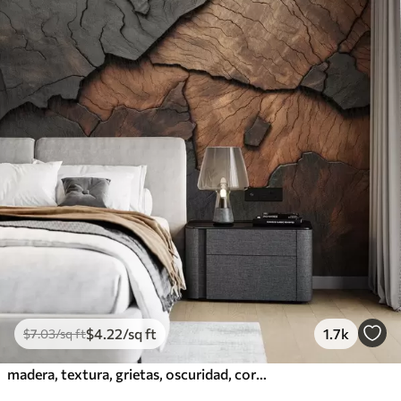
$
4
.22
/sq ft
1.7k
$
7
.03
/sq ft
madera, textura, grietas, oscuridad, corteza, superficie