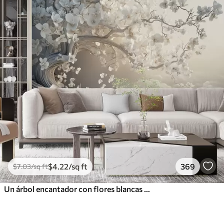
$
4
.22
/sq ft
369
$
7
.03
/sq ft
Un árbol encantador con flores blancas contra el fondo de nubes en un estilo interesante en delicados colores cálidos