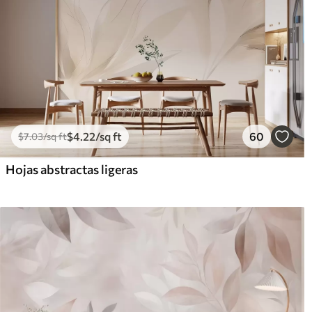
$
4
.22
/sq ft
60
$
7
.03
/sq ft
Hojas abstractas ligeras