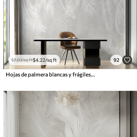
$
4
.22
/sq ft
92
$
7
.03
/sq ft
Hojas de palmera blancas y frágiles con textura grunge