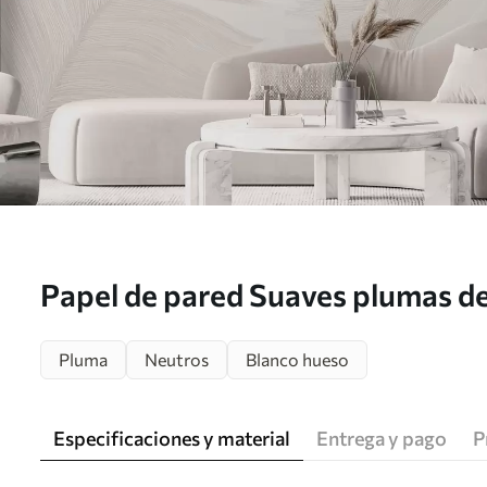
Papel de pared Suaves plumas de 
tonos beige lechoso. Nr. w0956
Pluma
Neutros
Blanco hueso
Especificaciones y material
Entrega y pago
P