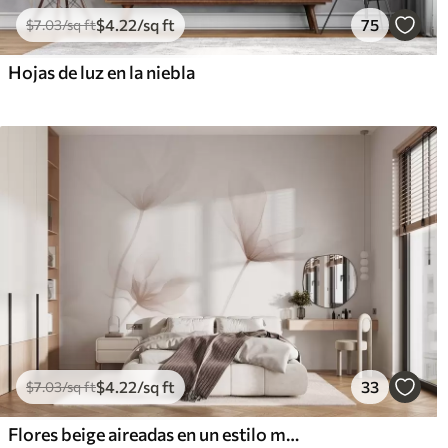
$
4
.22
/sq ft
75
$
7
.03
/sq ft
Hojas de luz en la niebla
$
4
.22
/sq ft
33
$
7
.03
/sq ft
Flores beige aireadas en un estilo minimalista y ligero.