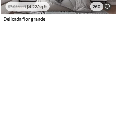
$
4
.22
/sq ft
260
$
7
.03
/sq ft
Delicada flor grande