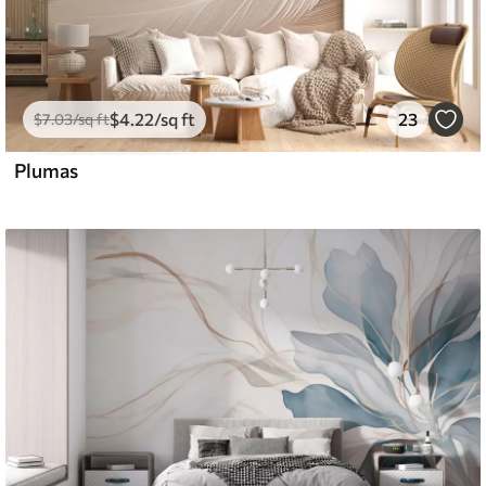
$
4
.22
/sq ft
23
$
7
.03
/sq ft
Plumas