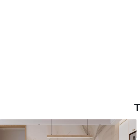
Método de aplicación
Hasta 360 cm de altura: apli
Más de 360 cm de altura: ap
Materiales disponibles
Estándar
Premium
7
.03
8
.33
$
4
.22
/sq ft
$
5
.00
/sq ft
T