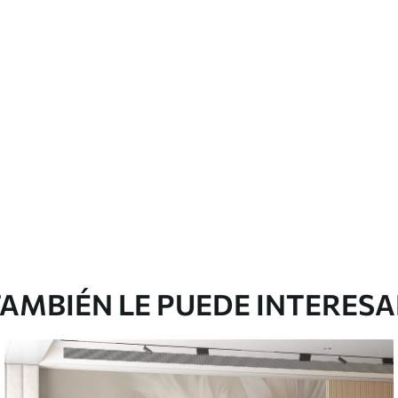
cación sin juntas.
licación con solapamiento.
Peel and Stick
12
.77
$
7
.66
/sq ft
AMBIÉN LE PUEDE INTERES