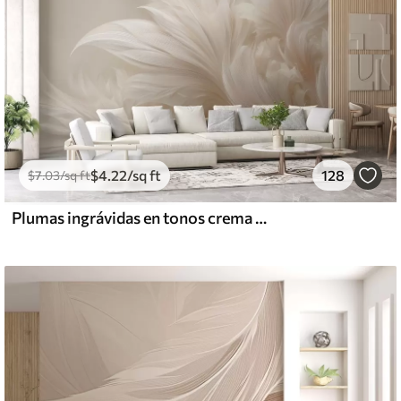
$
4
.22
/sq ft
128
$
7
.03
/sq ft
Plumas ingrávidas en tonos crema vainilla