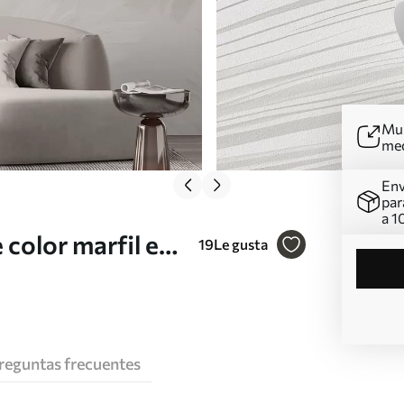
Mur
me
Env
par
a 1
color marfil en
19
Le gusta
3
reguntas frecuentes