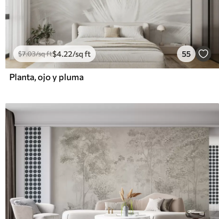
$
4
.22
/sq ft
55
$
7
.03
/sq ft
Planta, ojo y pluma