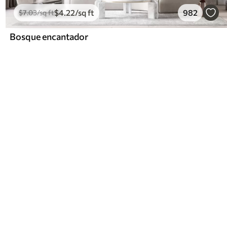
$
4
.22
/sq ft
982
$
7
.03
/sq ft
Bosque encantador