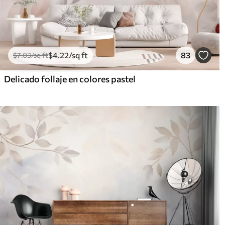
$
4
.22
/sq ft
83
$
7
.03
/sq ft
Delicado follaje en colores pastel