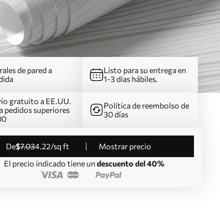
ales de pared a
Listo para su entrega en
dida
1-3 días hábiles.
ío gratuito a EE.UU.
Política de reembolso de
a pedidos superiores
30 días
00
de
$
7
.03
4
.22
/sq ft
Mostrar precio
El precio indicado tiene un
descuento del 40%