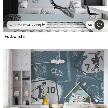
$
4
.22
/sq ft
$
7
.03
/sq ft
50
Futbolista