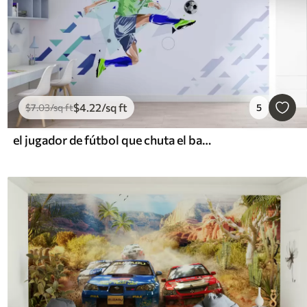
$
4
.22
/sq ft
$
7
.03
/sq ft
5
el jugador de fútbol que chuta el balón