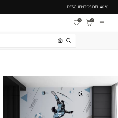
DESCUENTOS DEL 40 %
0
0