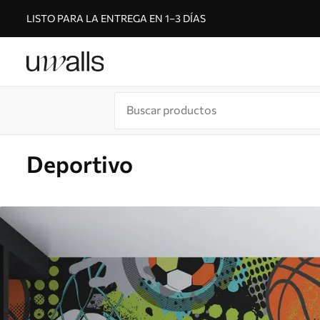
LISTO PARA LA ENTREGA EN 1–3 DÍAS
Deportivo