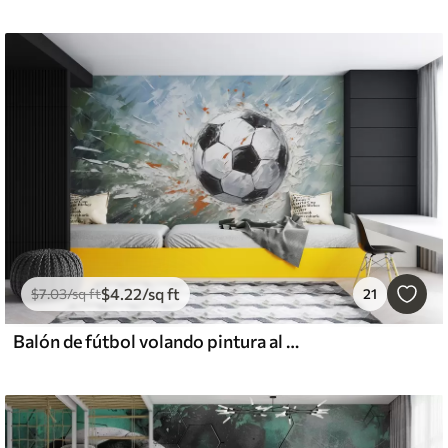
$
4
.22
/sq ft
$
7
.03
/sq ft
21
Balón de fútbol volando pintura al óleo arte abstracto