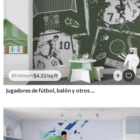
$
4
.22
/sq ft
$
7
.03
/sq ft
9
Jugadores de fútbol, balón y otros atributos futbolísticos en tonos verdes