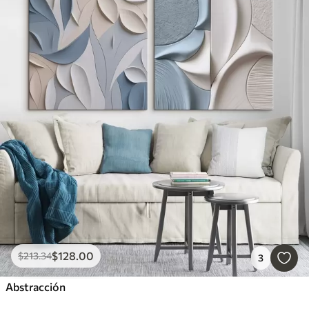
$
128
.00
$
213
.34
3
Abstracción