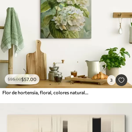
$
57
.00
$
95
.00
3
Flor de hortensia, floral, colores naturales suaves, dibujo de acuarela