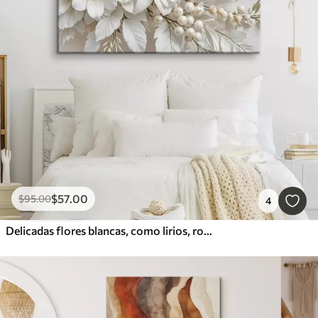
$
57
.00
$
95
.00
4
Delicadas flores blancas, como lirios, rosas y otras flores con pétalos suaves y aterciopelados