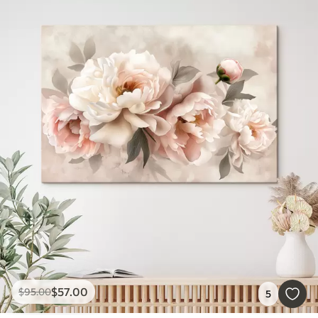
$
57
.00
$
95
.00
5