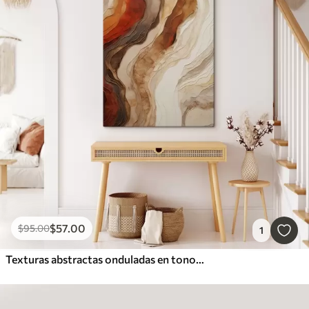
$
57
.00
$
95
.00
1
Texturas abstractas onduladas en tonos tierra, como el terracota, el beige y el marrón