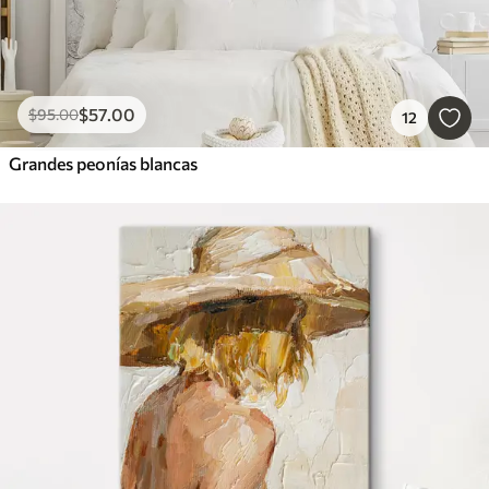
$
57
.00
$
95
.00
12
Grandes peonías blancas