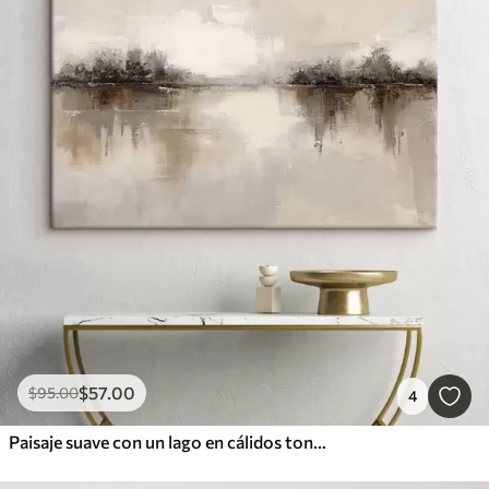
$
57
.00
$
95
.00
4
Paisaje suave con un lago en cálidos tonos beige y gris