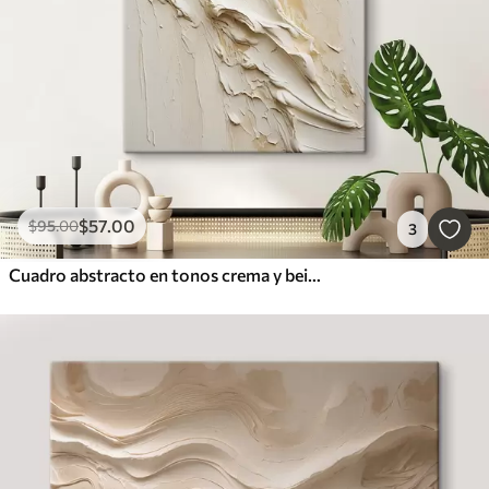
$
57
.00
$
95
.00
3
Cuadro abstracto en tonos crema y beige con textura, arte minimalista