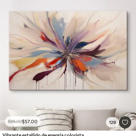
$
57
.00
$
95
.00
129
Vibrante estallido de energía colorista