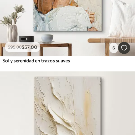
$
57
.00
$
95
.00
6
Sol y serenidad en trazos suaves