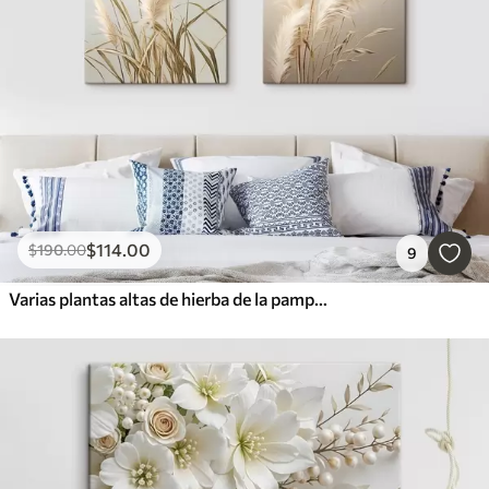
$
114
.00
$
190
.00
9
Varias plantas altas de hierba de la pampa, con hojas largas y delgadas