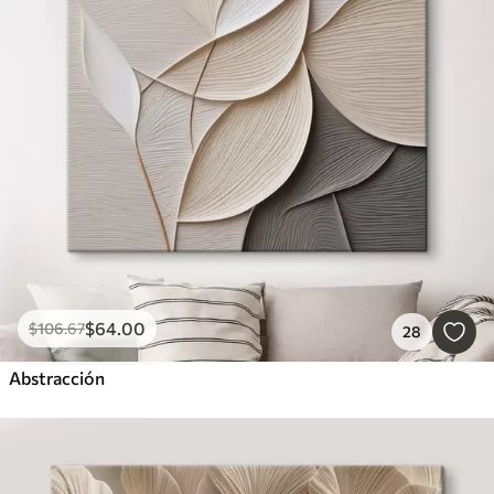
Popular canvas
Más popular
Borrar todos los filtros
$
64
.00
$
106
.67
28
Abstracción