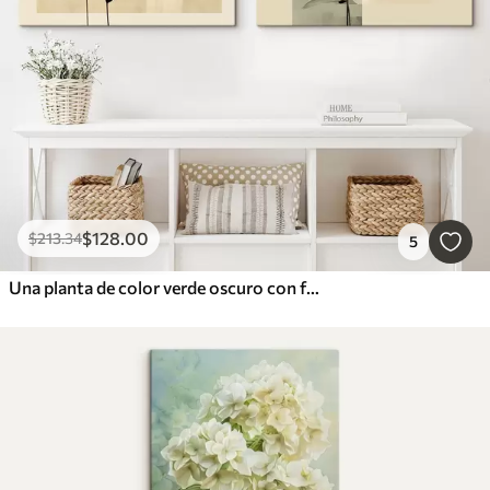
$
128
.00
$
213
.34
5
Una planta de color verde oscuro con formas geométricas abstractas y texturas de acuarela en tonos beige y verde