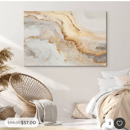
$
57
.00
$
95
.00
3