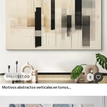
$
57
.00
$
95
.00
5
Motivos abstractos verticales en tonos claros y neutros