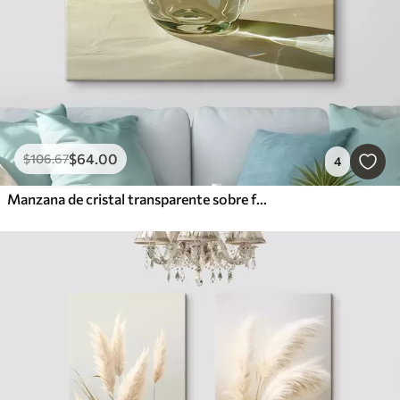
$
64
.00
$
106
.67
4
Manzana de cristal transparente sobre fondo claro