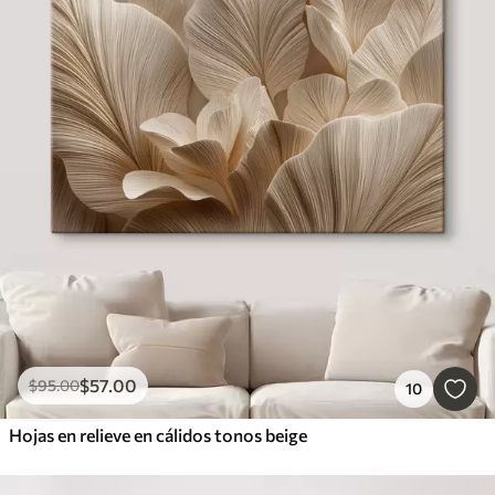
$
57
.00
$
95
.00
10
Hojas en relieve en cálidos tonos beige