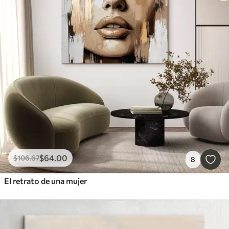
$
64
.00
$
106
.67
8
El retrato de una mujer