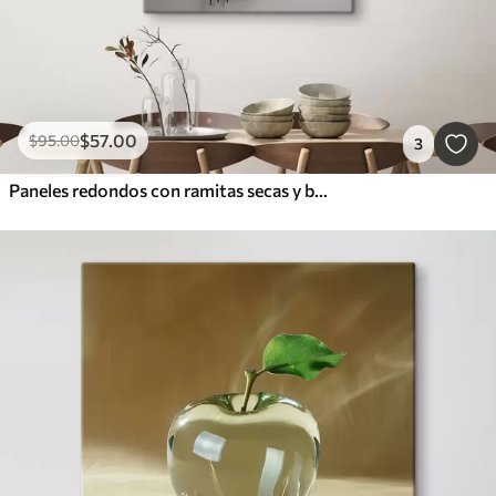
$
57
.00
$
95
.00
3
Paneles redondos con ramitas secas y bolas mullidas