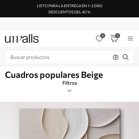
LISTO PARA LA ENTREGA EN 1–3 DÍAS
DESCUENTOS DEL 40 %
0
0
Cuadros populares Beige
Filtros
Etiquetas
Formato de imagen
Beige