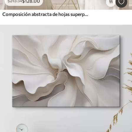
$
128
.00
$
213
.34
11
Composición abstracta de hojas superpuestas, formas curvas en negro, blanco y beige, arte texturizado