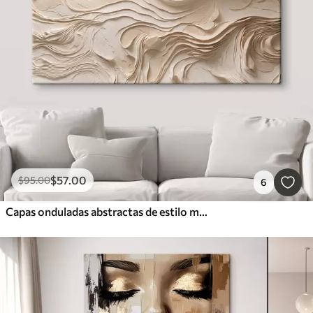
$
57
.00
$
95
.00
6
Capas onduladas abstractas de estilo minimalista en tonos beige