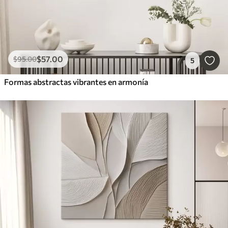
$
57
.00
$
95
.00
5
Formas abstractas vibrantes en armonía