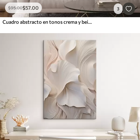
$
57
.00
$
95
.00
3
Cuadro abstracto en tonos crema y beige con textura, arte minimalista