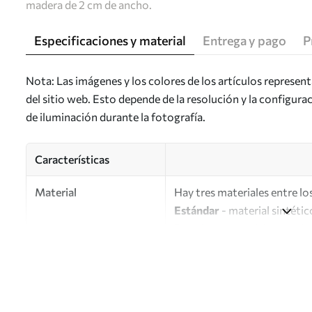
madera de 2 cm de ancho.
Especificaciones y material
Entrega y pago
P
Nota: Las imágenes y los colores de los artículos represen
del sitio web. Esto depende de la resolución y la configura
de iluminación durante la fotografía.
Características
Material
Hay tres materiales entre los
Estándar
- material sintétic
Premium
: material mate simi
Eco-Premium
: lienzo de a
Autor
UWALLS
Número de artículo
s45883