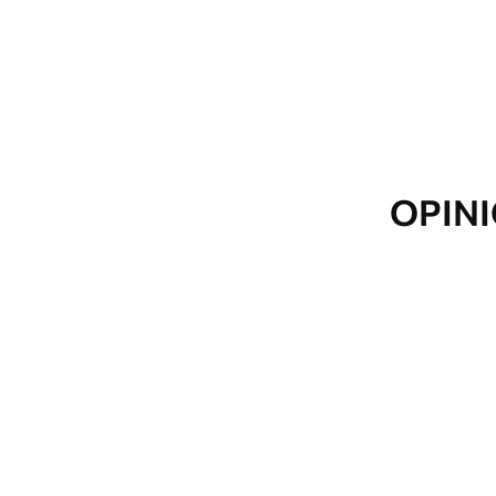
Además
Puede añadir una capa de lac
Materiales disponibles
Estándar
Premium
OPINI
De
$
57
.00
De
$
65
.00