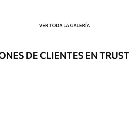
a.
VER TODA LA GALERÍA
Eco Premium
ONES DE CLIENTES EN TRUS
De
$
70
.00