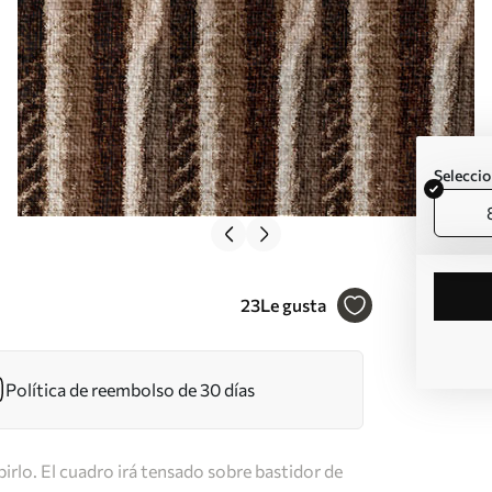
Seleccio
23
Le gusta
Política de reembolso de 30 días
irlo. El cuadro irá tensado sobre bastidor de