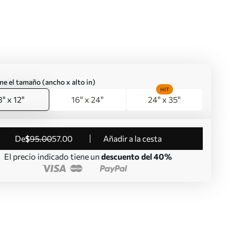
ne el tamaño (ancho x alto in)
HIT
8" x 12"
16" x 24"
24" x 35"
de
$
95
.00
57
.00
Añadir a la cesta
El precio indicado tiene un
descuento del 40%