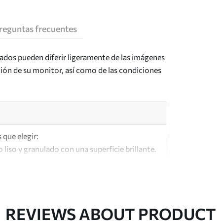
reguntas frecuentes
tados pueden diferir ligeramente de las imágenes
ción de su monitor, así como de las condiciones
 que elegir:
o liso y granulado con una superficie brillante.
lar a los lienzos de los artistas.
lta calidad fabricado con algodón 100%.
REVIEWS ABOUT PRODUCT