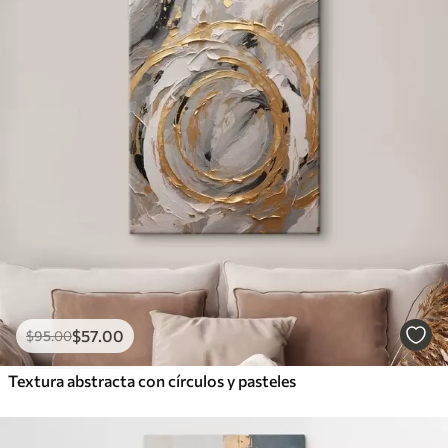
$
57
.00
$
95
.00
Textura abstracta con círculos y pasteles