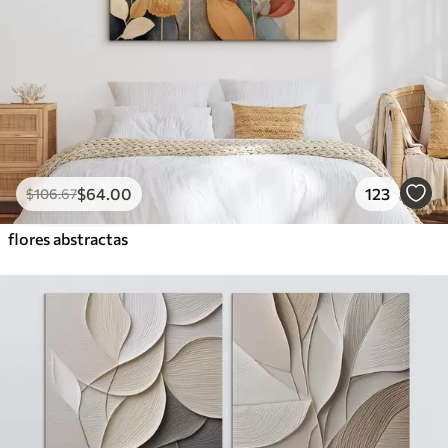
$
64
.00
123
$
106
.67
flores abstractas