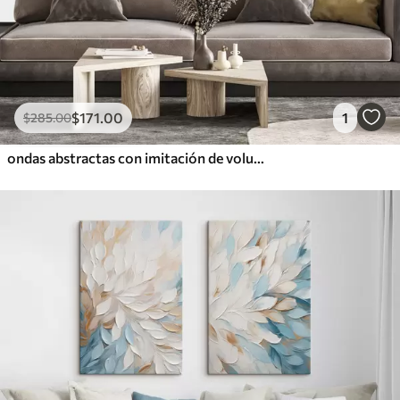
$
171
.00
1
$
285
.00
ondas abstractas con imitación de volumen