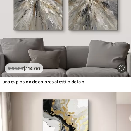
$
114
.00
$
190
.00
una explosión de colores al estilo de la pintura al óleo