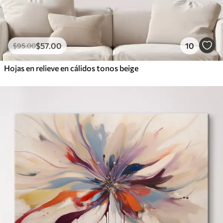
$
57
.00
10
$
95
.00
Hojas en relieve en cálidos tonos beige