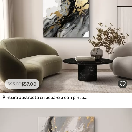
$
57
.00
$
95
.00
Pintura abstracta en acuarela con pinturas negra y amarilla