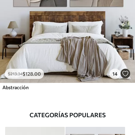
$
128
.00
14
$
213
.34
Abstracción
CATEGORÍAS POPULARES