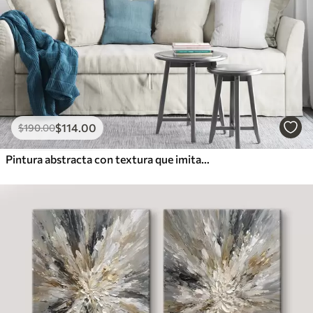
$
114
.00
$
190
.00
Pintura abstracta con textura que imita pinceladas en blanco, azul y beige