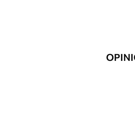
Además
Puede añadir una capa de lac
Materiales disponibles
Estándar
Premium
OPINI
De
$
128
.00
De
$
138
.00