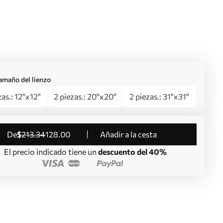
 tamaño del lienzo
zas.: 12"x12"
2 piezas.: 20"x20"
2 piezas.: 31"x31"
de
$
213
.34
128
.00
Añadir a la cesta
El precio indicado tiene un
descuento del 40%