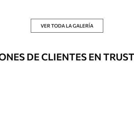
a.
VER TODA LA GALERÍA
Eco Premium
ONES DE CLIENTES EN TRUS
De
$
148
.00