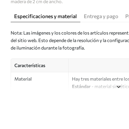
madera de 2 cm de ancho.
Especificaciones y material
Entrega y pago
P
Nota: Las imágenes y los colores de los artículos represen
del sitio web. Esto depende de la resolución y la configura
de iluminación durante la fotografía.
Características
Material
Hay tres materiales entre los
Estándar
- material sintétic
Premium
: material mate simi
Eco-Premium
: lienzo de a
Autor
UWALLS
Número de artículo
m01078