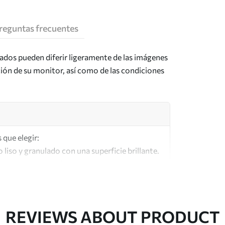
reguntas frecuentes
tados pueden diferir ligeramente de las imágenes
ción de su monitor, así como de las condiciones
 que elegir:
o liso y granulado con una superficie brillante.
lar a los lienzos de los artistas.
lta calidad fabricado con algodón 100%.
REVIEWS ABOUT PRODUCT