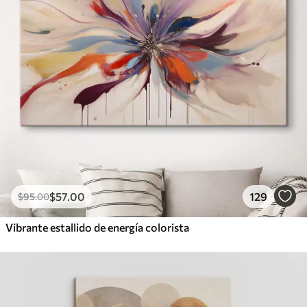
$
57
.00
129
$
95
.00
Vibrante estallido de energía colorista