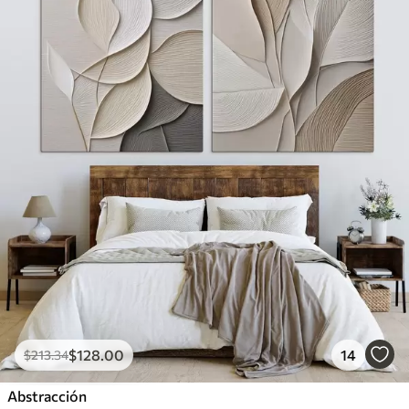
$
128
.00
14
$
213
.34
Abstracción