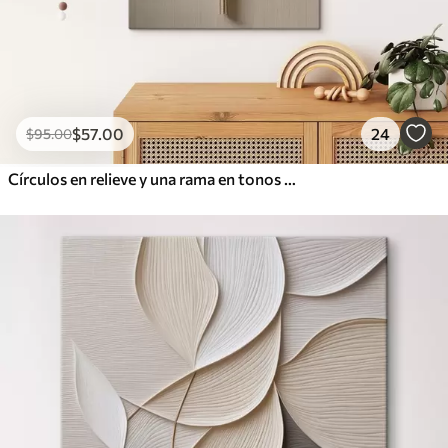
$
57
.00
24
$
95
.00
Círculos en relieve y una rama en tonos neutros cálidos