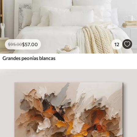
$
57
.00
12
$
95
.00
Grandes peonías blancas