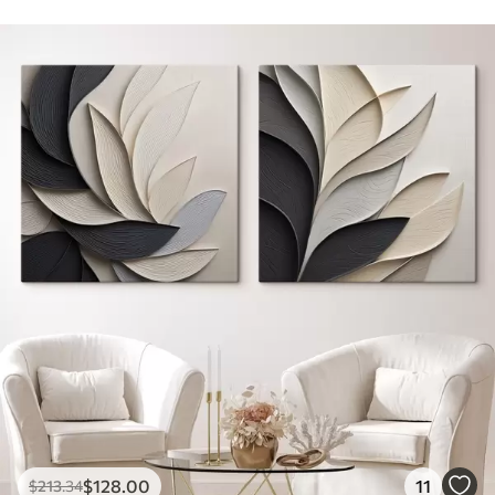
$
128
.00
11
$
213
.34