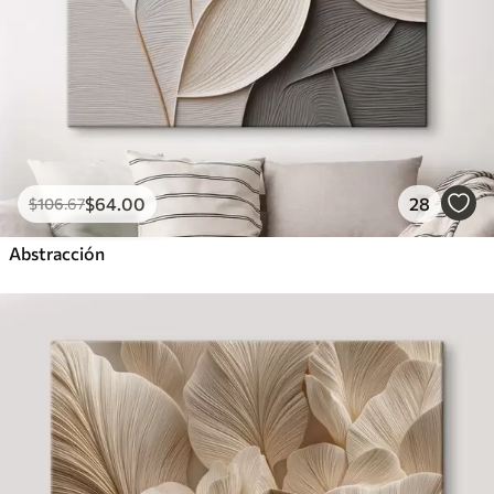
$
64
.00
28
$
106
.67
Abstracción