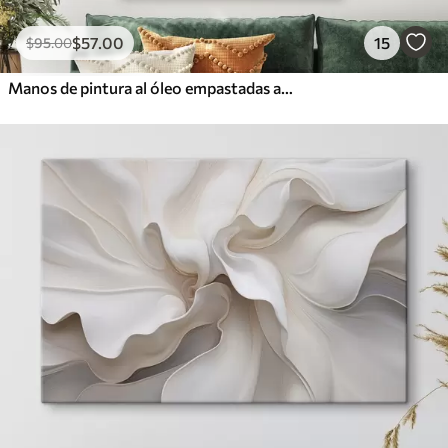
$
57
.00
15
$
95
.00
Manos de pintura al óleo empastadas abstractas y coloridas con pinceladas vibrantes de pintura azul, naranja, amarilla y roja