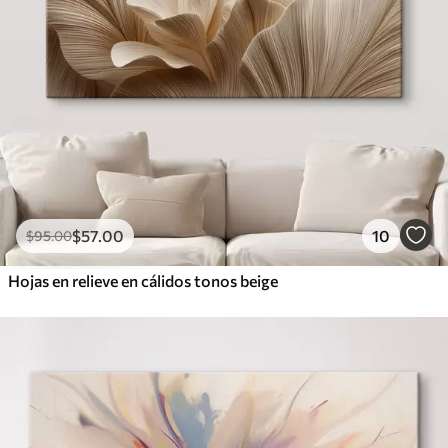
$
57
.00
10
$
95
.00
Hojas en relieve en cálidos tonos beige