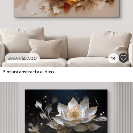
$
57
.00
14
$
95
.00
Pintura abstracta al óleo