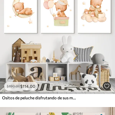
$
114
.00
$
190
.00
Ositos de peluche disfrutando de sus momentos de ensueño