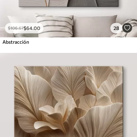
$
64
.00
28
$
106
.67
Abstracción