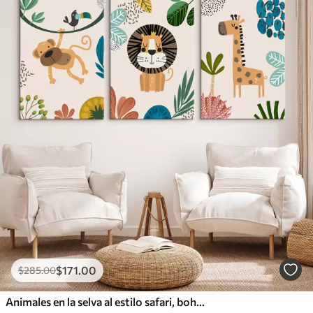
$
171
.00
$
285
.00
Animales en la selva al estilo safari, boho: mono, león, jirafa