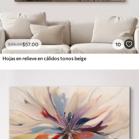
$
57
.00
10
$
95
.00
Hojas en relieve en cálidos tonos beige