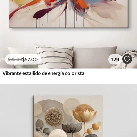
$
57
.00
129
$
95
.00
Vibrante estallido de energía colorista