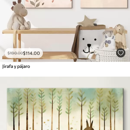
$
114
.00
$
190
.00
Jirafa y pájaro