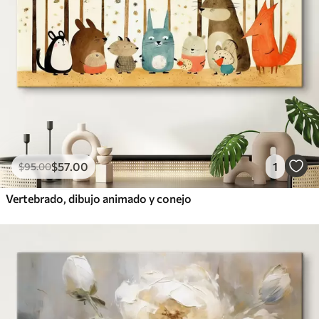
$
57
.00
1
$
95
.00
Vertebrado, dibujo animado y conejo