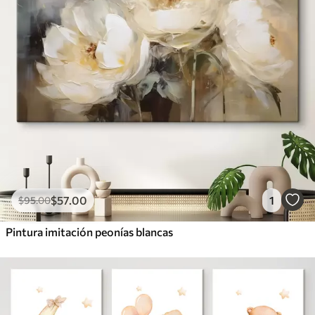
$
57
.00
1
$
95
.00
Pintura imitación peonías blancas