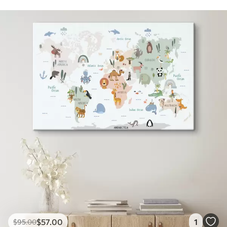
$
57
.00
1
$
95
.00