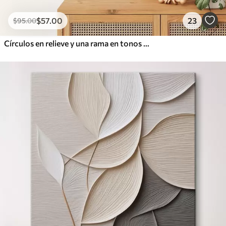
$
57
.00
23
$
95
.00
Círculos en relieve y una rama en tonos neutros cálidos