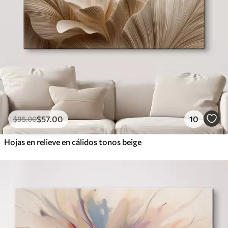
$
57
.00
10
$
95
.00
Hojas en relieve en cálidos tonos beige