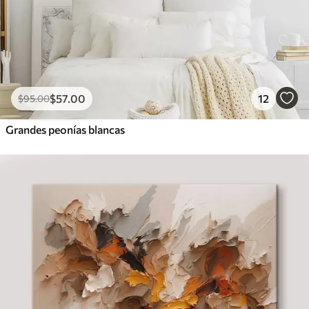
$
57
.00
12
$
95
.00
Grandes peonías blancas