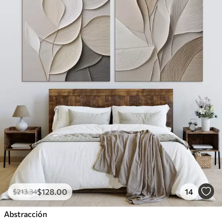
$
128
.00
14
$
213
.34
Abstracción