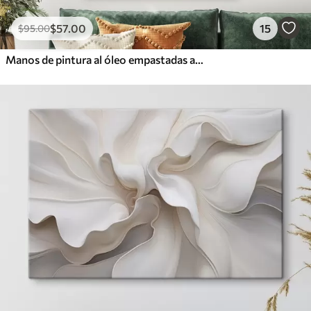
$
57
.00
15
$
95
.00
Manos de pintura al óleo empastadas abstractas y coloridas con pinceladas vibrantes de pintura azul, naranja, amarilla y roja