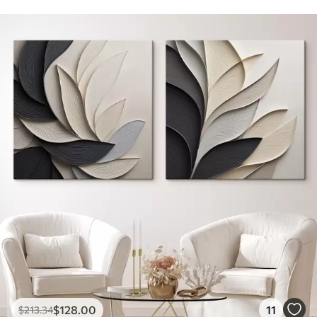
$
128
.00
11
$
213
.34