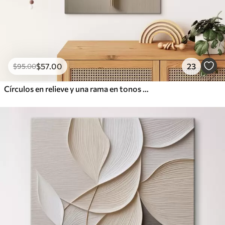
$
57
.00
23
$
95
.00
Círculos en relieve y una rama en tonos neutros cálidos