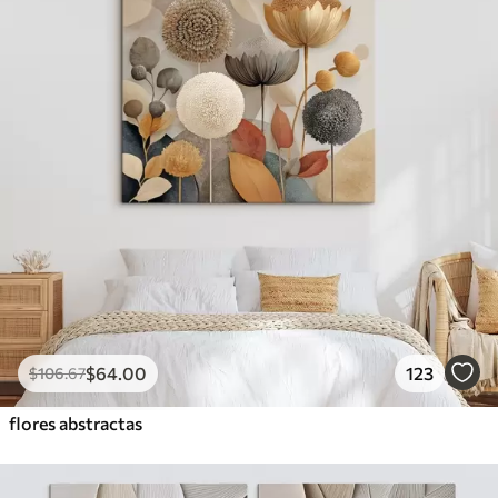
$
64
.00
123
$
106
.67
flores abstractas