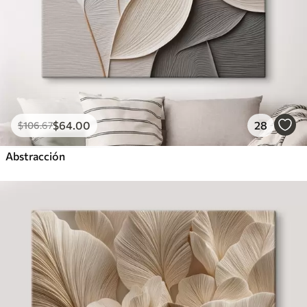
$
64
.00
28
$
106
.67
Abstracción