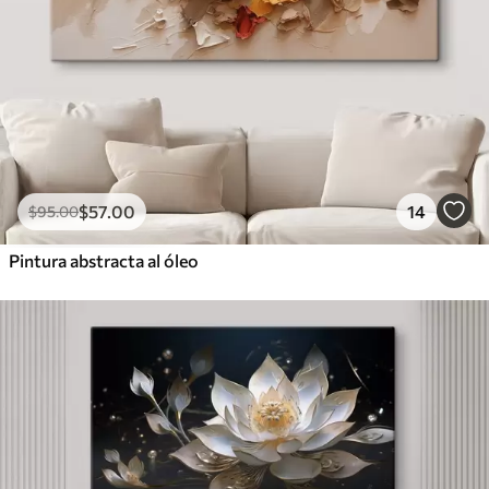
$
57
.00
14
$
95
.00
Pintura abstracta al óleo