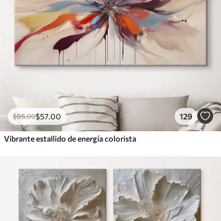
$
57
.00
129
$
95
.00
Vibrante estallido de energía colorista