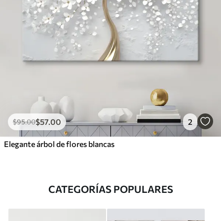
$
57
.00
2
$
95
.00
Elegante árbol de flores blancas
CATEGORÍAS POPULARES