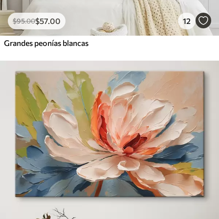
$
57
.00
12
$
95
.00
Grandes peonías blancas