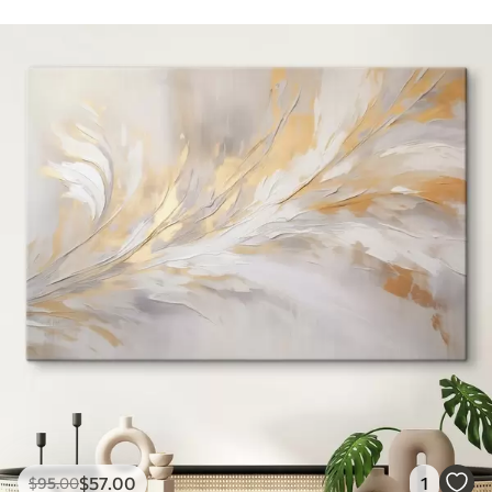
$
57
.00
1
$
95
.00