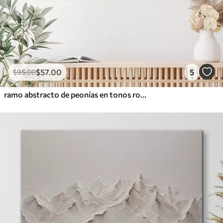
$
57
.00
5
$
95
.00
ramo abstracto de peonías en tonos rosados