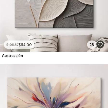
$
64
.00
28
$
106
.67
Abstracción