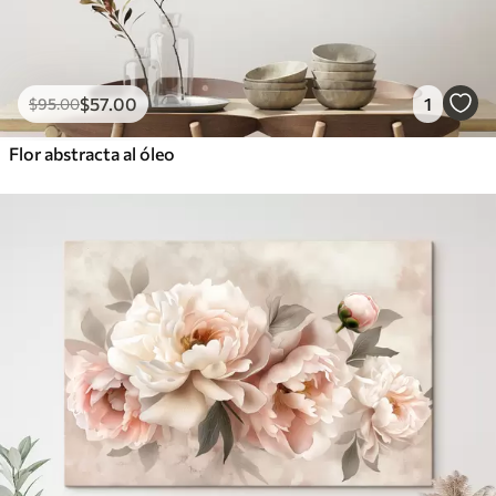
$
57
.00
1
$
95
.00
Flor abstracta al óleo