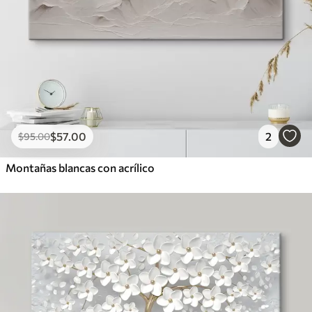
$
57
.00
2
$
95
.00
Montañas blancas con acrílico