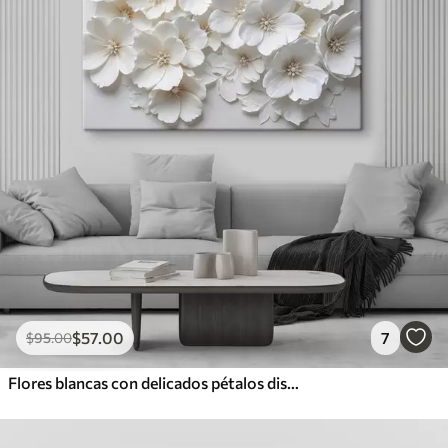
$
57
.00
7
$
95
.00
Flores blancas con delicados pétalos dispuestos en un hermoso patrón floral sobre un fondo claro