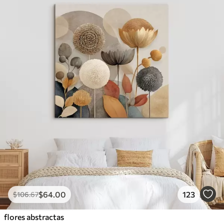
$
64
.00
123
$
106
.67
flores abstractas