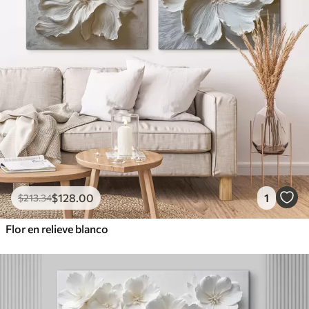
$
128
.00
1
$
213
.34
Flor en relieve blanco