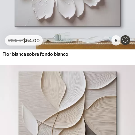
$
64
.00
6
$
106
.67
Flor blanca sobre fondo blanco