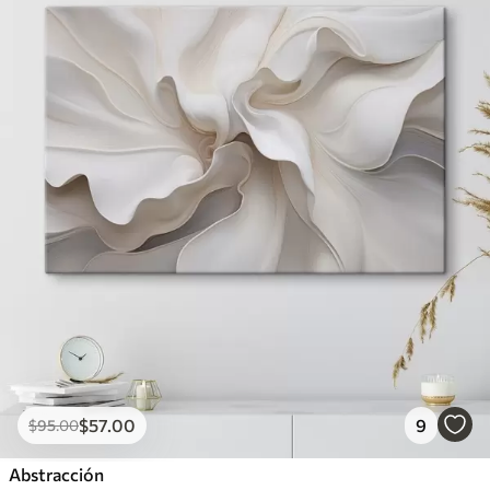
$
57
.00
9
$
95
.00
Abstracción