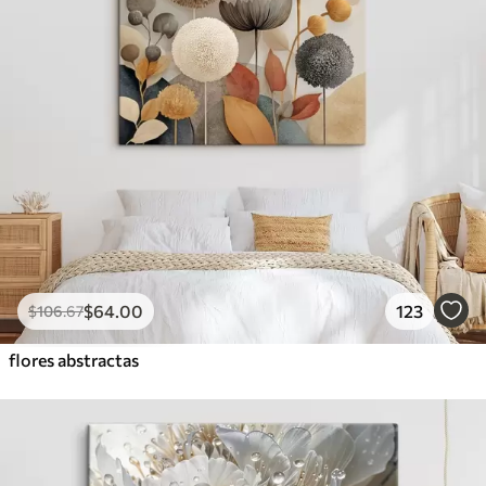
$
64
.00
123
$
106
.67
flores abstractas