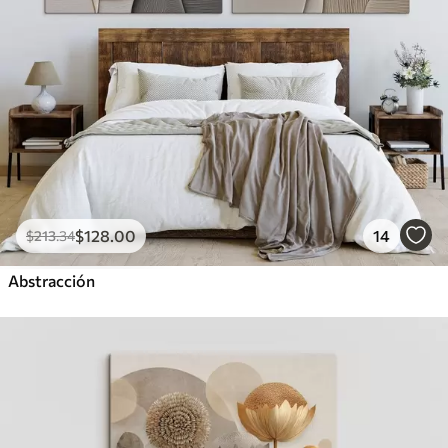
$
128
.00
14
$
213
.34
Abstracción