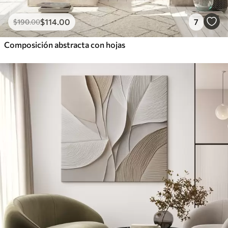
$
114
.00
7
$
190
.00
Composición abstracta con hojas