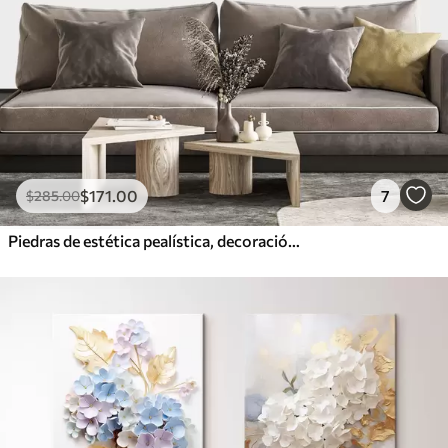
$
171
.00
7
$
285
.00
Piedras de estética pealística, decoración del hogar, iluminación natural