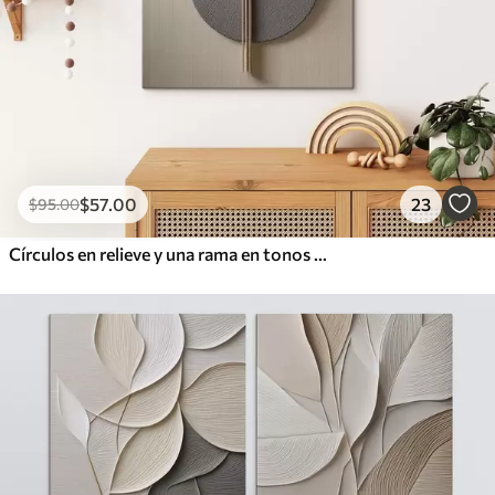
$
57
.00
23
$
95
.00
Círculos en relieve y una rama en tonos neutros cálidos