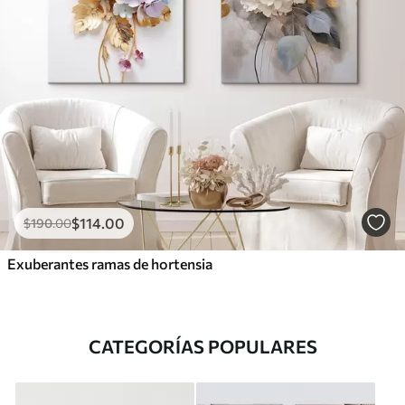
$
114
.00
$
190
.00
Exuberantes ramas de hortensia
CATEGORÍAS POPULARES