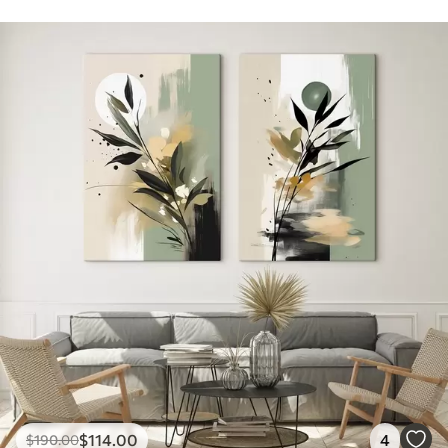
$
114
.00
4
$
190
.00