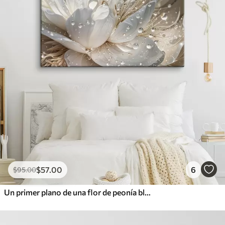
$
57
.00
6
$
95
.00
Un primer plano de una flor de peonía blanca con gotas de agua en los pétalos, sobre un fondo borroso