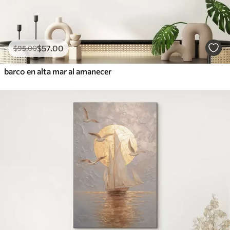
$
57
.00
$
95
.00
barco en alta mar al amanecer