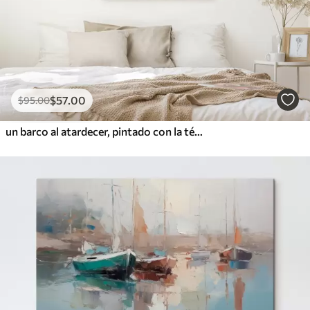
$
57
.00
$
95
.00
un barco al atardecer, pintado con la técnica del impasto