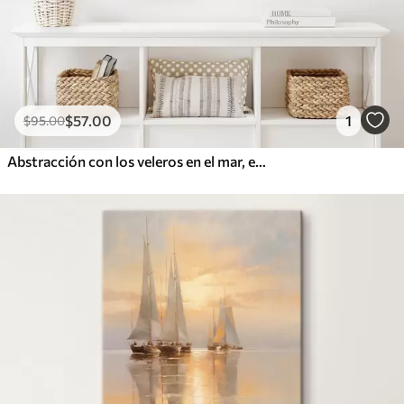
$
57
.00
1
$
95
.00
Abstracción con los veleros en el mar, estilo acrílico, puesta de sol