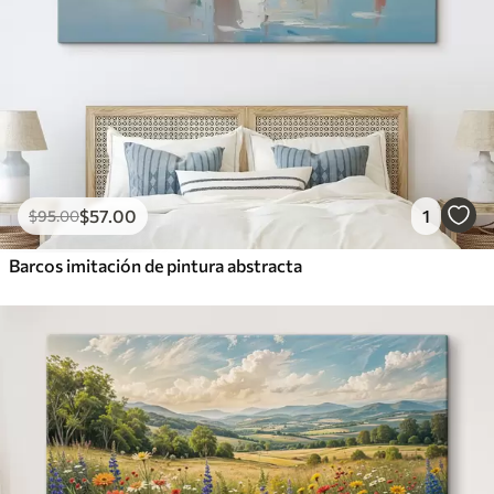
$
57
.00
1
$
95
.00
Barcos imitación de pintura abstracta