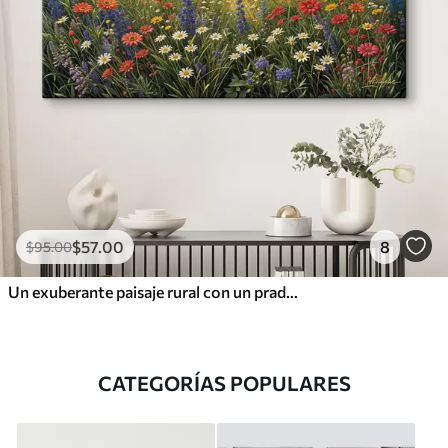
$
57
.00
8
$
95
.00
Un exuberante paisaje rural con un prado de flores silvestres vibrantes y lleno de flores coloridas bajo un cielo nublado
CATEGORÍAS POPULARES