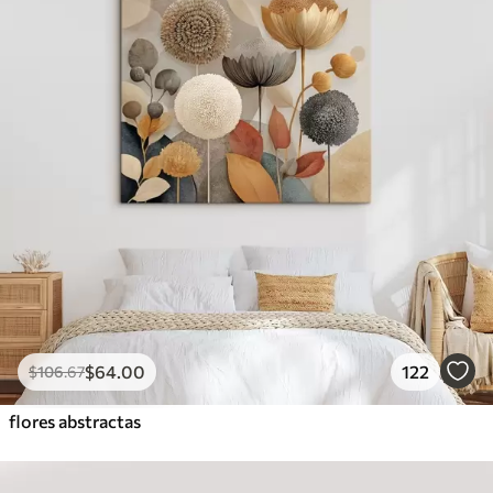
$
64
.00
122
$
106
.67
flores abstractas