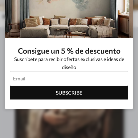
$
57
.00
1
$
95
.00
Jesucristo al óleo
Consigue un 5 % de descuento
Suscríbete para recibir ofertas exclusivas e ideas de
diseño
SUBSCRIBE