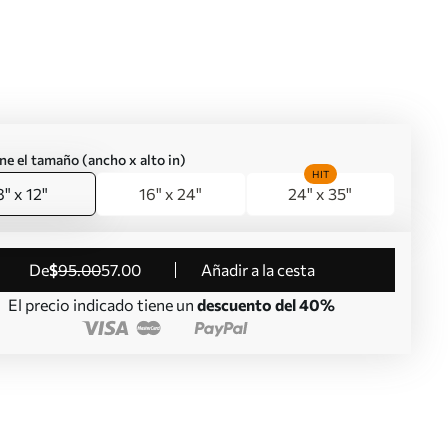
ne el tamaño (ancho x alto in)
HIT
8" x 12"
16" x 24"
24" x 35"
de
$
95
.00
57
.00
Añadir a la cesta
El precio indicado tiene un
descuento del 40%