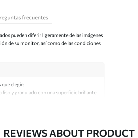
reguntas frecuentes
tados pueden diferir ligeramente de las imágenes
ción de su monitor, así como de las condiciones
 que elegir:
o liso y granulado con una superficie brillante.
lar a los lienzos de los artistas.
lta calidad fabricado con algodón 100%.
REVIEWS ABOUT PRODUCT