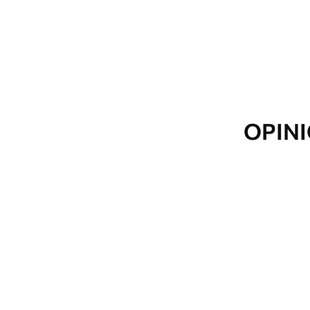
Además
Puede añadir una capa de lac
Materiales disponibles
Estándar
Premium
OPINI
De
$
57
.00
De
$
65
.00