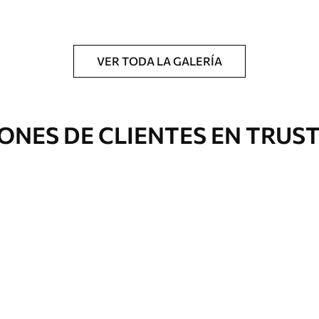
a.
VER TODA LA GALERÍA
Eco Premium
ONES DE CLIENTES EN TRUS
De
$
70
.00