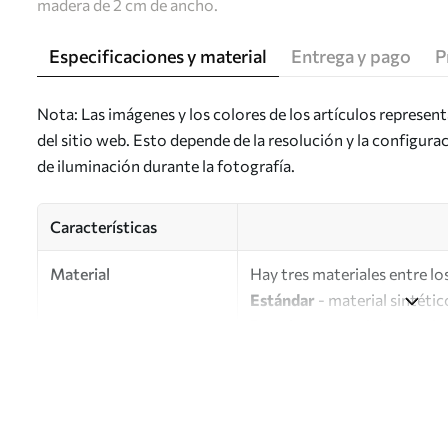
madera de 2 cm de ancho.
Especificaciones y material
Entrega y pago
P
Nota: Las imágenes y los colores de los artículos represen
del sitio web. Esto depende de la resolución y la configura
de iluminación durante la fotografía.
Características
Material
Hay tres materiales entre los
Estándar
- material sintétic
Premium
: material mate simi
Eco-Premium
: lienzo de a
Autor
UWALLS
Número de artículo
s46805