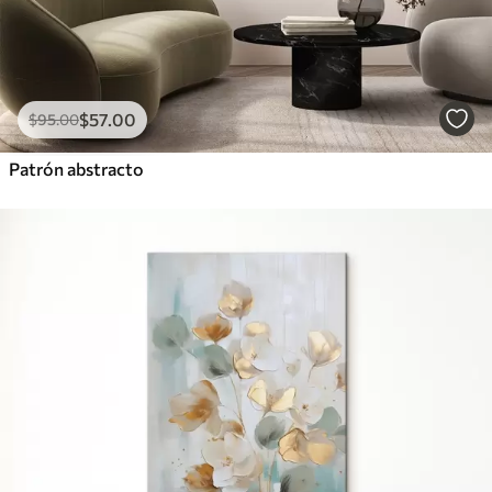
$
57
.00
$
95
.00
Patrón abstracto