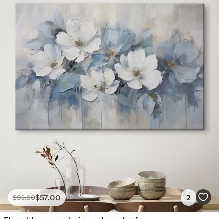
$
57
.00
2
$
95
.00