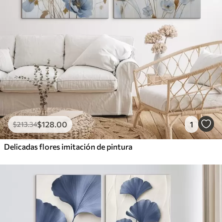
$
128
.00
1
$
213
.34
Delicadas flores imitación de pintura