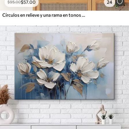
$
57
.00
24
$
95
.00
Círculos en relieve y una rama en tonos neutros cálidos