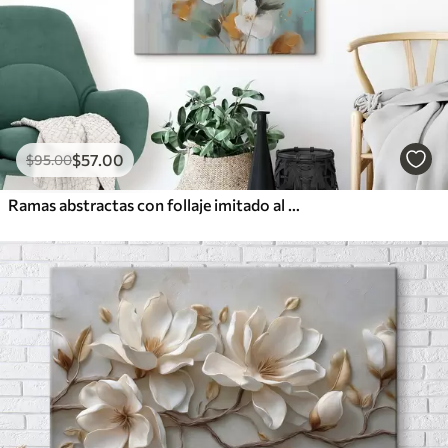
$
57
.00
$
95
.00
Ramas abstractas con follaje imitado al estilo de una pintura