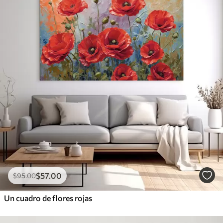
$
57
.00
$
95
.00
Un cuadro de flores rojas