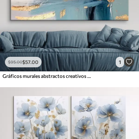
$
57
.00
1
$
95
.00
Gráficos murales abstractos creativos contemporáneos