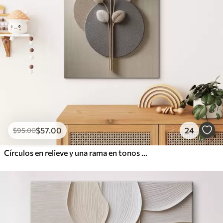
$
57
.00
24
$
95
.00
Círculos en relieve y una rama en tonos neutros cálidos