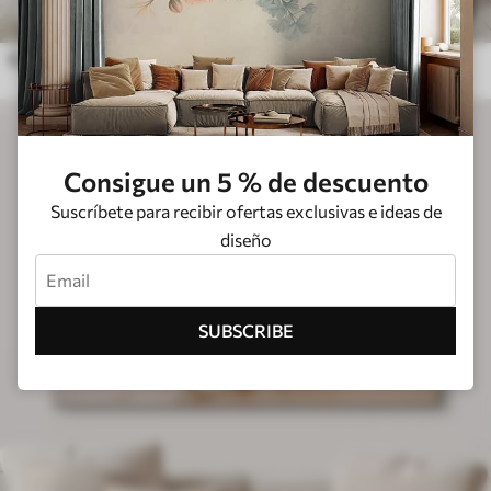
$
114
.00
7
$
190
.00
Composición abstracta con hojas
Consigue un 5 % de descuento
Suscríbete para recibir ofertas exclusivas e ideas de
diseño
SUBSCRIBE