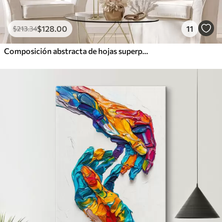
$
128
.00
11
$
213
.34
Composición abstracta de hojas superpuestas, formas curvas en negro, blanco y beige, arte texturizado