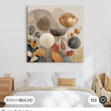
$
64
.00
123
$
106
.67