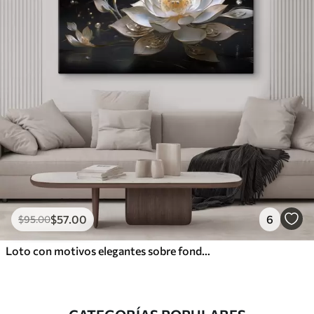
$
57
.00
6
$
95
.00
Loto con motivos elegantes sobre fondo oscuro