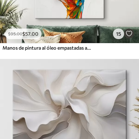
$
57
.00
15
$
95
.00
Manos de pintura al óleo empastadas abstractas y coloridas con pinceladas vibrantes de pintura azul, naranja, amarilla y roja