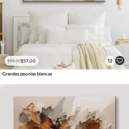
$
57
.00
12
$
95
.00
Grandes peonías blancas