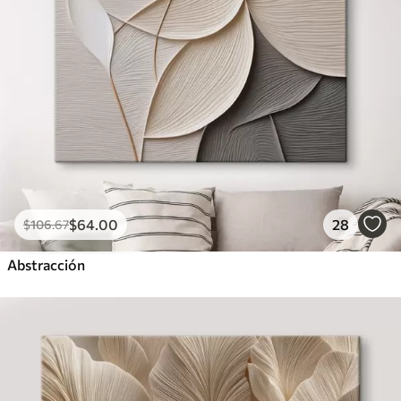
$
64
.00
28
$
106
.67
Abstracción