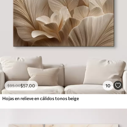
$
57
.00
10
$
95
.00
Hojas en relieve en cálidos tonos beige