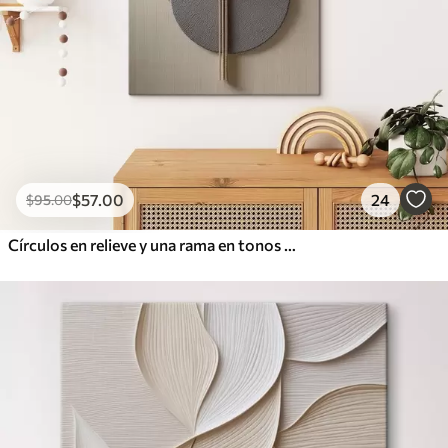
$
57
.00
24
$
95
.00
Círculos en relieve y una rama en tonos neutros cálidos