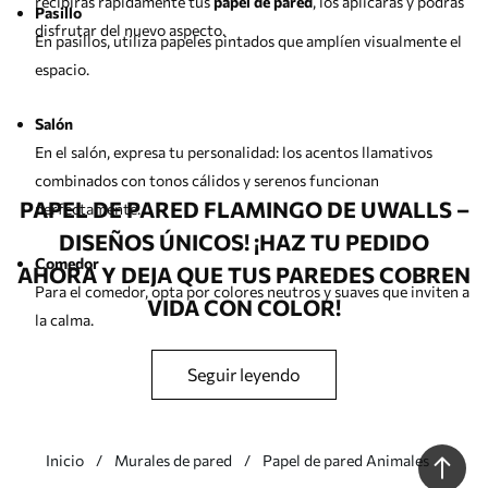
recibirás rápidamente tus
papel de pared
, los aplicarás y podrás
Pasillo
disfrutar del nuevo aspecto.
En pasillos, utiliza papeles pintados que amplíen visualmente el
espacio.
Salón
En el salón, expresa tu personalidad: los acentos llamativos
combinados con tonos cálidos y serenos funcionan
PAPEL DE PARED FLAMINGO DE UWALLS –
perfectamente.
DISEÑOS ÚNICOS! ¡HAZ TU PEDIDO
Comedor
AHORA Y DEJA QUE TUS PAREDES COBREN
Para el comedor, opta por colores neutros y suaves que inviten a
VIDA CON COLOR!
la calma.
seguir leyendo
Habitación infantil
En la habitación de los niños, elige diseños alegres y tranquilos.
Inicio
Murales de pared
Papel de pared Animales
Pap
de