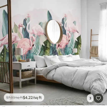
$
4
.22
/sq ft
$
7
.03
/sq ft
3