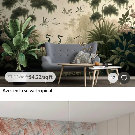
$
4
.22
/sq ft
$
7
.03
/sq ft
17
Aves en la selva tropical