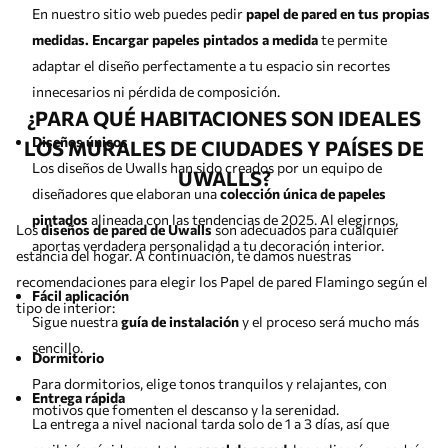
En nuestro sitio web puedes pedir
papel de pared en tus propias
medidas. Encargar papeles pintados a medida
te permite
adaptar el diseño perfectamente a tu espacio sin recortes
innecesarios ni pérdida de composición.
¿PARA QUÉ HABITACIONES SON IDEALES
Diseños únicos
LOS MURALES DE CIUDADES Y PAÍSES DE
Los diseños de Uwalls han sido creados por un equipo de
UWALLS?
diseñadores que elaboran una
colección única de papeles
pintados
alineada con las tendencias de 2025. Al elegirnos,
Los
diseños de pared de Uwalls
son adecuados para cualquier
aportas verdadera personalidad a tu decoración interior.
estancia del hogar. A continuación, te damos nuestras
recomendaciones para elegir los Papel de pared Flamingo según el
Fácil aplicación
tipo de interior:
Sigue nuestra
guía de instalación
y el proceso será mucho más
sencillo.
Dormitorio
Para dormitorios, elige tonos tranquilos y relajantes, con
Entrega rápida
motivos que fomenten el descanso y la serenidad.
La entrega a nivel nacional tarda solo de 1 a 3 días, así que