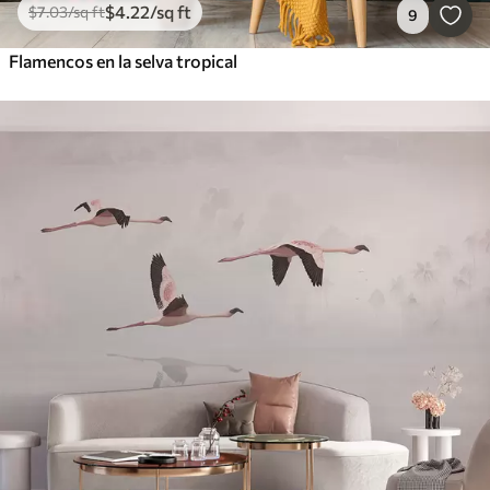
$
4
.22
/sq ft
$
7
.03
/sq ft
9
Flamencos en la selva tropical