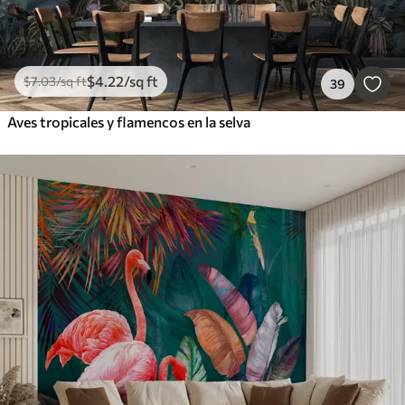
$
4
.22
/sq ft
$
7
.03
/sq ft
39
Aves tropicales y flamencos en la selva