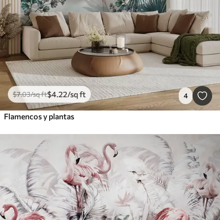
$
4
.22
/sq ft
$
7
.03
/sq ft
4
Flamencos y plantas