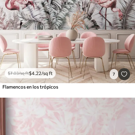
$
4
.22
/sq ft
$
7
.03
/sq ft
7
Flamencos en los trópicos