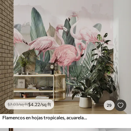
$
4
.22
/sq ft
$
7
.03
/sq ft
29
Flamencos en hojas tropicales, acuarela, colores rosa y oliva