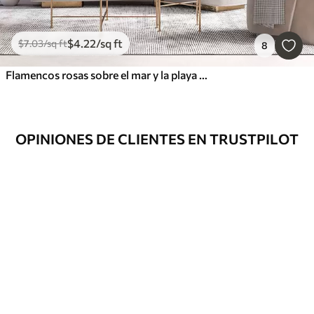
$
4
.22
/sq ft
$
7
.03
/sq ft
8
Flamencos rosas sobre el mar y la playa de la selva tropical
OPINIONES DE CLIENTES EN TRUSTPILOT