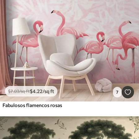
$
4
.22
/sq ft
$
7
.03
/sq ft
7
Fabulosos flamencos rosas