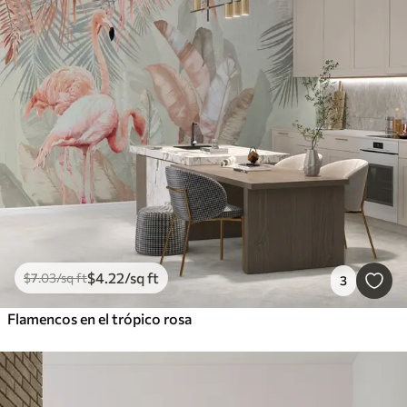
$
4
.22
/sq ft
$
7
.03
/sq ft
3
Flamencos en el trópico rosa