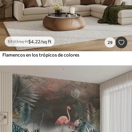
$
4
.22
/sq ft
$
7
.03
/sq ft
29
Flamencos en los trópicos de colores