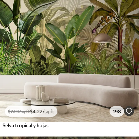
$
4
.22
/sq ft
198
$
7
.03
/sq ft
Selva tropical y hojas