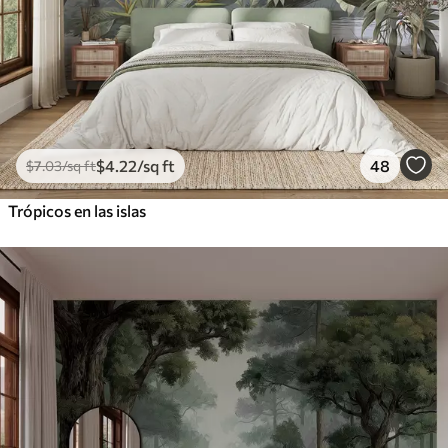
$
4
.22
/sq ft
48
$
7
.03
/sq ft
Trópicos en las islas