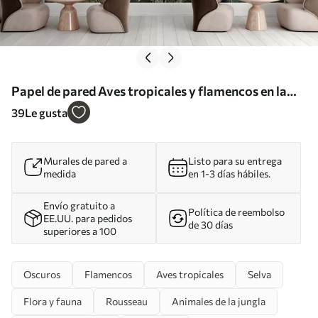
Papel de pared Aves tropicales y flamencos en la
selva Nr. u73568
39
Le gusta
Murales de pared a
Listo para su entrega
medida
en 1-3 días hábiles.
Envío gratuito a
Política de reembolso
EE.UU. para pedidos
de 30 días
superiores a 100
Oscuros
Flamencos
Aves tropicales
Selva
Flora y fauna
Rousseau
Animales de la jungla