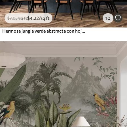
$
4
.22
/sq ft
10
$
7
.03
/sq ft
Hermosa jungla verde abstracta con hojas tropicales