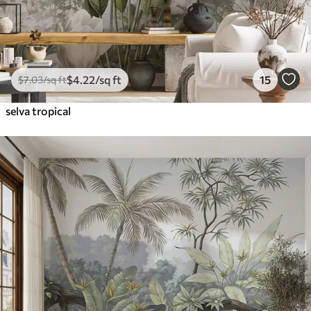
$
4
.22
/sq ft
15
$
7
.03
/sq ft
selva tropical