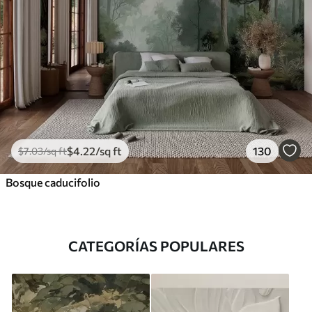
$
4
.22
/sq ft
130
$
7
.03
/sq ft
Bosque caducifolio
CATEGORÍAS POPULARES