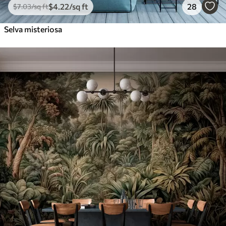
$
4
.22
/sq ft
28
$
7
.03
/sq ft
Selva misteriosa