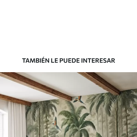
Estándar
7
.03
$
4
.22
/sq ft
Premium
8
.33
$
5
.00
/sq ft
TAMBIÉN LE PUEDE INTERESAR
Peel and Stick
12
.77
$
7
.66
/sq ft