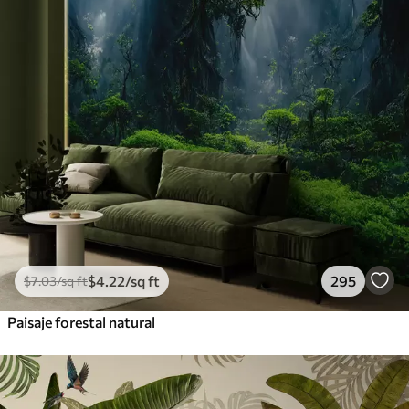
$
4
.22
/sq ft
295
$
7
.03
/sq ft
Paisaje forestal natural