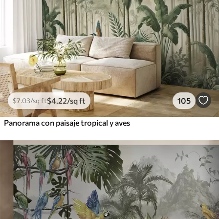
$
4
.22
/sq ft
105
$
7
.03
/sq ft
Panorama con paisaje tropical y aves