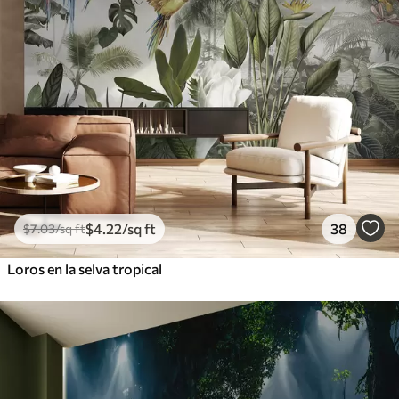
$
4
.22
/sq ft
38
$
7
.03
/sq ft
Loros en la selva tropical