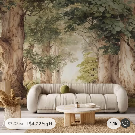
$
4
.22
/sq ft
1.1k
$
7
.03
/sq ft