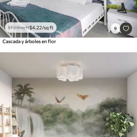
$
4
.22
/sq ft
$
7
.03
/sq ft
9
Cascada y árboles en flor