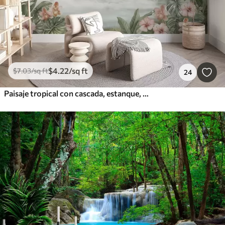
$
4
.22
/sq ft
$
7
.03
/sq ft
24
Paisaje tropical con cascada, estanque, flores y pájaros