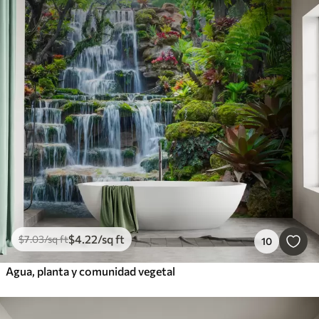
$
4
.22
/sq ft
$
7
.03
/sq ft
10
Agua, planta y comunidad vegetal