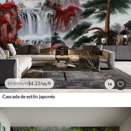
$
4
.22
/sq ft
$
7
.03
/sq ft
14
Cascada de estilo japonés