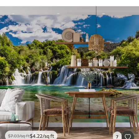
$
4
.22
/sq ft
$
7
.03
/sq ft
7