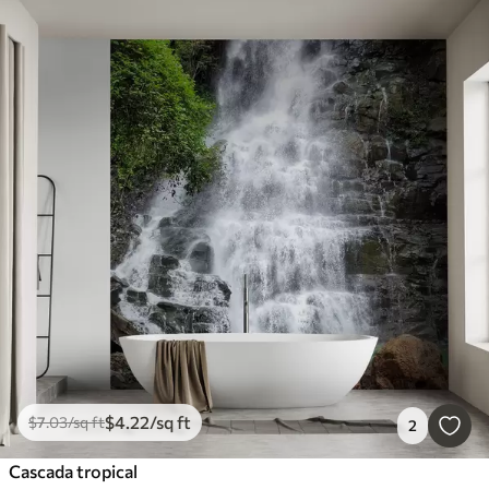
$
4
.22
/sq ft
$
7
.03
/sq ft
2
Cascada tropical