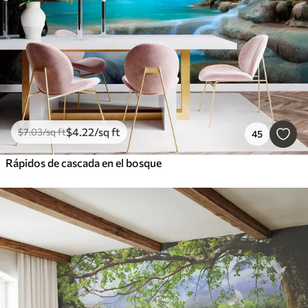
$
4
.22
/sq ft
$
7
.03
/sq ft
45
Rápidos de cascada en el bosque