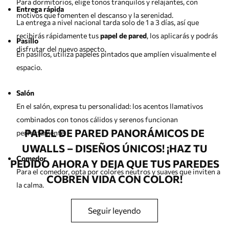
Para dormitorios, elige tonos tranquilos y relajantes, con
Entrega rápida
motivos que fomenten el descanso y la serenidad.
La entrega a nivel nacional tarda solo de 1 a 3 días, así que
recibirás rápidamente tus
papel de pared
, los aplicarás y podrás
Pasillo
disfrutar del nuevo aspecto.
En pasillos, utiliza papeles pintados que amplíen visualmente el
espacio.
Salón
En el salón, expresa tu personalidad: los acentos llamativos
combinados con tonos cálidos y serenos funcionan
PAPEL DE PARED PANORÁMICOS DE
perfectamente.
UWALLS – DISEÑOS ÚNICOS! ¡HAZ TU
Comedor
PEDIDO AHORA Y DEJA QUE TUS PAREDES
Para el comedor, opta por colores neutros y suaves que inviten a
COBREN VIDA CON COLOR!
la calma.
seguir leyendo
Habitación infantil
En la habitación de los niños, elige diseños alegres y tranquilos.