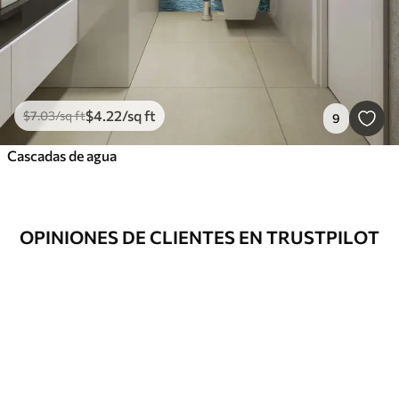
$
4
.22
/sq ft
$
7
.03
/sq ft
9
Cascadas de agua
OPINIONES DE CLIENTES EN TRUSTPILOT