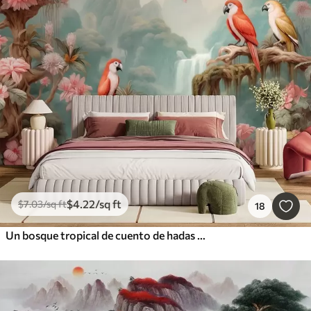
$
4
.22
/sq ft
$
7
.03
/sq ft
18
Un bosque tropical de cuento de hadas con loros, árboles en flor con flores rosas y una cascada.