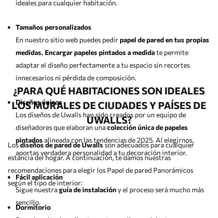
ideales para cualquier habitación.
Tamaños personalizados
En nuestro sitio web puedes pedir
papel de pared en tus propias
medidas. Encargar papeles pintados a medida
te permite
adaptar el diseño perfectamente a tu espacio sin recortes
innecesarios ni pérdida de composición.
¿PARA QUÉ HABITACIONES SON IDEALES
Diseños únicos
LOS MURALES DE CIUDADES Y PAÍSES DE
Los diseños de Uwalls han sido creados por un equipo de
UWALLS?
diseñadores que elaboran una
colección única de papeles
pintados
alineada con las tendencias de 2025. Al elegirnos,
Los
diseños de pared de Uwalls
son adecuados para cualquier
aportas verdadera personalidad a tu decoración interior.
estancia del hogar. A continuación, te damos nuestras
recomendaciones para elegir los Papel de pared Panorámicos
Fácil aplicación
según el tipo de interior:
Sigue nuestra
guía de instalación
y el proceso será mucho más
sencillo.
Dormitorio