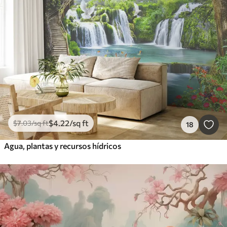
$
4
.22
/sq ft
$
7
.03
/sq ft
18
Agua, plantas y recursos hídricos