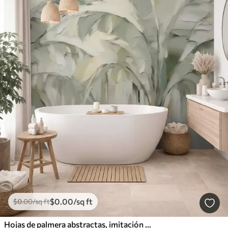
$
0
.00
/sq ft
$
0
.00
/sq ft
Hojas de palmera abstractas, imitación de pintura