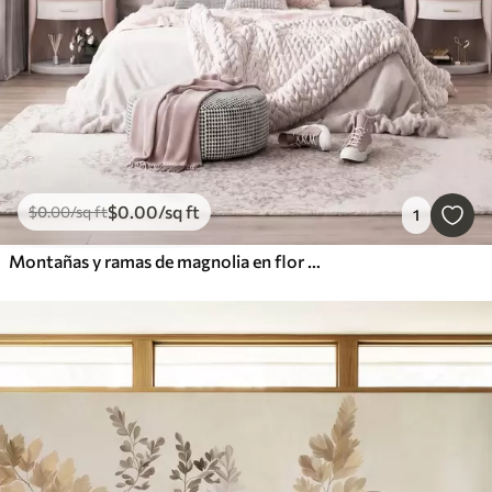
$
0
.00
/sq ft
$
0
.00
/sq ft
1
Montañas y ramas de magnolia en flor de color rosa, paisaje con textura