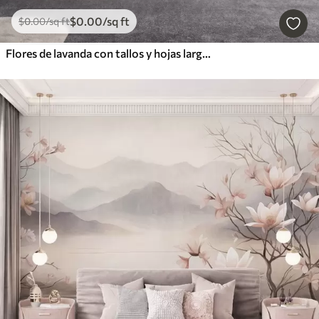
$
0
.00
/sq ft
$
0
.00
/sq ft
Flores de lavanda con tallos y hojas largos, obra de arte con una textura suave en tonos pastel