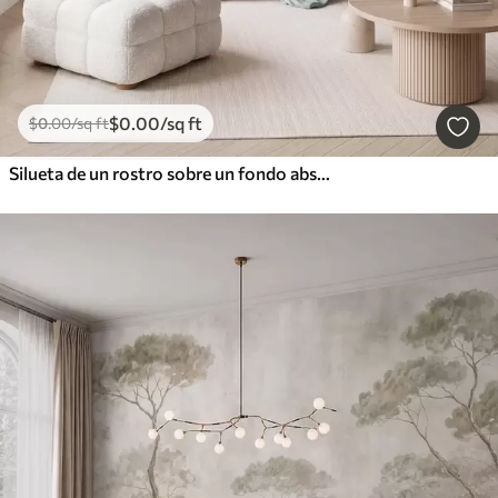
$
0
.00
/sq ft
$
0
.00
/sq ft
Silueta de un rostro sobre un fondo abstracto