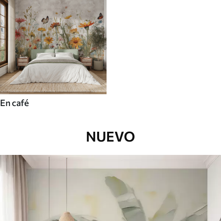
En café
NUEVO