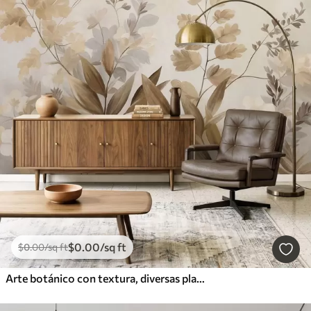
$
0
.00
/sq ft
$
0
.00
/sq ft
Arte botánico con textura, diversas plantas y hojas en tonos marrones y beige