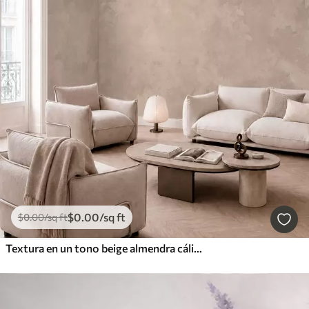
$
0
.00
/sq ft
$
0
.00
/sq ft
Textura en un tono beige almendra cálido con suaves transiciones tonales naturales