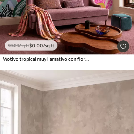
$
0
.00
/sq ft
$
0
.00
/sq ft
Motivo tropical muy llamativo con flores, hojas y frutas de colores vivos