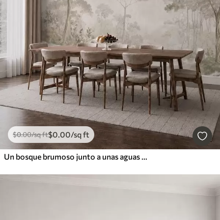
$
0
.00
/sq ft
$
0
.00
/sq ft
Un bosque brumoso junto a unas aguas tranquilas, en suaves tonos pastel naturales