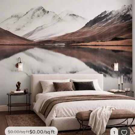
$
0
.00
/sq ft
$
0
.00
/sq ft
1