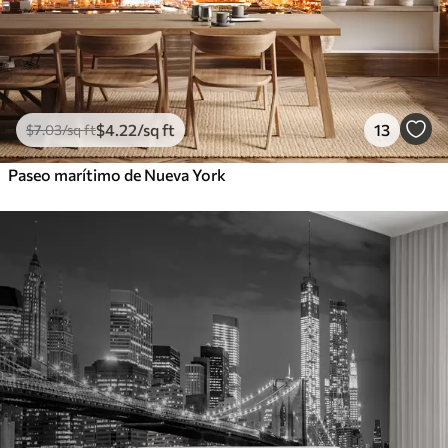
$
4
.22
/sq ft
13
$
7
.03
/sq ft
Paseo marítimo de Nueva York