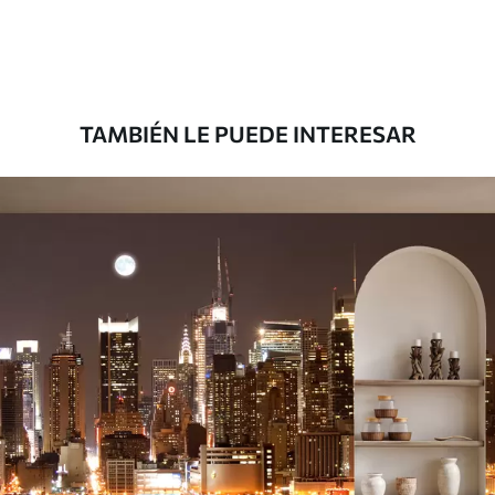
Premium
8
.33
$
5
.00
/sq ft
TAMBIÉN LE PUEDE INTERESAR
Peel and Stick
12
.77
$
7
.66
/sq ft