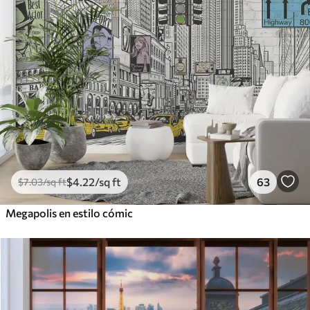
$
4
.22
/sq ft
63
$
7
.03
/sq ft
Megapolis en estilo cómic