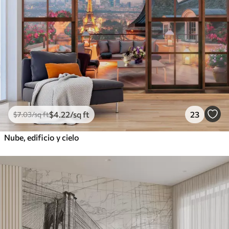
$
4
.22
/sq ft
23
$
7
.03
/sq ft
Nube, edificio y cielo