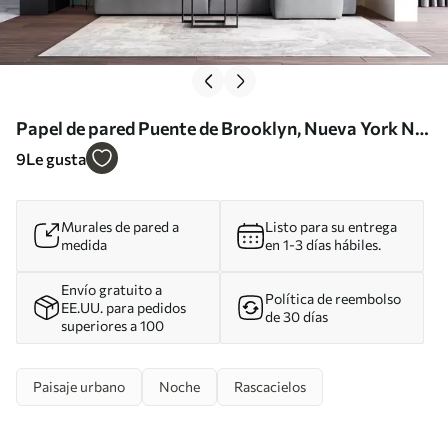
Papel de pared Puente de Brooklyn, Nueva York Nr.
u57210
9
Le gusta
Murales de pared a
Listo para su entrega
medida
en 1-3 días hábiles.
Envío gratuito a
Política de reembolso
EE.UU. para pedidos
de 30 días
superiores a 100
Paisaje urbano
Noche
Rascacielos