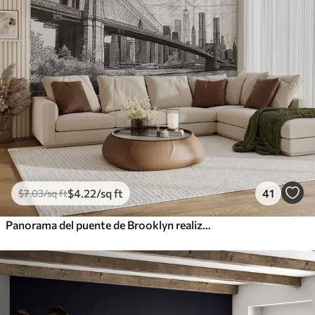
$
4
.22
/sq ft
41
$
7
.03
/sq ft
Panorama del puente de Brooklyn realizado con una técnica retro abocetada con líneas y arañazos