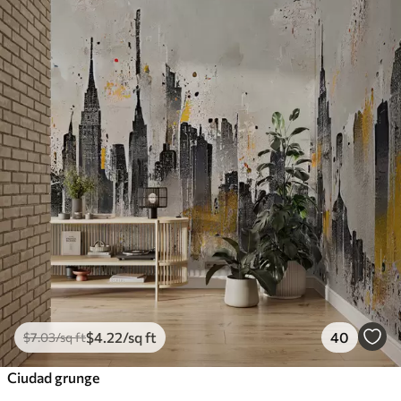
$
4
.22
/sq ft
40
$
7
.03
/sq ft
Ciudad grunge