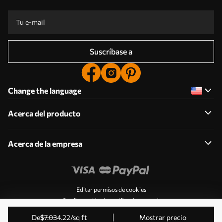
Suscríbase a
Change the language
Acerca del producto
Acerca de la empresa
Editar permisos de cookies
Configuración de notificaciones push
© 2011-2026 Uwalls . Todos los derechos reservados.
de
$
7
.03
4
.22
/sq ft
Mostrar precio