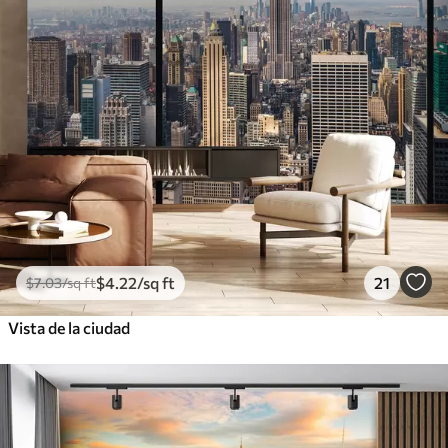
$
4
.22
/sq ft
21
$
7
.03
/sq ft
Vista de la ciudad