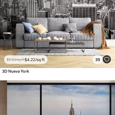
$
4
.22
/sq ft
39
$
7
.03
/sq ft
3D Nueva York