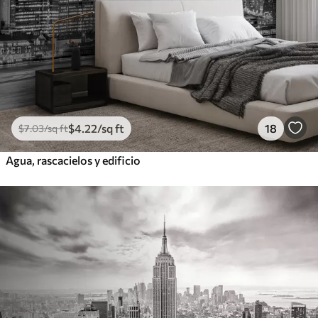
$
4
.22
/sq ft
18
$
7
.03
/sq ft
Agua, rascacielos y edificio