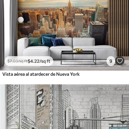
$
4
.22
/sq ft
9
$
7
.03
/sq ft
Vista aérea al atardecer de Nueva York