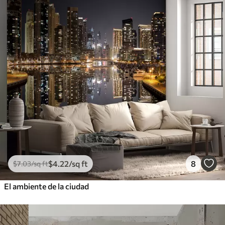
$
4
.22
/sq ft
8
$
7
.03
/sq ft
El ambiente de la ciudad