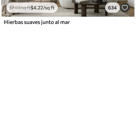
$
4
.22
/sq ft
634
$
7
.03
/sq ft
Hierbas suaves junto al mar