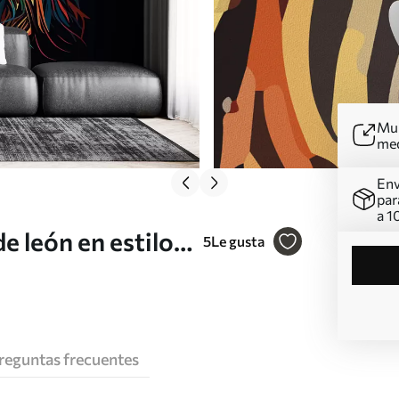
Mur
me
Env
par
a 1
e león en estilo
5
Le gusta
reguntas frecuentes