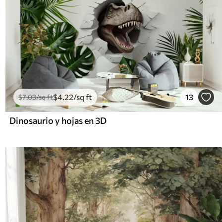
$
4
.22
/sq ft
13
$
7
.03
/sq ft
Dinosaurio y hojas en 3D