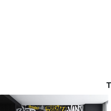
Método de aplicación
Hasta 360 cm de altura: apli
Más de 360 cm de altura: ap
Materiales disponibles
Estándar
Premium
7
.03
8
.33
$
4
.22
/sq ft
$
5
.00
/sq ft
T