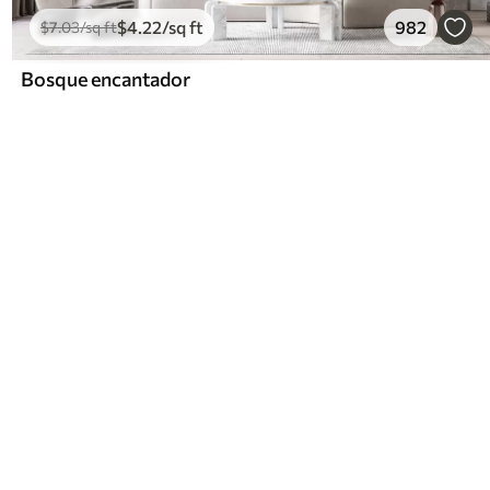
$
4
.22
/sq ft
982
$
7
.03
/sq ft
Bosque encantador