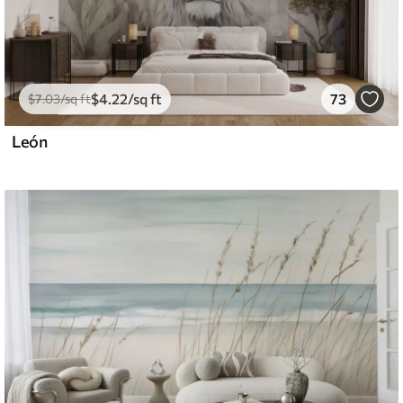
$
4
.22
/sq ft
73
$
7
.03
/sq ft
León