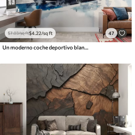
$
4
.22
/sq ft
47
$
7
.03
/sq ft
Un moderno coche deportivo blanco corriendo sobre un fondo de palmeras y rascacielos en técnica de acuarela libre