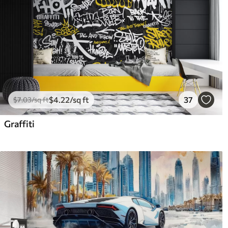
$
4
.22
/sq ft
37
$
7
.03
/sq ft
Graffiti