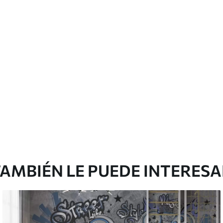
cación sin juntas.
licación con solapamiento.
Peel and Stick
12
.77
$
7
.66
/sq ft
AMBIÉN LE PUEDE INTERES