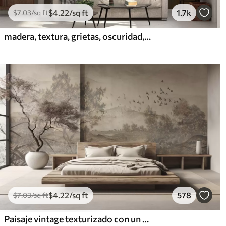
$
4
.22
/sq ft
1.7k
$
7
.03
/sq ft
madera, textura, grietas, oscuridad, corteza, superficie
$
4
.22
/sq ft
578
$
7
.03
/sq ft
Paisaje vintage texturizado con un árbol cerca de un río y un cielo nublado, arte de la naturaleza en tonos sepia