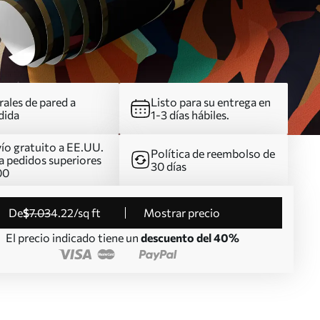
ales de pared a
Listo para su entrega en
dida
1-3 días hábiles.
ío gratuito a EE.UU.
Política de reembolso de
a pedidos superiores
30 días
00
de
$
7
.03
4
.22
/sq ft
Mostrar precio
El precio indicado tiene un
descuento del 40%