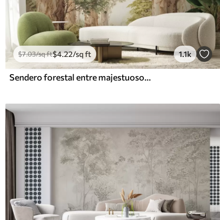
$
4
.22
/sq ft
1.1k
$
7
.03
/sq ft
Sendero forestal entre majestuosos árboles en estilo acuarela