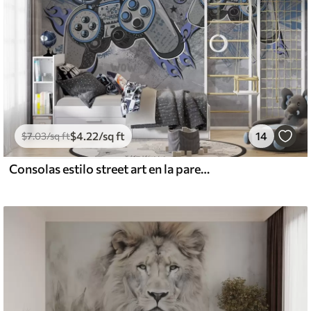
$
4
.22
/sq ft
14
$
7
.03
/sq ft
Consolas estilo street art en la pared grunge