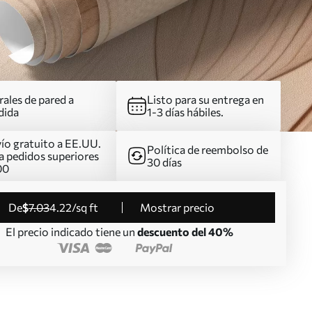
ales de pared a
Listo para su entrega en
dida
1-3 días hábiles.
ío gratuito a EE.UU.
Política de reembolso de
a pedidos superiores
30 días
00
de
$
7
.03
4
.22
/sq ft
Mostrar precio
El precio indicado tiene un
descuento del 40%