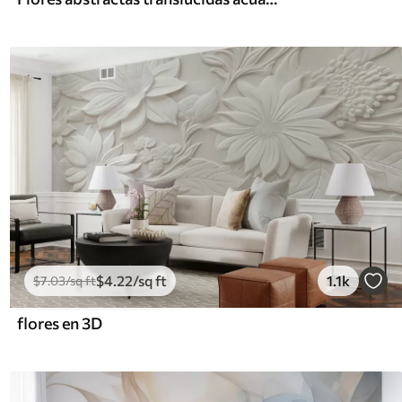
$
4
.22
/sq ft
1.1k
$
7
.03
/sq ft
flores en 3D