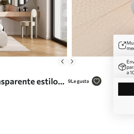
Mur
me
Env
par
a 1
nsparente estilo
9
Le gusta
eño botánico
. w01482