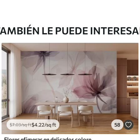
AMBIÉN LE PUEDE INTERES
$
4
.22
/sq ft
58
$
7
.03
/sq ft
Flores efímeras en delicados colores pastel