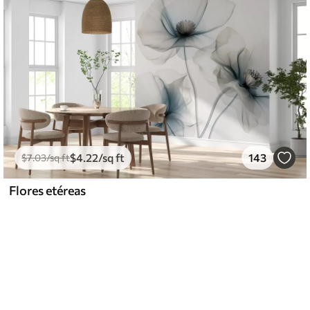
$
4
.22
/sq ft
143
$
7
.03
/sq ft
Flores etéreas