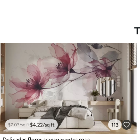
T
$
4
.22
/sq ft
113
$
7
.03
/sq ft
Delicadas flores transparentes rosas y grises con pétalos suaves y difuminados sobre fondo blanco