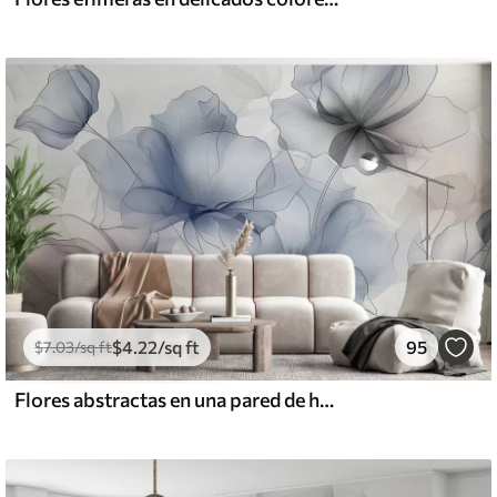
$
4
.22
/sq ft
95
$
7
.03
/sq ft
Flores abstractas en una pared de hormigón