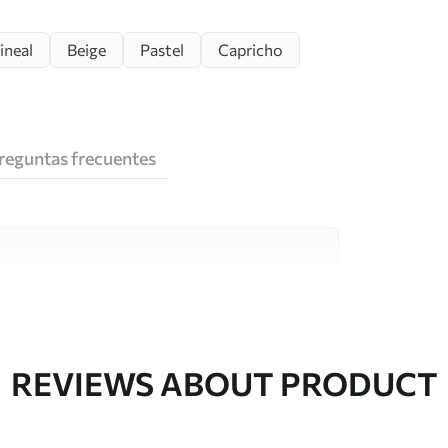
lineal
Beige
Pastel
Capricho
reguntas frecuentes
e alta calidad, cada uno de ellos adecuado para
 diferentes. Más información a continuación
sonalización.
REVIEWS ABOUT PRODUCT