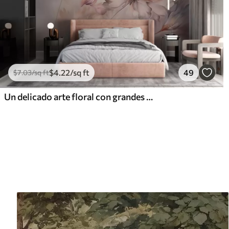
$
4
.22
/sq ft
49
$
7
.03
/sq ft
Un delicado arte floral con grandes flores de colores pastel con pétalos translúcidos, tallos suaves y un suave fondo difuminado