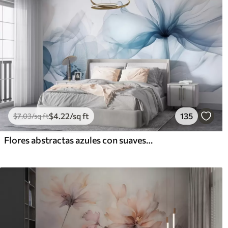
$
4
.22
/sq ft
135
$
7
.03
/sq ft
Flores abstractas azules con suaves pétalos translúcidos y delicados detalles, sobre fondo blanco