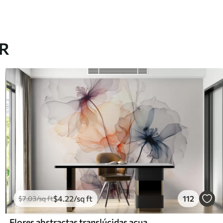
AR
$
4
.22
/sq ft
112
$
7
.03
/sq ft
Flores abstractas translúcidas acuarela líquida