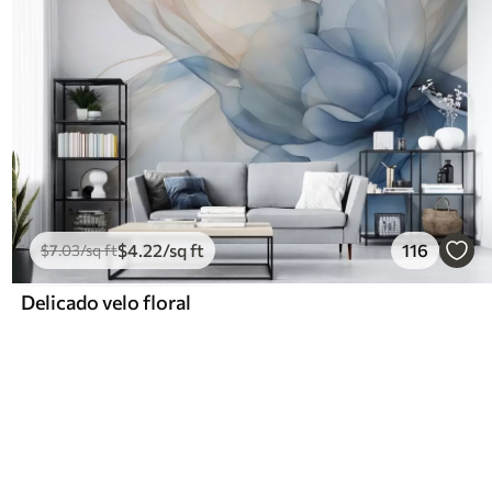
$
4
.22
/sq ft
116
$
7
.03
/sq ft
Delicado velo floral