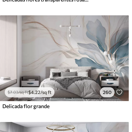
$
4
.22
/sq ft
260
$
7
.03
/sq ft
Delicada flor grande