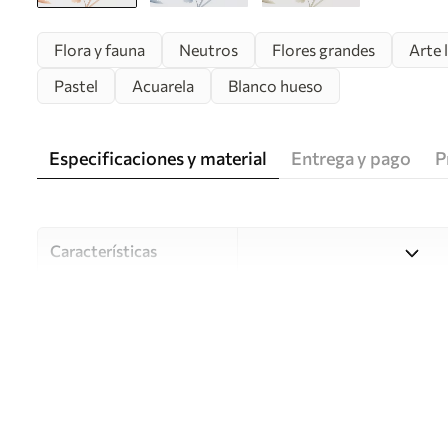
Flora y fauna
Neutros
Flores grandes
Arte 
Pastel
Acuarela
Blanco hueso
Especificaciones y material
Entrega y pago
P
Características
Material
Elija entre tres materiales d
habitaciones y presupuestos
o durante el proceso de per
Autor
Estudio de diseño Uwalls
Número de artículo
w01482