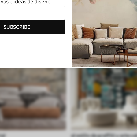
vas e ideas de diseño
ro
Geometría
SUBSCRIBE
ial
al estilo de graffiti y arte ca