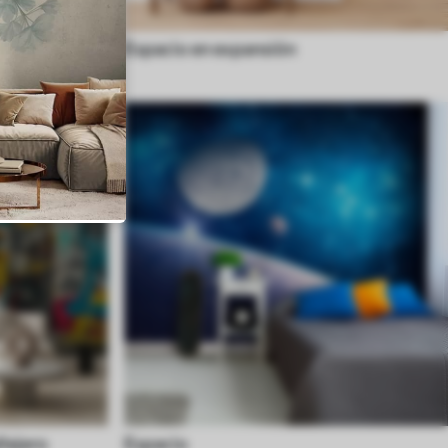
Espacio en expansión
llejero
Espacio