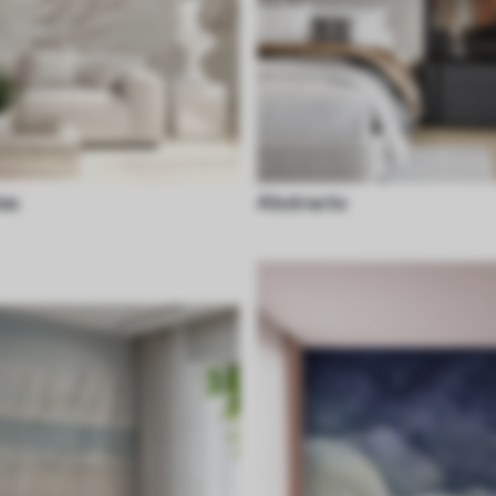
tas
Abstracto