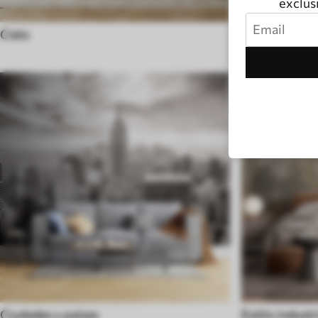
exclusi
Cielo
Blanco y neg
Ciudades y países
Estilo industr