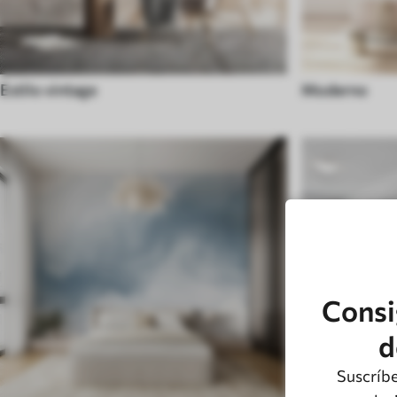
Estilo vintage
Moderno
Consi
d
Suscríbe