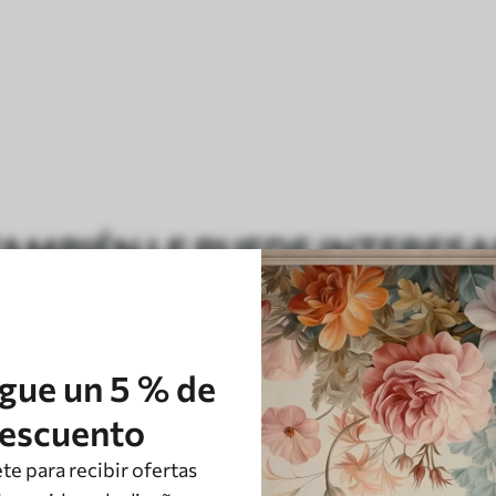
AMBIÉN LE PUEDE INTERES
gue un 5 % de
escuento
te para recibir ofertas