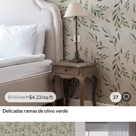
$
4
.22
/sq ft
27
$
7
.03
/sq ft
Delicadas ramas de olivo verde