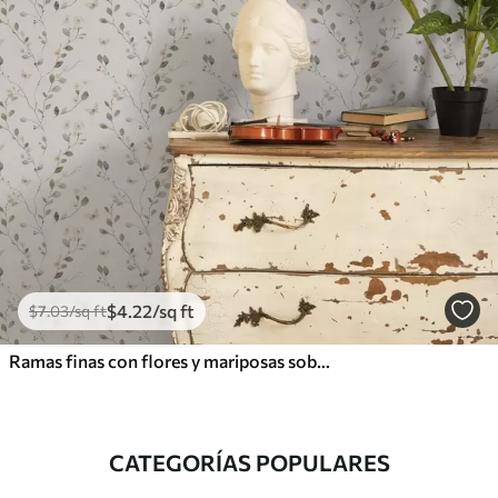
$
4
.22
/sq ft
$
7
.03
/sq ft
Ramas finas con flores y mariposas sobre fondo blanco
CATEGORÍAS POPULARES