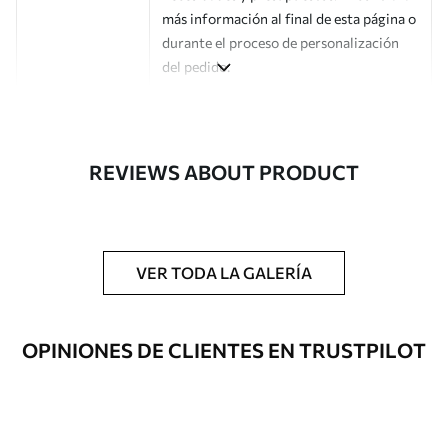
más información al final de esta página o
durante el proceso de personalización
del pedido.
Autor
Estudio de diseño Uwalls
Número de
a00224
REVIEWS ABOUT PRODUCT
artículo
Acabado
Semimate.
Producción
Impreso bajo pedido y entregado en
VER TODA LA GALERÍA
rollos de hasta 50 cm de ancho.
Opciones
Disponible con recubrimiento de barniz
OPINIONES DE CLIENTES EN TRUSTPILOT
adicionales
y/o adhesivo para empapelar.
Limpieza
Se puede limpiar suavemente con una
esponja suave. Los murales de pared con