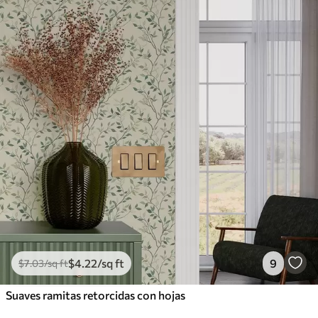
$
4
.22
/sq ft
9
$
7
.03
/sq ft
Suaves ramitas retorcidas con hojas