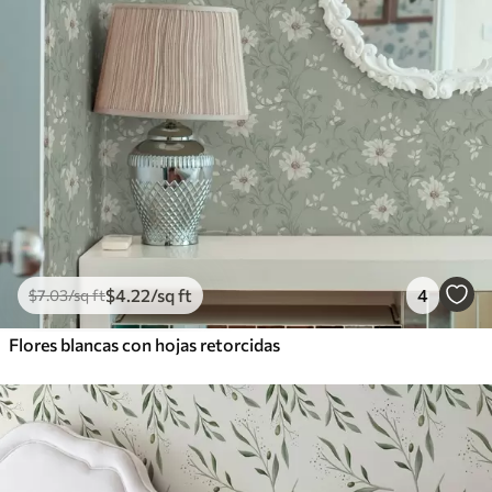
$
4
.22
/sq ft
4
$
7
.03
/sq ft
Flores blancas con hojas retorcidas