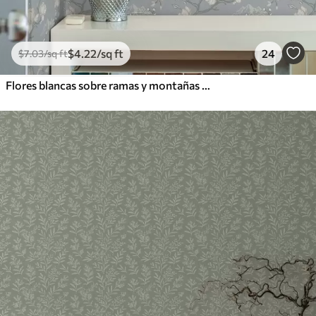
$
4
.22
/sq ft
24
$
7
.03
/sq ft
Flores blancas sobre ramas y montañas sobre fondo azul