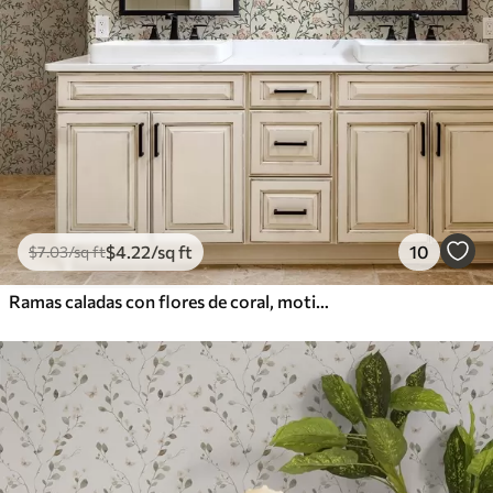
$
4
.22
/sq ft
10
$
7
.03
/sq ft
Ramas caladas con flores de coral, motivo floral