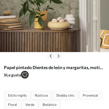
Papel pintado Dientes de león y margaritas, motivo
botánico sobre fondo gris verdoso a00224
9
Le gusta
Estilo inglés
Rústicos
Shabby chic
Provenzal
Floral
Verde
Botánico