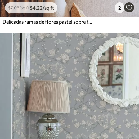
$
4
.22
/sq ft
2
$
7
.03
/sq ft
Delicadas ramas de flores pastel sobre fondo beige