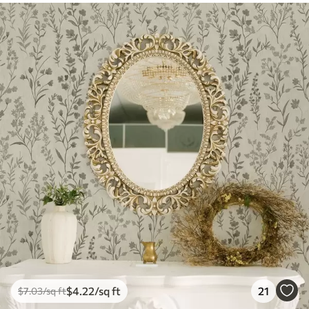
$
4
.22
/sq ft
21
$
7
.03
/sq ft