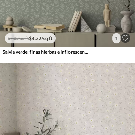
$
4
.22
/sq ft
1
$
7
.03
/sq ft
Salvia verde: finas hierbas e inflorescencias, delicado diseño