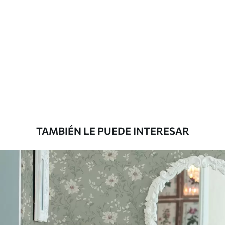
recubrimiento de barniz pueden
limpiarse con agua.
Método de
Aplicación sin fisuras
aplicación
Materiales disponibles
Estándar
7
.03
$
4
.22
/sq ft
TAMBIÉN LE PUEDE INTERESAR
Premium
8
.33
$
5
.00
/sq ft