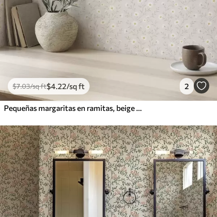
$
4
.22
/sq ft
2
$
7
.03
/sq ft
Pequeñas margaritas en ramitas, beige cálido