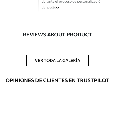
durante el proceso de personalización
del pedido.
Autor
Estudio de diseño Uwalls
Número de
a00521
REVIEWS ABOUT PRODUCT
artículo
Acabado
Semimate.
Producción
Impreso bajo pedido y entregado en
VER TODA LA GALERÍA
rollos de hasta 50 cm de ancho.
Opciones
Disponible con recubrimiento de barniz
OPINIONES DE CLIENTES EN TRUSTPILOT
adicionales
y/o adhesivo para empapelar.
Limpieza
Se puede limpiar suavemente con una
esponja suave. Los murales de pared con
recubrimiento de barniz pueden
limpiarse con agua.