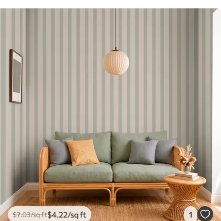
$
4
.22
/sq ft
1
$
7
.03
/sq ft