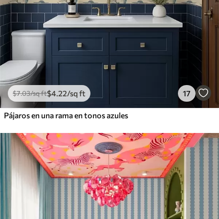
$
4
.22
/sq ft
17
$
7
.03
/sq ft
Pájaros en una rama en tonos azules