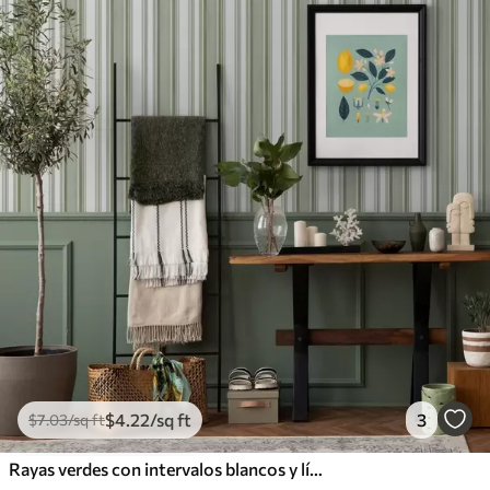
$
4
.22
/sq ft
3
$
7
.03
/sq ft
Rayas verdes con intervalos blancos y líneas finas