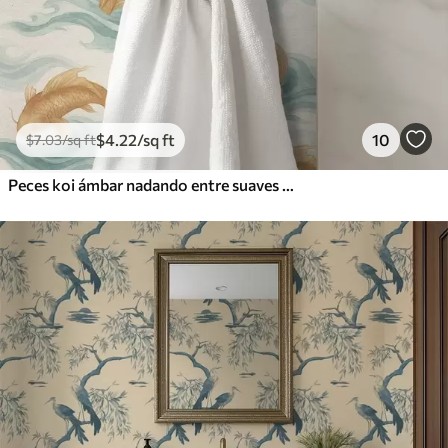
$
4
.22
/sq ft
10
$
7
.03
/sq ft
Peces koi ámbar nadando entre suaves olas turquesas