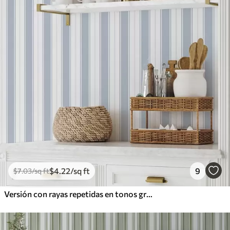
$
4
.22
/sq ft
9
$
7
.03
/sq ft
Versión con rayas repetidas en tonos grises y azules