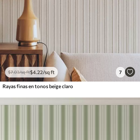
$
4
.22
/sq ft
7
$
7
.03
/sq ft
Rayas finas en tonos beige claro