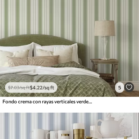
$
4
.22
/sq ft
5
$
7
.03
/sq ft
Fondo crema con rayas verticales verdes uniformes