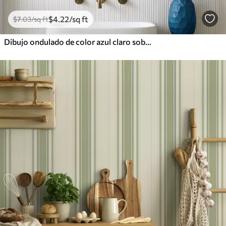
$
4
.22
/sq ft
$
7
.03
/sq ft
Dibujo ondulado de color azul claro sobre fondo claro