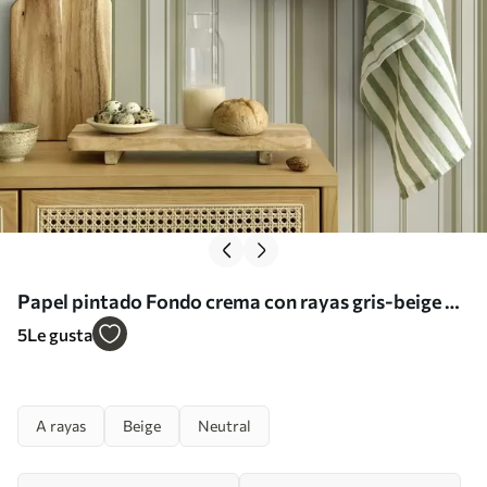
Papel pintado Fondo crema con rayas gris-beige de
diferentes anchos a00521
5
Le gusta
A rayas
Beige
Neutral