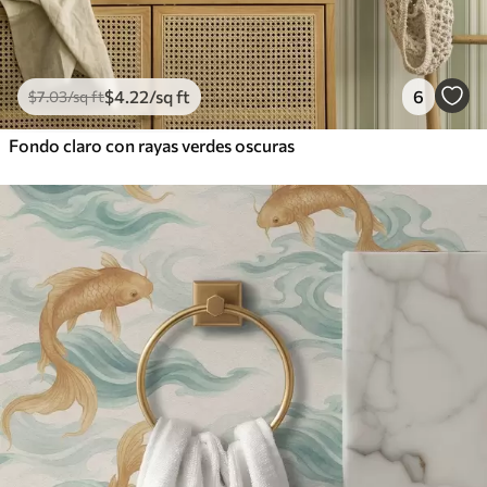
$
4
.22
/sq ft
6
$
7
.03
/sq ft
Fondo claro con rayas verdes oscuras