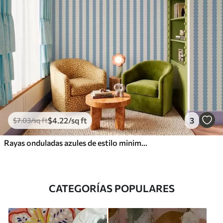
$
4
.22
/sq ft
3
$
7
.03
/sq ft
Rayas onduladas azules de estilo minimalista
CATEGORÍAS POPULARES