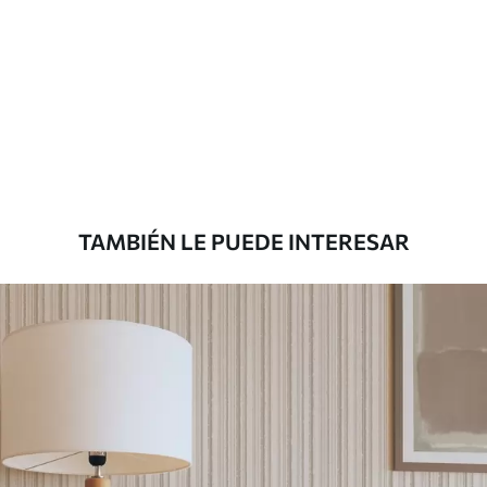
Método de
Aplicación sin fisuras
aplicación
Materiales disponibles
Estándar
7
.03
$
4
.22
/sq ft
TAMBIÉN LE PUEDE INTERESAR
Premium
8
.33
$
5
.00
/sq ft