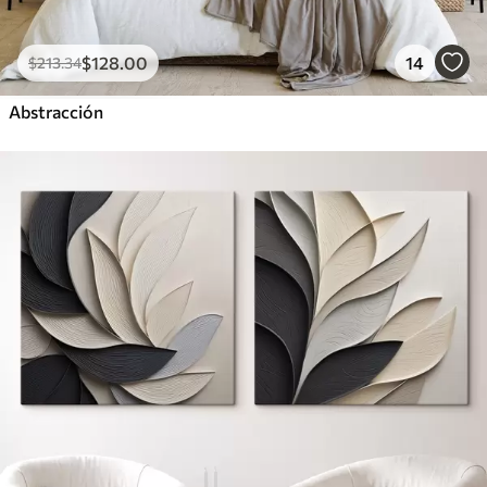
$
128
.00
14
$
213
.34
Abstracción