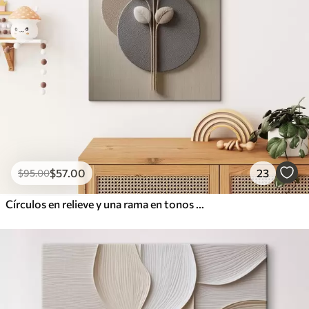
$
57
.00
23
$
95
.00
Círculos en relieve y una rama en tonos neutros cálidos