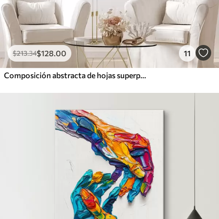
$
128
.00
11
$
213
.34
Composición abstracta de hojas superpuestas, formas curvas en negro, blanco y beige, arte texturizado