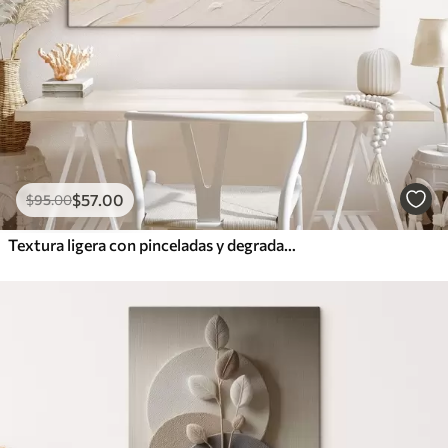
$
57
.00
$
95
.00
Textura ligera con pinceladas y degradados en tonos beige