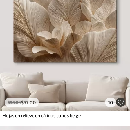
$
57
.00
10
$
95
.00
Hojas en relieve en cálidos tonos beige