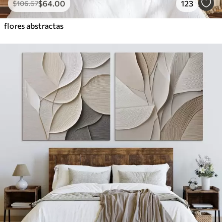
$
64
.00
123
$
106
.67
flores abstractas