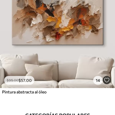
$
57
.00
14
$
95
.00
Pintura abstracta al óleo