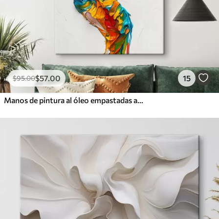
$
57
.00
15
$
95
.00
Manos de pintura al óleo empastadas abstractas y coloridas con pinceladas vibrantes de pintura azul, naranja, amarilla y roja