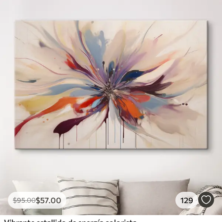
$
57
.00
129
$
95
.00