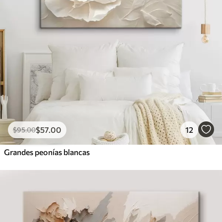
$
57
.00
12
$
95
.00
Grandes peonías blancas