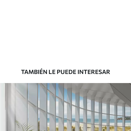
Materiales disponibles
Estándar
7
.03
$
4
.22
/sq ft
Premium
8
.33
$
5
.00
/sq ft
TAMBIÉN LE PUEDE INTERESAR
Peel and Stick
12
.77
$
7
.66
/sq ft