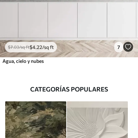
$
4
.22
/sq ft
7
$
7
.03
/sq ft
Agua, cielo y nubes
CATEGORÍAS POPULARES