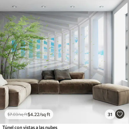
$
4
.22
/sq ft
31
$
7
.03
/sq ft
Túnel con vistas a las nubes