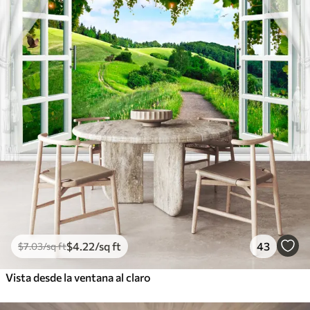
$
4
.22
/sq ft
43
$
7
.03
/sq ft
Vista desde la ventana al claro