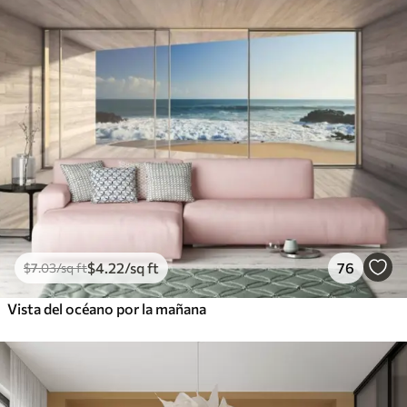
$
4
.22
/sq ft
76
$
7
.03
/sq ft
Vista del océano por la mañana