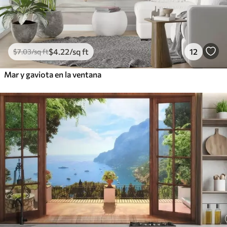
$
4
.22
/sq ft
12
$
7
.03
/sq ft
Mar y gaviota en la ventana