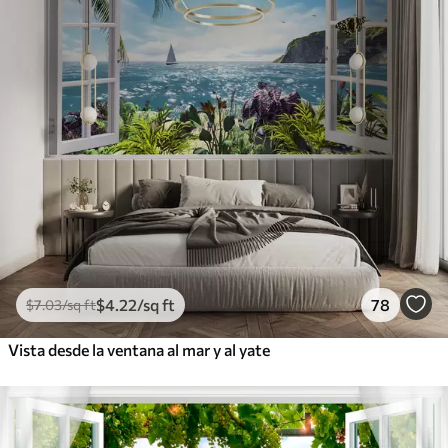
$
4
.22
/sq ft
78
$
7
.03
/sq ft
Vista desde la ventana al mar y al yate