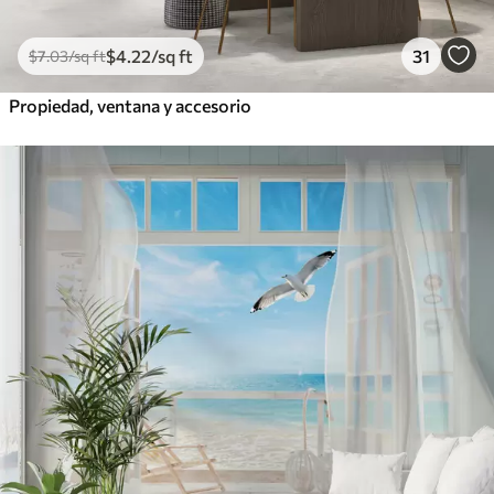
$
4
.22
/sq ft
31
$
7
.03
/sq ft
Propiedad, ventana y accesorio