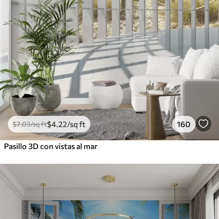
$
4
.22
/sq ft
160
$
7
.03
/sq ft
Pasillo 3D con vistas al mar