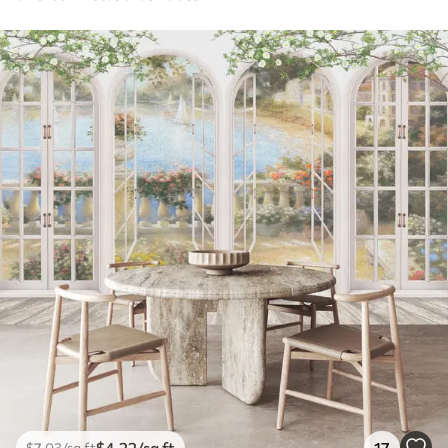
$
4
.22
/sq ft
17
$
7
.03
/sq ft