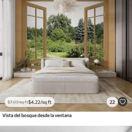
$
4
.22
/sq ft
22
$
7
.03
/sq ft
Vista del bosque desde la ventana