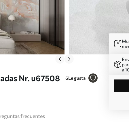
Mur
me
Env
par
a 1
radas Nr. u67508
6
Le gusta
reguntas frecuentes