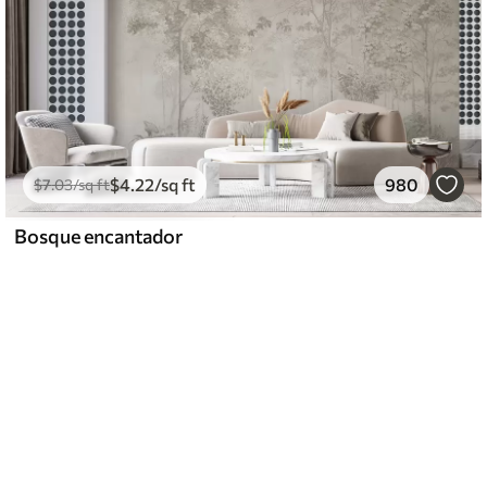
$
4
.22
/sq ft
980
$
7
.03
/sq ft
Bosque encantador