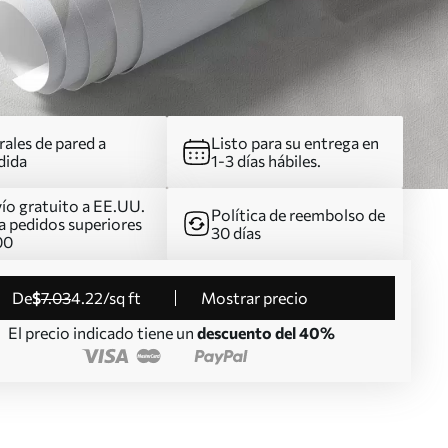
ales de pared a
Listo para su entrega en
dida
1-3 días hábiles.
ío gratuito a EE.UU.
Política de reembolso de
a pedidos superiores
30 días
00
de
$
7
.03
4
.22
/sq ft
Mostrar precio
El precio indicado tiene un
descuento del 40%