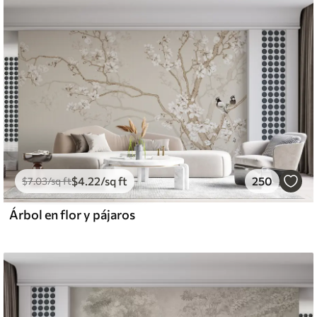
$
4
.22
/sq ft
250
$
7
.03
/sq ft
Árbol en flor y pájaros