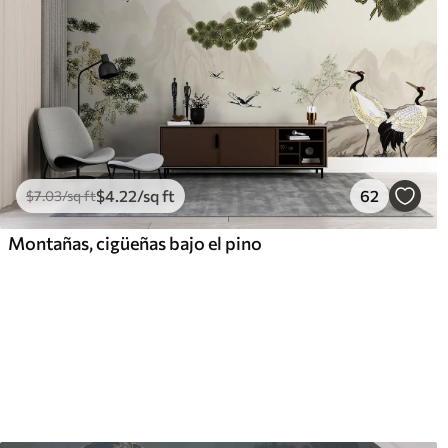
$
4
.22
/sq ft
62
$
7
.03
/sq ft
Montañas, cigüeñas bajo el pino