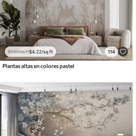
$
4
.22
/sq ft
114
$
7
.03
/sq ft
Plantas altas en colores pastel