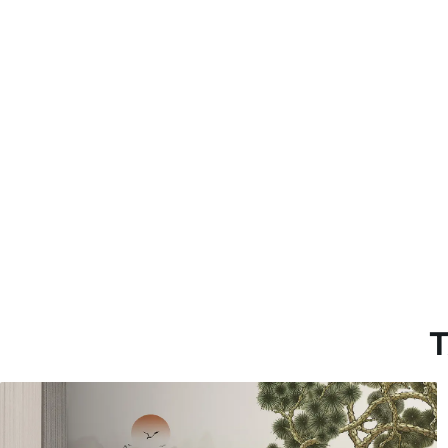
Método de aplicación
Hasta 360 cm de altura: apli
Más de 360 cm de altura: ap
Materiales disponibles
Estándar
Premium
7
.03
8
.33
$
4
.22
/sq ft
$
5
.00
/sq ft
T