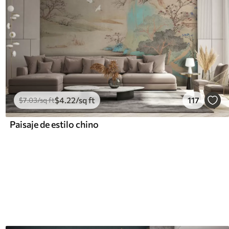
$
4
.22
/sq ft
117
$
7
.03
/sq ft
Paisaje de estilo chino