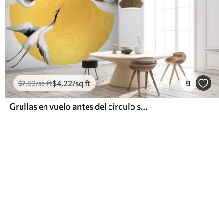
$
4
.22
/sq ft
9
$
7
.03
/sq ft
Grullas en vuelo antes del círculo solar