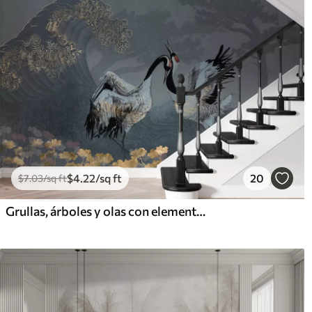
$
4
.22
/sq ft
20
$
7
.03
/sq ft
Grullas, árboles y olas con elementos de estilo chino