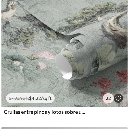
$
4
.22
/sq ft
22
$
7
.03
/sq ft
Grullas entre pinos y lotos sobre un tranquilo fondo verde