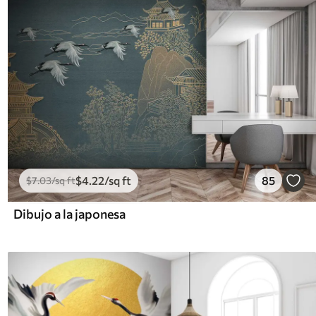
$
4
.22
/sq ft
85
$
7
.03
/sq ft
Dibujo a la japonesa