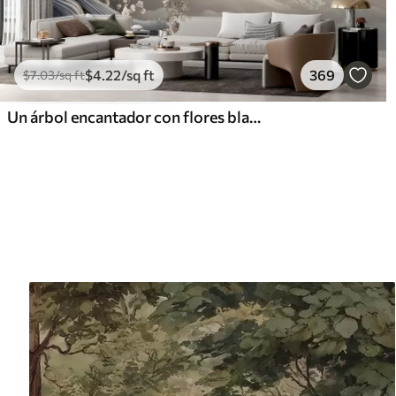
$
4
.22
/sq ft
369
$
7
.03
/sq ft
Un árbol encantador con flores blancas contra el fondo de nubes en un estilo interesante en delicados colores cálidos