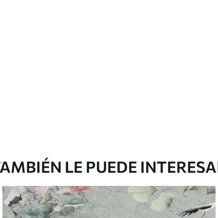
cación sin juntas.
licación con solapamiento.
Peel and Stick
12
.77
$
7
.66
/sq ft
AMBIÉN LE PUEDE INTERES