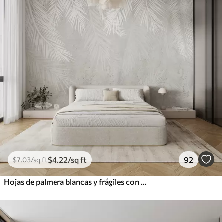
$
4
.22
/sq ft
92
$
7
.03
/sq ft
Hojas de palmera blancas y frágiles con textura grunge