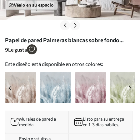
Véalo en su espacio
Papel de pared Palmeras blancas sobre fondo
marrón Granzh Nr. u74601
9
Le gusta
Este diseño está disponible en otros colores:
Murales de pared a
Listo para su entrega
medida
en 1-3 días hábiles.
Envío gratuito a