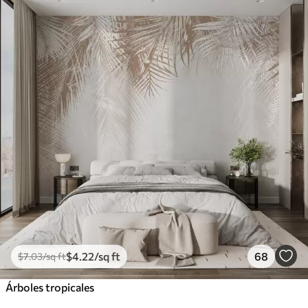
$
4
.22
/sq ft
68
$
7
.03
/sq ft
Árboles tropicales