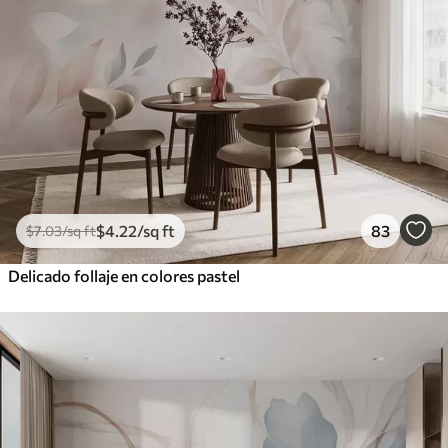
$
4
.22
/sq ft
83
$
7
.03
/sq ft
Delicado follaje en colores pastel