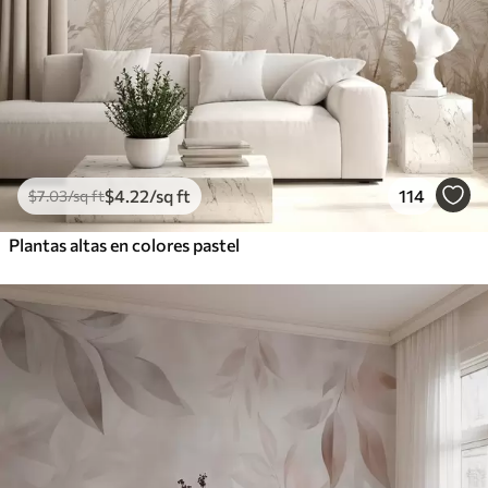
$
4
.22
/sq ft
114
$
7
.03
/sq ft
Plantas altas en colores pastel