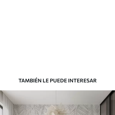
Más de 360 cm de altura: aplicación con
solapamiento.
Materiales disponibles
Estándar
7
.03
$
4
.22
/sq ft
Premium
8
.33
$
5
.00
/sq ft
TAMBIÉN LE PUEDE INTERESAR
Peel and Stick
12
.77
$
7
.66
/sq ft