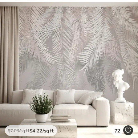
$
4
.22
/sq ft
72
$
7
.03
/sq ft