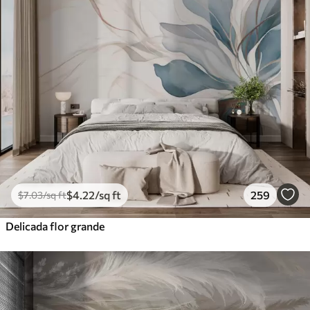
$
4
.22
/sq ft
259
$
7
.03
/sq ft
Delicada flor grande