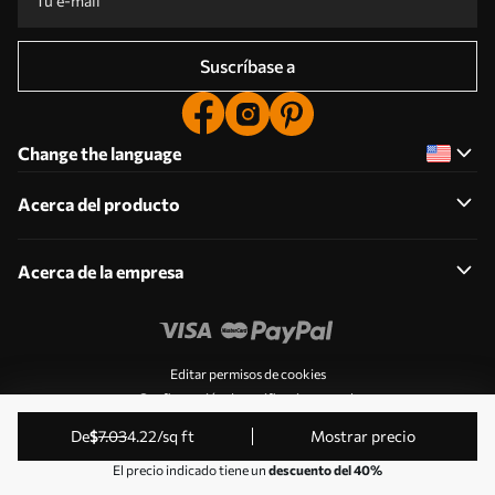
Suscríbase a
Change the language
Acerca del producto
Acerca de la empresa
Editar permisos de cookies
Configuración de notificaciones push
© 2011-2026 Uwalls . Todos los derechos reservados.
de
$
7
.03
4
.22
/sq ft
Mostrar precio
Gestionado por KLW Sp. z o.o. CIF: PL9223057591.
El precio indicado tiene un
descuento del 40%