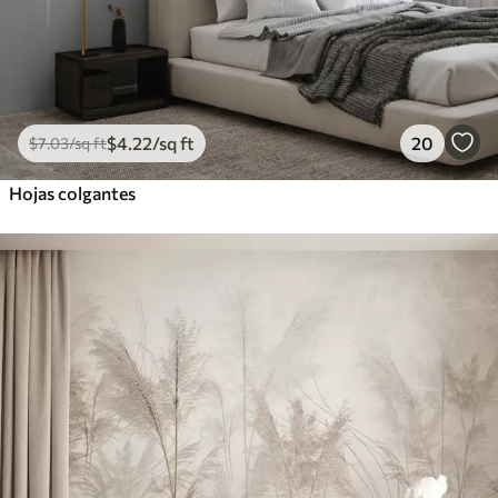
$
4
.22
/sq ft
20
$
7
.03
/sq ft
Hojas colgantes