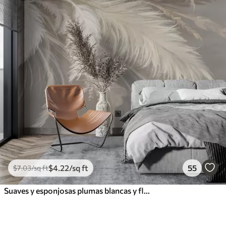
$
4
.22
/sq ft
55
$
7
.03
/sq ft
Suaves y esponjosas plumas blancas y flores secas sobre un fondo neutro beige pastel