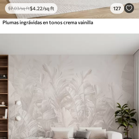
$
4
.22
/sq ft
127
$
7
.03
/sq ft
Plumas ingrávidas en tonos crema vainilla