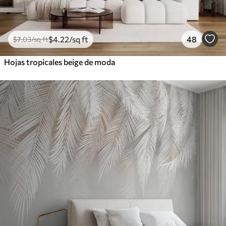
$
4
.22
/sq ft
48
$
7
.03
/sq ft
Hojas tropicales beige de moda