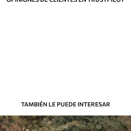
Método de
Hasta 360 cm de altura: aplicación sin
aplicación
juntas.
Más de 360 cm de altura: aplicación con
solapamiento.
Materiales disponibles
Estándar
7
.03
$
4
.22
/sq ft
Premium
8
.33
$
5
.00
/sq ft
TAMBIÉN LE PUEDE INTERESAR
Peel and Stick
12
.77
$
7
.66
/sq ft