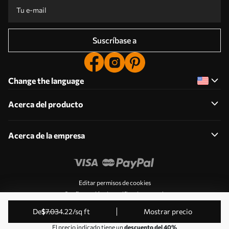
Suscríbase a
Change the language
Acerca del producto
Acerca de la empresa
Editar permisos de cookies
Configuración de notificaciones push
© 2011-2026 Uwalls . Todos los derechos reservados.
de
$
7
.03
4
.22
/sq ft
Mostrar precio
Gestionado por KLW Sp. z o.o. CIF: PL9223057591.
El precio indicado tiene un
descuento del 40%