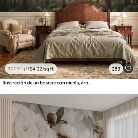
$
4
.22
/sq ft
253
$
7
.03
/sq ft
Ilustración de un bosque con niebla, árboles altos y un sendero.