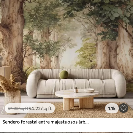
$
4
.22
/sq ft
1.1k
$
7
.03
/sq ft
Sendero forestal entre majestuosos árboles en estilo acuarela