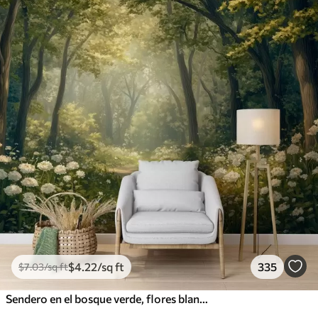
$
4
.22
/sq ft
335
$
7
.03
/sq ft
Sendero en el bosque verde, flores blancas, luz del sol, dibujo estilo acrílico