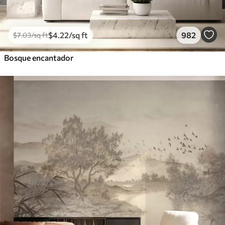
$
4
.22
/sq ft
982
$
7
.03
/sq ft
Bosque encantador