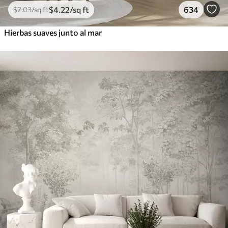
$
4
.22
/sq ft
634
$
7
.03
/sq ft
Hierbas suaves junto al mar