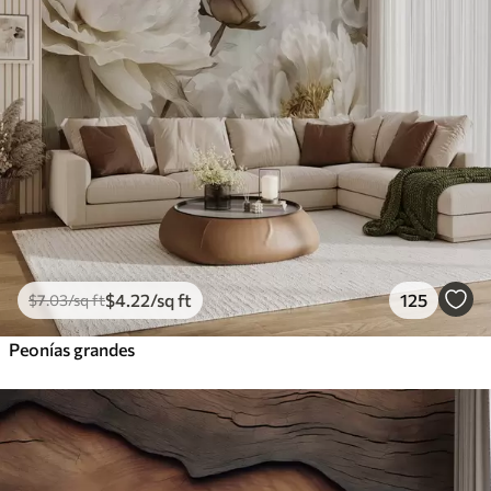
$
4
.22
/sq ft
125
$
7
.03
/sq ft
Peonías grandes