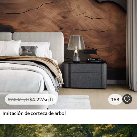
$
4
.22
/sq ft
163
$
7
.03
/sq ft
Imitación de corteza de árbol