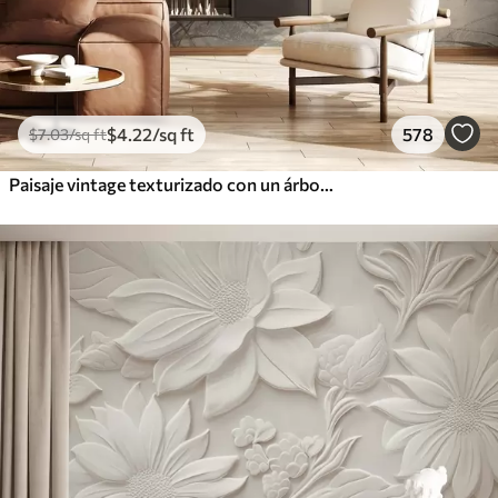
$
4
.22
/sq ft
578
$
7
.03
/sq ft
Paisaje vintage texturizado con un árbol cerca de un río y un cielo nublado, arte de la naturaleza en tonos sepia