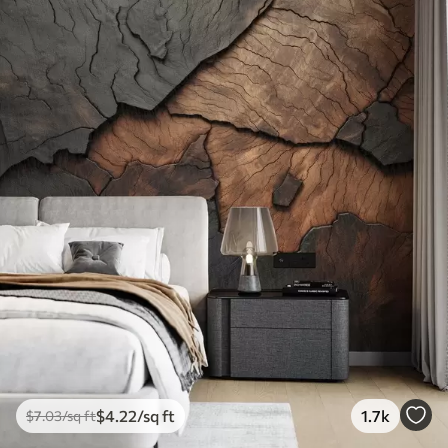
$
4
.22
/sq ft
1.7k
$
7
.03
/sq ft