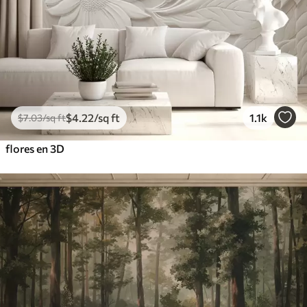
$
4
.22
/sq ft
1.1k
$
7
.03
/sq ft
flores en 3D