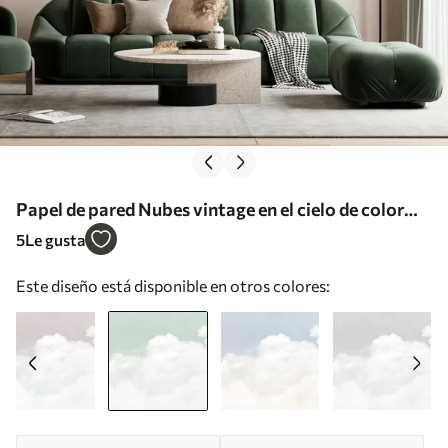
Papel de pared Nubes vintage en el cielo de color
verde Nr. u96783v2
5
Le gusta
Este diseño está disponible en otros colores: