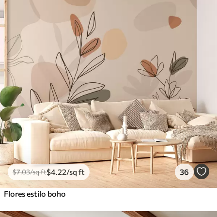
$
4
.22
/sq ft
36
$
7
.03
/sq ft
Flores estilo boho