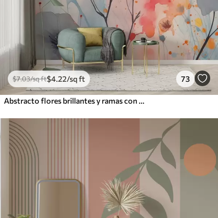
$
4
.22
/sq ft
73
$
7
.03
/sq ft
Abstracto flores brillantes y ramas con salpicaduras de pintura acuarela húmeda