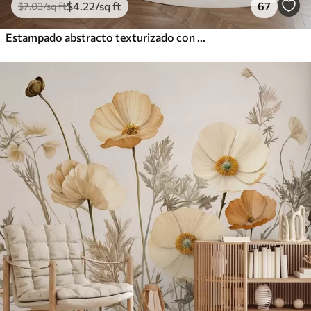
$
4
.22
/sq ft
67
$
7
.03
/sq ft
Estampado abstracto texturizado con formas geométricas, círculos y arcos y plantas negras y verdes sobre fondo blanco