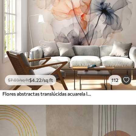
$
4
.22
/sq ft
112
$
7
.03
/sq ft
Flores abstractas translúcidas acuarela líquida