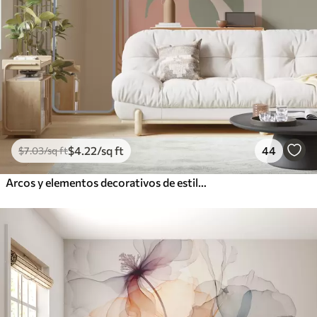
$
4
.22
/sq ft
44
$
7
.03
/sq ft
Arcos y elementos decorativos de estilo boho