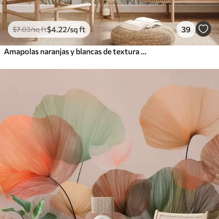
$
4
.22
/sq ft
39
$
7
.03
/sq ft
Amapolas naranjas y blancas de textura vintage con tallos y hojas finas, fondo beige claro, estilo acuarela