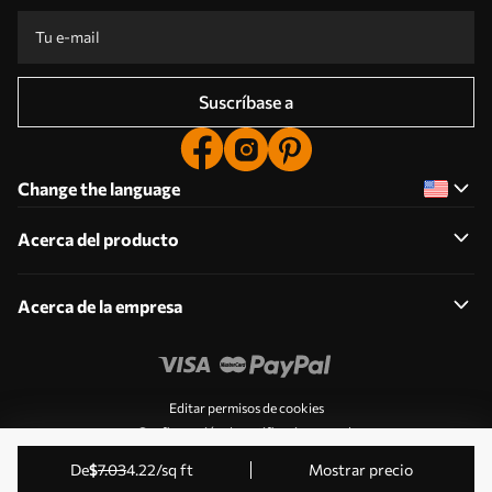
Suscríbase a
Change the language
Acerca del producto
Acerca de la empresa
Editar permisos de cookies
Configuración de notificaciones push
© 2011-2026 Uwalls . Todos los derechos reservados.
de
$
7
.03
4
.22
/sq ft
Mostrar precio
Gestionado por KLW Sp. z o.o. CIF: PL9223057591.