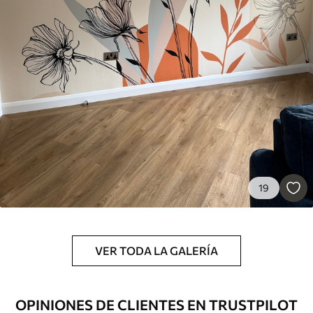
Estándar
7
.03
$
4
.22
/sq ft
Premium
8
.33
$
5
.00
/sq ft
Peel and Stick
12
.77
$
7
.66
/sq ft
19
VER TODA LA GALERÍA
OPINIONES DE CLIENTES EN TRUSTPILOT