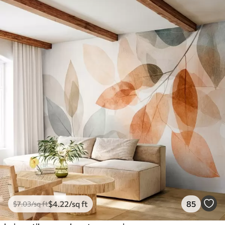
$
4
.22
/sq ft
85
$
7
.03
/sq ft