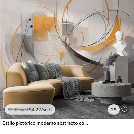
$
4
.22
/sq ft
29
$
7
.03
/sq ft
Estilo pictórico moderno abstracto con texturas, líneas curvas y formas geométricas en tonos grises, blancos y naranjas