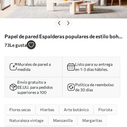
Papel de pared Espalderas populares de estilo boho
con flores Nr. u97028
73
Le gusta
Murales de pared a
Listo para su entrega
medida
en 1-3 días hábiles.
Envío gratuito a
Política de reembolso
EE.UU. para pedidos
de 30 días
superiores a 100
Flores secas
Hierbas
Arte botánico
Florista
Naturaleza vintage
Manzanilla
Margaritas