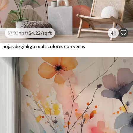
$
4
.22
/sq ft
41
$
7
.03
/sq ft
hojas de ginkgo multicolores con venas