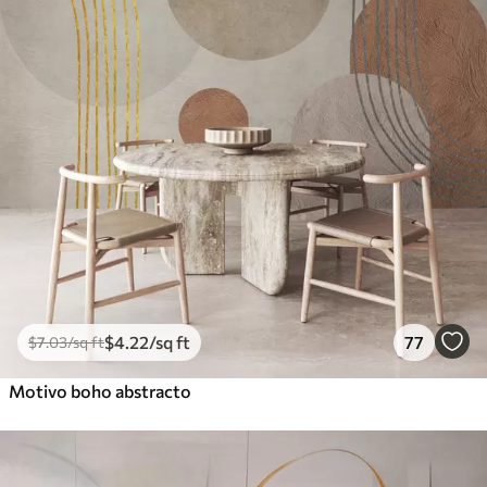
$
4
.22
/sq ft
77
$
7
.03
/sq ft
Motivo boho abstracto