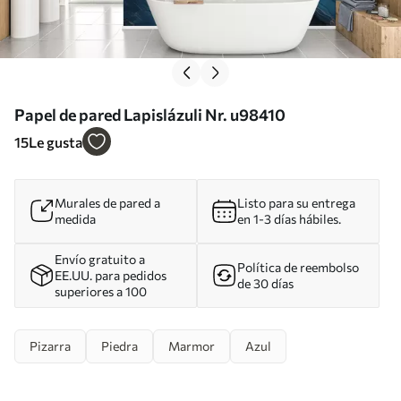
Papel de pared Lapislázuli Nr. u98410
15
Le gusta
Murales de pared a
Listo para su entrega
medida
en 1-3 días hábiles.
Envío gratuito a
Política de reembolso
EE.UU. para pedidos
de 30 días
superiores a 100
Pizarra
Piedra
Marmor
Azul