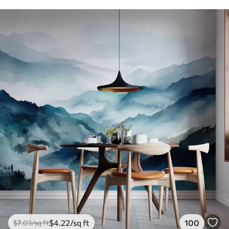
$
4
.22
/sq ft
100
$
7
.03
/sq ft