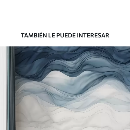
Premium
8
.33
$
5
.00
/sq ft
TAMBIÉN LE PUEDE INTERESAR
Peel and Stick
12
.77
$
7
.66
/sq ft