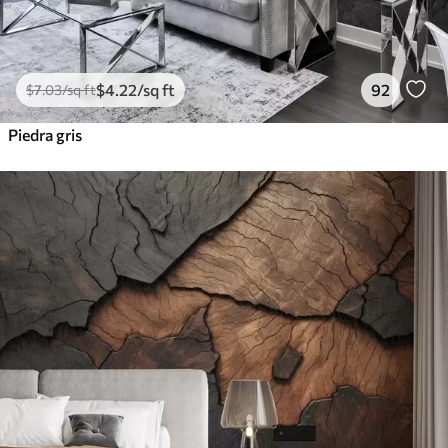
$
4
.22
/sq ft
92
$
7
.03
/sq ft
Piedra gris