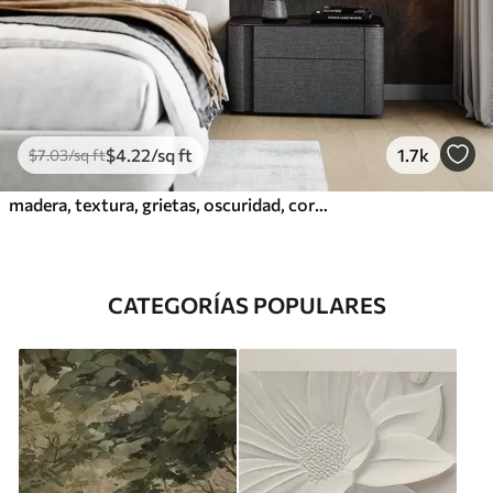
$
4
.22
/sq ft
1.7k
$
7
.03
/sq ft
madera, textura, grietas, oscuridad, corteza, superficie
CATEGORÍAS POPULARES