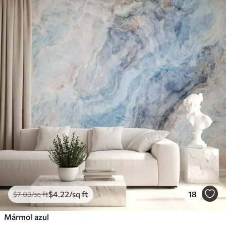
$
4
.22
/sq ft
18
$
7
.03
/sq ft
Mármol azul