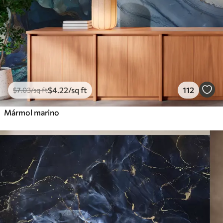
$
4
.22
/sq ft
112
$
7
.03
/sq ft
Mármol marino