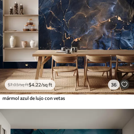
$
4
.22
/sq ft
36
$
7
.03
/sq ft
mármol azul de lujo con vetas