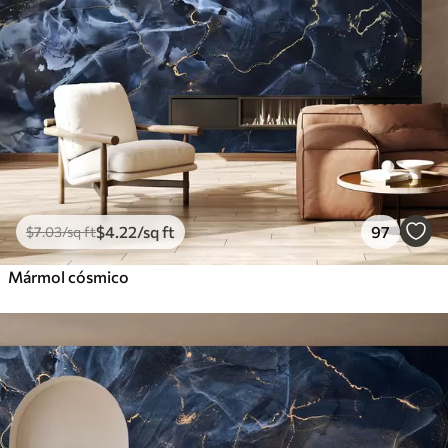
$
4
.22
/sq ft
97
$
7
.03
/sq ft
Mármol cósmico