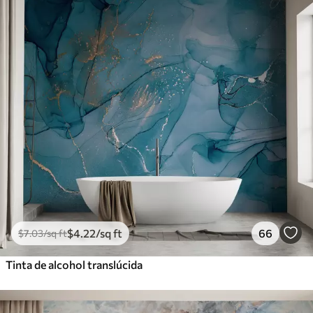
$
4
.22
/sq ft
66
$
7
.03
/sq ft
Tinta de alcohol translúcida