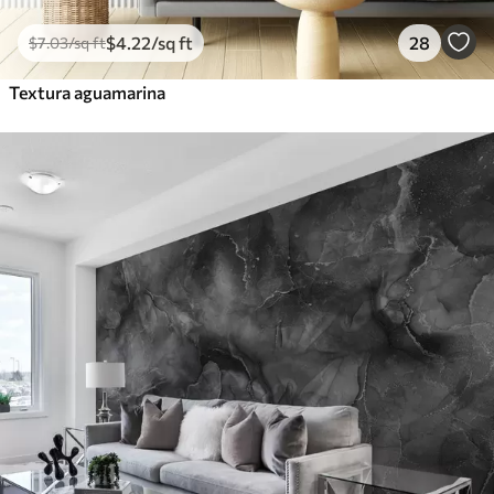
$
4
.22
/sq ft
28
$
7
.03
/sq ft
Textura aguamarina