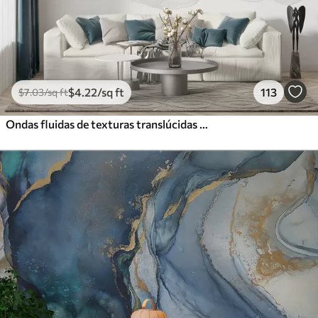
$
4
.22
/sq ft
113
$
7
.03
/sq ft
Ondas fluidas de texturas translúcidas en tonos azul oscuro, azul claro y blanco sobre un fondo claro