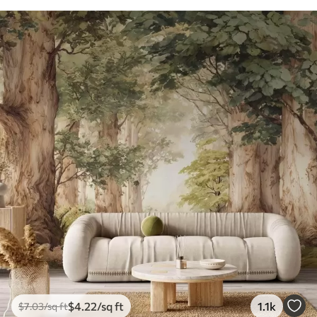
12
.77
$
7
.66
/sq ft
$
4
.22
/sq ft
1.1k
$
7
.03
/sq ft