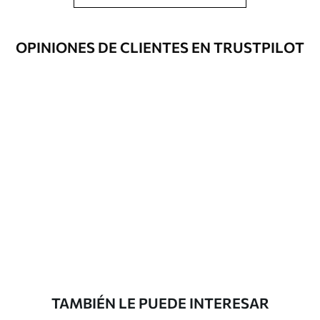
recubrimiento de barniz pueden
limpiarse con agua.
OPINIONES DE CLIENTES EN TRUSTPILOT
Método de
Hasta 360 cm de altura: aplicación sin
aplicación
juntas.
Más de 360 cm de altura: aplicación con
solapamiento.
Materiales disponibles
Estándar
7
.03
$
4
.22
/sq ft
Premium
8
.33
$
5
.00
/sq ft
TAMBIÉN LE PUEDE INTERESAR
Peel and Stick