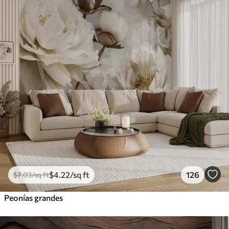
$
4
.22
/sq ft
126
$
7
.03
/sq ft
Peonías grandes