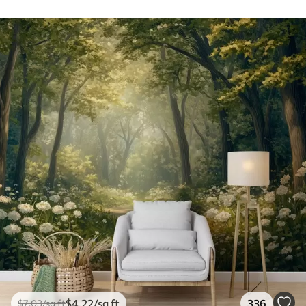
$
4
.22
/sq ft
336
$
7
.03
/sq ft