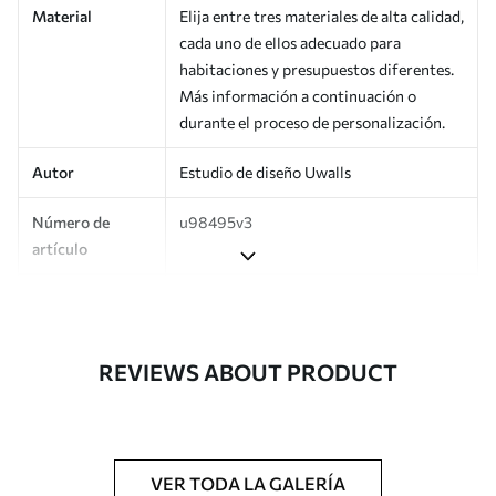
Material
Elija entre tres materiales de alta calidad,
cada uno de ellos adecuado para
habitaciones y presupuestos diferentes.
Más información a continuación o
durante el proceso de personalización.
Autor
Estudio de diseño Uwalls
Número de
u98495v3
artículo
Producción
Impreso bajo pedido y entregado en
rollos de hasta 50 cm de ancho.
REVIEWS ABOUT PRODUCT
Adicionalmente
Disponible con recubrimiento de barniz
y/o adhesivo para empapelar.
Limpieza
Se puede limpiar suavemente con una
esponja suave. Los murales de pared con
VER TODA LA GALERÍA