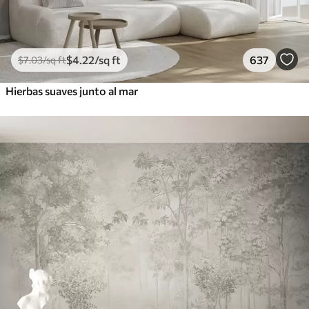
$
4
.22
/sq ft
637
$
7
.03
/sq ft
Hierbas suaves junto al mar