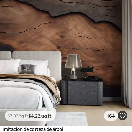
$
4
.22
/sq ft
164
$
7
.03
/sq ft
Imitación de corteza de árbol