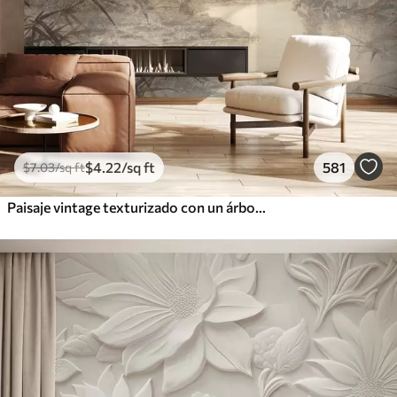
$
4
.22
/sq ft
581
$
7
.03
/sq ft
Paisaje vintage texturizado con un árbol cerca de un río y un cielo nublado, arte de la naturaleza en tonos sepia