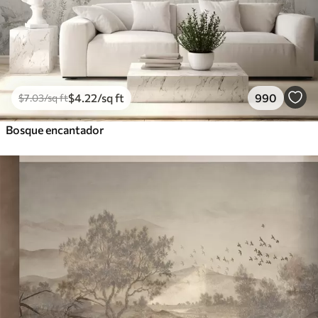
$
4
.22
/sq ft
990
$
7
.03
/sq ft
Bosque encantador