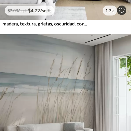
$
4
.22
/sq ft
1.7k
$
7
.03
/sq ft
madera, textura, grietas, oscuridad, corteza, superficie