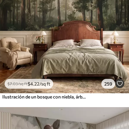
$
4
.22
/sq ft
259
$
7
.03
/sq ft
Ilustración de un bosque con niebla, árboles altos y un sendero.