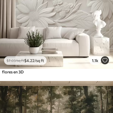
$
4
.22
/sq ft
1.1k
$
7
.03
/sq ft
flores en 3D