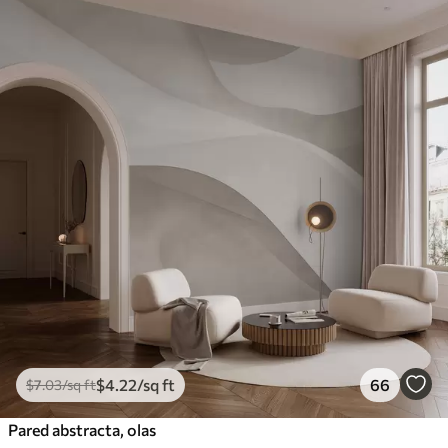
$
4
.22
/sq ft
66
$
7
.03
/sq ft
Pared abstracta, olas