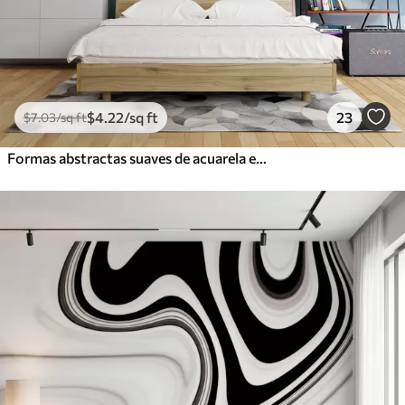
$
4
.22
/sq ft
23
$
7
.03
/sq ft
Formas abstractas suaves de acuarela en tonos de azul, verde y blanco