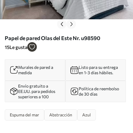
Papel de pared Olas del Este Nr. u98590
15
Le gusta
Murales de pared a
Listo para su entrega
medida
en 1-3 días hábiles.
Envío gratuito a
Política de reembolso
EE.UU. para pedidos
de 30 días
superiores a 100
Espuma del mar
Abstracción
Azul