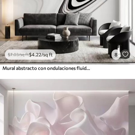
$
4
.22
/sq ft
8
$
7
.03
/sq ft
Mural abstracto con ondulaciones fluidas en blanco y negro, de estilo minimalista moderno