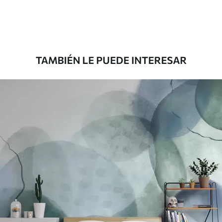
Premium
8
.33
$
5
.00
/sq ft
TAMBIÉN LE PUEDE INTERESAR
Peel and Stick
12
.77
$
7
.66
/sq ft