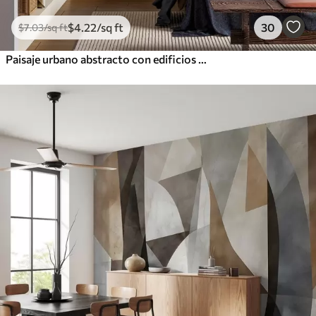
$
4
.22
/sq ft
30
$
7
.03
/sq ft
Paisaje urbano abstracto con edificios altos en tonos naranja, azul y blanco, reflejados en el agua