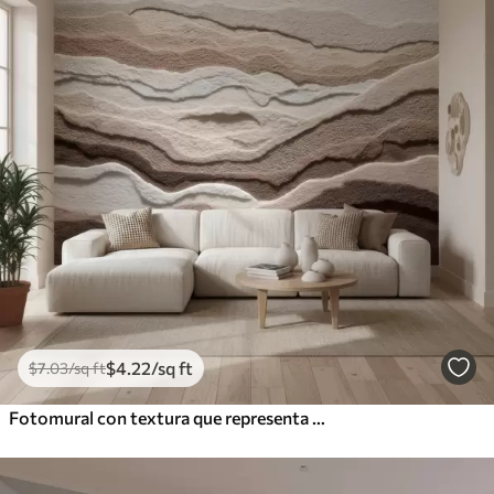
$
4
.22
/sq ft
$
7
.03
/sq ft
Fotomural con textura que representa formaciones de arena en capas en una cálida gama de tonos beige